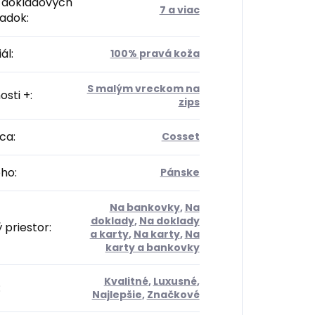
 dokladových
7 a viac
radok
:
ál
:
100% pravá koža
S malým vreckom na
osti +
:
zips
ca
:
Cosset
oho
:
Pánske
Na bankovky
,
Na
doklady
,
Na doklady
 priestor
:
a karty
,
Na karty
,
Na
karty a bankovky
Kvalitné
,
Luxusné
,
:
Najlepšie
,
Značkové