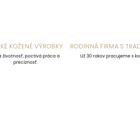
KÉ KOŽENÉ VÝROBKY
RODINNÁ FIRMA S TRA
á životnosť, poctivá práca a
Už 30 rokov pracujeme s ko
precíznosť.
ÚČAME