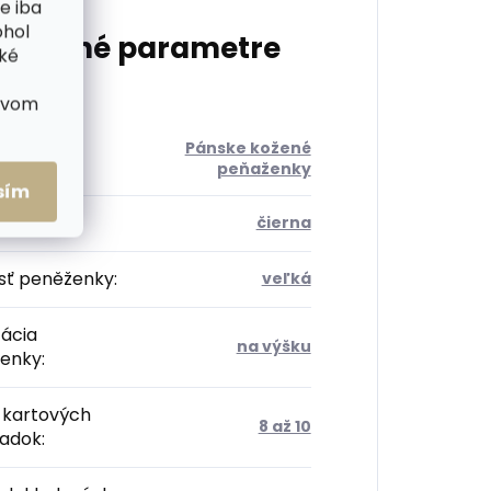
e iba
ohol
atočné parametre
cké
ctvom
Pánske kožené
ória
:
peňaženky
sím
:
čierna
sť peněženky
:
veľká
tácia
na výšku
enky
:
 kartových
8 až 10
radok
: