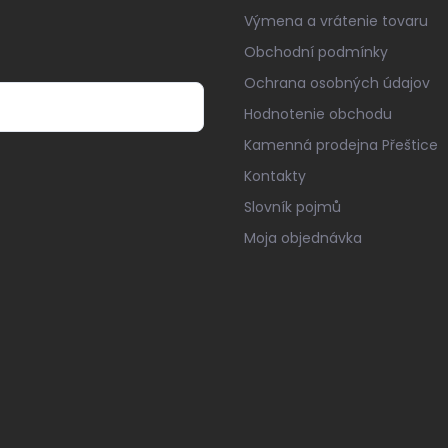
Výmena a vrátenie tovaru
Obchodní podmínky
Ochrana osobných údajov
Hodnotenie obchodu
Kamenná prodejna Přeštice
Kontakty
Slovník pojmů
Moja objednávka