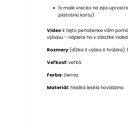
1x malé vrecko na zips uprost
platobnú kartu)
Video
k tejto peňaženke vám pomôž
výbavu – nájdete ho v záložke Videá
Rozmery
(dĺžka X výška X hrúbka): 1
Veľkosť:
veľká
Farba:
čierna
Materiál:
hladká lesklá hovädzina