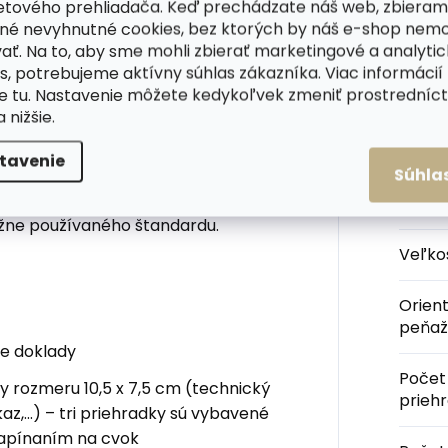
etového prehliadača. Keď prechádzate náš web, zbieram
né nevyhnutné cookies, bez ktorých by náš e-shop nem
ná peňaženka na výšku z
Dod
ať. Na to, aby sme mohli zbierať marketingové a analyti
 značky Cosset obsahuje veľké
s, potrebujeme aktívny súhlas zákazníka. Viac informácií
 a kartičky.
Prednú stranu
te
tu
. Nastavenie môžete kedykoľvek zmeniť prostrední
u Komodo – jašterica.
a nižšie.
Kateg
ginálnej pevnej papierovej
tavenie
Súhla
enky Cosset sú vždy dobrou voľbou
 veľmi odolnou luxusnou hovädzou
Farba
ežne používaného štandardu.
Veľko
Orien
peňaž
ie doklady
Počet
y rozmeru 10,5 x 7,5 cm (technický
prieh
z,...) – tri priehradky sú vybavené
zapínaním na cvok