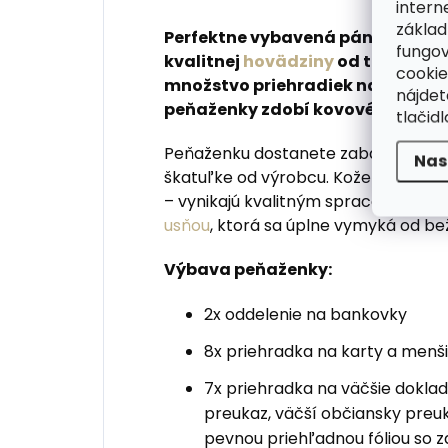
intern
základ
Perfektne vybavená pánska kože
fungov
kvalitnej
hovädziny
od tradičnej
cookie
množstvo priehradiek na doklady
nájde
peňaženky zdobí kovové logo rad
tlačidl
Peňaženku dostanete zabalenú v ori
Nas
škatuľke od výrobcu. Kožené peňaž
– vynikajú kvalitným spracovaním a
usňou
, ktorá sa úplne vymyká od b
Výbava peňaženky:
2x oddelenie na bankovky
8x priehradka na karty a menš
7x priehradka na väčšie doklad
preukaz, väčší občiansky preuka
pevnou priehľadnou fóliou so 