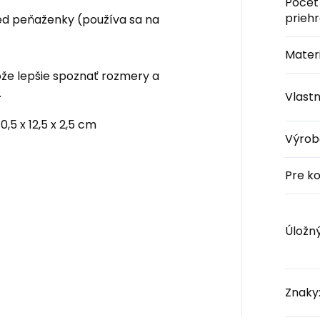
Počet
prieh
red peňaženky (používa sa na
Materi
e lepšie spoznať rozmery a
.
Vlastn
0,5 x 12,5 x 2,5 cm
Výrob
Pre k
Úložný
Znaky