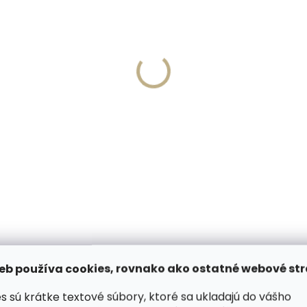
Vyrobíme do 20 dní
Skladom, odosielame 
(>2 ks)
(
írovanie textu na
PEDAG Combi Set čistia
aženku
pena s hubkou 125 ml cit
,57
€8,99
košíka
Do košíka
(6)
VIDEÁ (1)
HODNOT
eb používa cookies, rovnako ako ostatné webové str
s sú krátke textové súbory, ktoré sa ukladajú do vášho