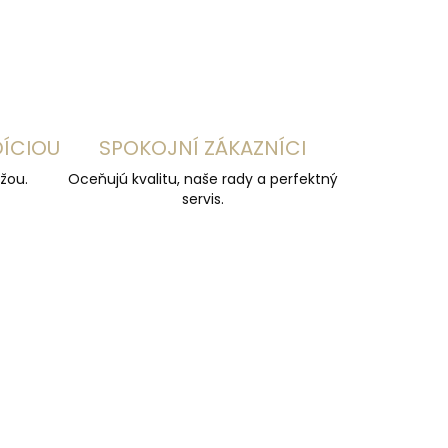
DÍCIOU
SPOKOJNÍ ZÁKAZNÍCI
žou.
Oceňujú kvalitu, naše rady a perfektný
servis.
ČESKÁ VÝROBA
NADMERY