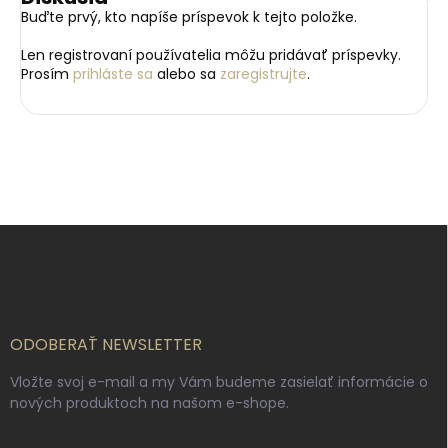
Buďte prvý, kto napíše príspevok k tejto položke.
Len registrovaní používatelia môžu pridávať príspevky.
Prosím
prihláste sa
alebo sa
zaregistrujte
.
Z
á
p
ä
t
i
ODOBERAŤ NEWSLETTER
e
Vložte svoj e-mail a my Vám budeme zasielať informácie o
nových produktoch na našom e-shope.