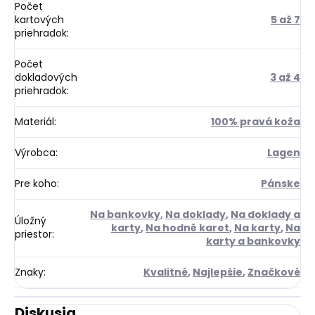
Počet
kartových
5 až 7
priehradok
:
Počet
dokladových
3 až 4
priehradok
:
Materiál
:
100% pravá koža
Výrobca
:
Lagen
Pre koho
:
Pánske
Na bankovky
,
Na doklady
,
Na doklady a
Úložný
karty
,
Na hodně karet
,
Na karty
,
Na
priestor
:
karty a bankovky
Znaky
:
Kvalitné
,
Najlepšie
,
Značkové
Diskusia