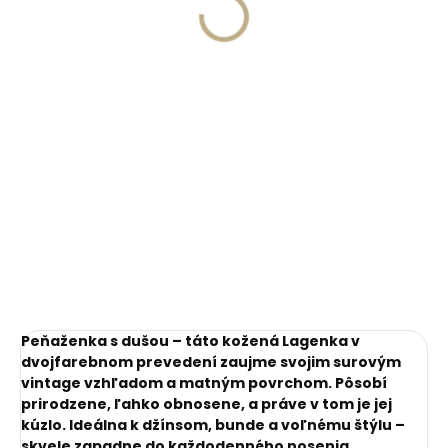
€11,10
Do košíka
Do košíka
Peňaženka s dušou – táto kožená Lagenka v
dvojfarebnom prevedení zaujme svojim surovým
vintage vzhľadom a matným povrchom. Pôsobí
prirodzene, ľahko obnosene, a práve v tom je jej
kúzlo. Ideálna k džínsom, bunde a voľnému štýlu –
skvele zapadne do každodenného nosenia.