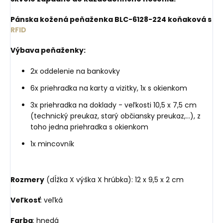
Pánska kožená peňaženka BLC-6128-224 koňaková s
RFID
Výbava peňaženky:
2x oddelenie na bankovky
6x priehradka na karty a vizitky, 1x s okienkom
3x priehradka na doklady - veľkosti 10,5 x 7,5 cm
(technický preukaz, starý občiansky preukaz,...), z
toho jedna priehradka s okienkom
1x mincovník
Rozmery
(dĺžka X výška X hrúbka): 12 x 9,5 x 2 cm
Veľkosť
: veľká
Farba
: hnedá