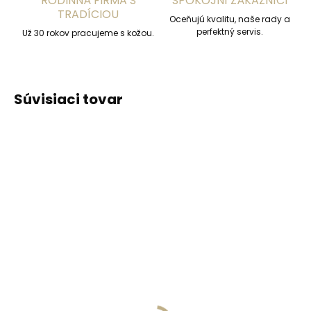
RODINNÁ FIRMA S
SPOKOJNÍ ZÁKAZNÍCI
TRADÍCIOU
Oceňujú kvalitu, naše rady a
perfektný servis.
Už 30 rokov pracujeme s kožou.
Súvisiaci tovar
ODPORÚČAME
ODPORÚČAME
Vyrobíme do 20 dní
Vyrobíme do 20 dní
(>2 ks)
(>2 ks)
Gravírovanie
Gravírovanie textu na
monogramu na
peňaženku
peňaženku
€13,57