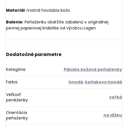
Materiál
: matná hovädzia koža
Balenie
: Peňaženku obdržíte zabalenú v originálnej
pevnej papierovej krabičke od výrobcu Lagen.
Dodatočné parametre
Kategória
:
Pánske kožené peňaženky
Farba
:
hnedá
,
koňakovo hnedá
Veľkosť
veľká
peněženky
:
Orientácia
na dĺžku
peňaženky
: