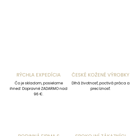
DETAILNÉ INFORMÁCIE
OPÝTAŤ SA
STRÁŽIŤ
RÝCHLA EXPEDÍCIA
ČESKÉ KOŽENÉ VÝROBKY
Čo je skladom, posielame
Dlhá životnosť, poctivá práca a
ihneď. Dopravné ZADARMO nad
precíznosť.
96 €.