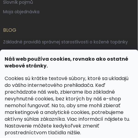
Slovník pojmů
Moja objednávka
BLOG
Základné pravidlá správnej starostlivosti o kožené topánky
Ako sa starať o voskované, anilínové a olejované kože
Náš web používa cookies, rovnako ako ostatné
Výroba českých kožených opaskov: vôňa pravej kože, dotyk
webové stránky.
remesla
Cookies sú krátke textové súbory, ktoré sa ukladajú
do vášho internetového prehliadača. Keď
KONTAKT
prechádzate náš web, zbierame iba základné
nevyhnutné cookies, bez ktorých by náš e-shop
dotazy
@
spongr.cz
nemohol fungovať. Na to, aby sme mohli zbierať
marketingové a analytické cookies, potrebujeme
+420 776 663 962
aktívny súhlas zákazníka. Viac informácií nájdete
tu
.
https://www.facebook.com/spongr.cz
Nastavenie môžete kedykoľvek zmeniť
prostredníctvom tlačidla nižšie.
spongr.cz