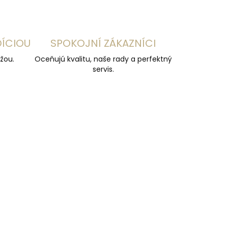
DÍCIOU
SPOKOJNÍ ZÁKAZNÍCI
žou.
Oceňujú kvalitu, naše rady a perfektný
servis.
ČESKÁ VÝROBA