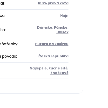
ál
:
100% pravá koža
ca
:
Hajn
Dámske
,
Pánske
,
oho
:
Unisex
eňaženky
:
Puzdro na kasírku
na pôvodu
:
Česká republika
Najlepšie
,
Ručne šité
,
:
Značkové