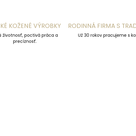
KÉ KOŽENÉ VÝROBKY
RODINNÁ FIRMA S TRA
á životnosť, poctivá práca a
Už 30 rokov pracujeme s ko
precíznosť.
ÚČAME