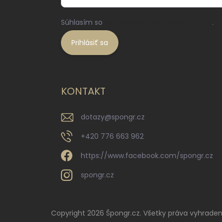
Súhlasím so
spracovaním osobných údajov
.
Prihlásiť sa
KONTAKT
dotazy
@
spongr.cz
+420 776 663 962
https://www.facebook.com/spongr.cz
spongr.cz
Copyright 2026
Špongr.cz
. Všetky práva vyhraden