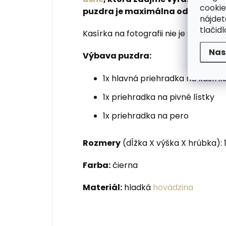
cookie
puzdra je maximálna odolnosť a 
nájde
tlačidl
Kasírka na fotografii nie je súčasťou 
Nas
Výbava puzdra:
1x hlavná priehradka na kasírk
1x priehradka na pivné lístky
1x priehradka na pero
Rozmery
(dĺžka X výška X hrúbka): 
Farba:
čierna
Materiál:
hladká
hovädzina