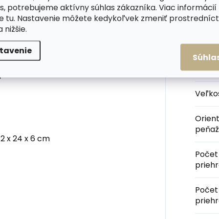
s, potrebujeme aktívny súhlas zákazníka. Viac informácií
životnosť.
te
tu
. Nastavenie môžete kedykoľvek zmeniť prostrední
a nižšie.
puzdra tzn. je iba ilustratívna.
Kateg
tavenie
Súhla
Farba
u
Veľko
Orien
peňaž
12 x 24 x 6 cm
Počet
prieh
Počet
prieh