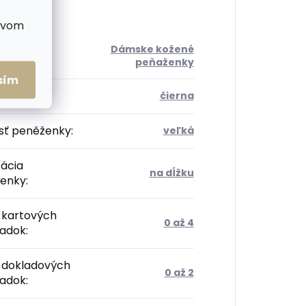
ctvom
Dámske kožené
ória
:
peňaženky
sím
:
čierna
sť peněženky
:
veľká
tácia
na dĺžku
enky
:
 kartových
0 až 4
radok
:
 dokladových
0 až 2
radok
: