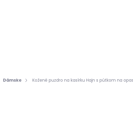
Hľadať
KOŽUŠINY DO INTERIÉRU
PRÍPRAVKY NA KOŽU
Dámske
Kožené puzdro na kasírku Hajn s pútkom na opa
Podrobnosti hodnotenia
€30,93
Jednotková
SKLADOM, ODOSIELAME 
cena:
MÔŽEME DORUČIŤ DO:
10.8.