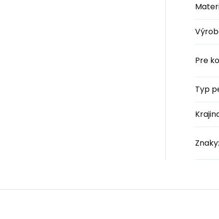
Materi
Výrob
Pre k
Typ p
Kraji
Znaky