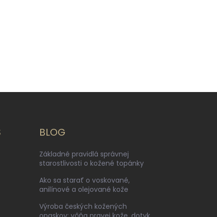
S
BLOG
Základné pravidlá správnej
starostlivosti o kožené topánky
Ako sa starať o voskované,
anilínové a olejované kože
Výroba českých kožených
opaskov: vôňa pravej kože, dotyk