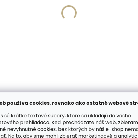
Vyrobíme do 20 dní
Skladom, odosielame 
(>2 ks)
(
írovanie textu na
PEDAG Combi Set čistia
aženku
pena s hubkou 125 ml cit
,57
€8,99
košíka
Do košíka
ODOBNÉ (6)
HODNOTENIE
eb používa cookies, rovnako ako ostatné webové str
s sú krátke textové súbory, ktoré sa ukladajú do vášho
etového prehliadača. Keď prechádzate náš web, zbieram
né nevyhnutné cookies, bez ktorých by náš e-shop nem
 zhotovené z pevnej hovädzej
Dod
ať. Na to, aby sme mohli zbierať marketingové a analyti
vrchovou úpravou. Krédom tohto