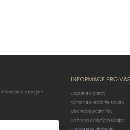
INFORMACE PRO VÁ
 informácie o nových
Doprava a platby
Výmena a vrátenie tovaru
Obchodní podmínky
Ochrana osobných údajov
Hodnotenie obchodu