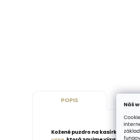
Vyrobíme do 20 dní
(>2 ks)
Gravírovanie monogramu na
Grav
peňaženku
peň
€11,10
€13
Do košíka
Do 
POPIS
P
Náš w
Cookie
intern
základ
Kožené puzdro na kasírku Hajn je
fungov
usne
, ktorá zaujme výraznou po