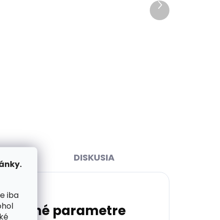
Ďalší
Skladom, odosielame ihneď
ihneď
produkt
(>2 ks)
>2 ks)
Dámsky úzky kožený opasok
ca
Šponger 1553 béžový
rus
€14,85
Detail
65 cm
70 cm
75 cm
80 cm
85 cm
90 cm
95 cm
100 cm
105 cm
DISKUSIA
ánky.
e iba
ohol
atočné parametre
cké