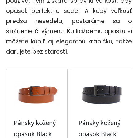
používa.
Tým získate správnu veľkosť, aby
opasok perfektne sedel. A keby veľkosť
predsa
nesedela, postaráme sa o
skrátenie či výmenu.
Ku každému opasku si
môžete kúpiť aj elegantnú krabičku,
takže
darujete bez starostí.