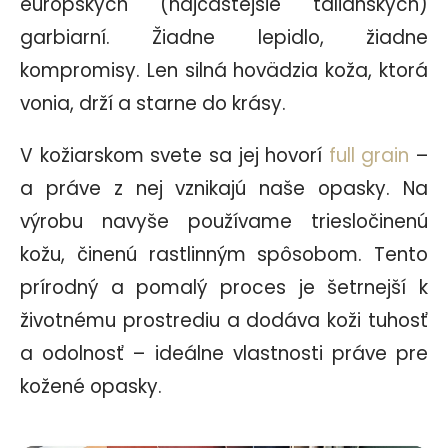
európskych (najčastejšie talianskych)
garbiarní. Žiadne lepidlo, žiadne
kompromisy. Len silná hovädzia koža, ktorá
vonia, drží a starne do krásy.
V kožiarskom svete sa jej hovorí
full grain
–
a práve z nej vznikajú naše opasky. Na
výrobu navyše používame triesločinenú
kožu, činenú rastlinným spôsobom. Tento
prírodný a pomalý proces je šetrnejší k
životnému prostrediu a dodáva koži tuhosť
a odolnosť – ideálne vlastnosti práve pre
kožené opasky.