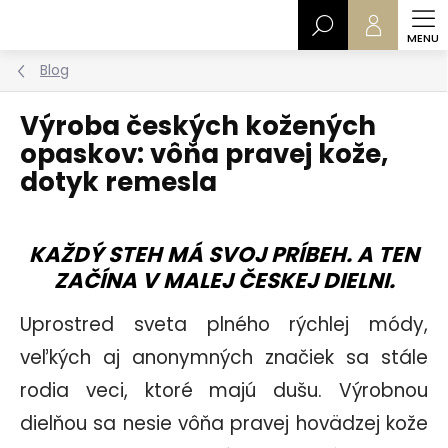
Prejsť
Hľadať
na
obsah
Blog
Výroba českých kožených
opaskov: vôňa pravej kože,
dotyk remesla
KAŽDÝ STEH MÁ SVOJ PRÍBEH. A TEN
ZAČÍNA V MALEJ ČESKEJ DIELNI.
Uprostred sveta plného rýchlej módy,
veľkých aj anonymných značiek sa stále
rodia veci, ktoré majú dušu. Výrobnou
dielňou sa nesie vôňa pravej hovädzej kože