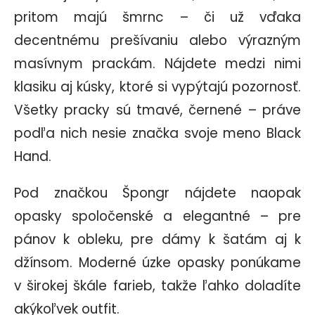
pritom majú šmrnc – či už vďaka
decentnému prešívaniu alebo výrazným
masívnym prackám. Nájdete medzi nimi
klasiku aj kúsky, ktoré si vypýtajú pozornosť.
Všetky pracky sú tmavé, černené – práve
podľa nich nesie značka svoje meno Black
Hand.
Pod značkou
Špongr
nájdete naopak
opasky spoločenské a elegantné – pre
pánov k obleku, pre dámy k šatám aj k
džínsom. Moderné úzke opasky ponúkame
v širokej škále farieb, takže ľahko doladíte
akýkoľvek outfit.