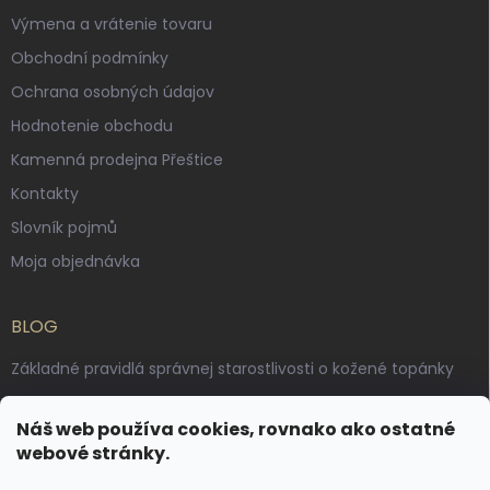
Výmena a vrátenie tovaru
Obchodní podmínky
Ochrana osobných údajov
Hodnotenie obchodu
Kamenná prodejna Přeštice
Kontakty
Slovník pojmů
Moja objednávka
BLOG
Základné pravidlá správnej starostlivosti o kožené topánky
Ako sa starať o voskované, anilínové a olejované kože
Náš web používa cookies, rovnako ako ostatné
Výroba českých kožených opaskov: vôňa pravej kože, dotyk
webové stránky.
remesla