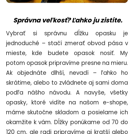
Správna veľkosť? Ľahko ju zistíte.
Vybrať si správnu dĺžku opasku je
jednoduché – stačí zmerať obvod pása
v
mieste
, kde budete opasok nosiť. My
potom opasok pripravíme presne na mieru.
Ak objednáte dlhší, nevadí – ľahko ho
skrátime, alebo to zvládnete aj sami doma
podľa nášho návodu. A navyše, všetky
opasky, ktoré vidíte na našom e-shope,
máme skutočne skladom a posielame ich
okamžite k vám. Dĺžky ponúkame od 70 do
120 cm, ale radi pripravíme aj kratší alebo