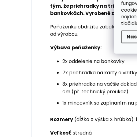
fungov
tým, že priehradky na tri karty ná
cookie
bankovkách. Vyrobené z kvalitnej
nájde
tlačidl
Peňaženku obdržíte zabalenú v origi
od výrobcu.
Nas
Výbava peňaženky:
2x oddelenie na bankovky
7x priehradka na karty a vizitk
3x priehradka na väčšie doklady
cm (př. technický preukaz)
1x mincovník so zapínaním na 
Rozmery
(dĺžka X výška X hrúbka): 1
Veľkosť
: stredná