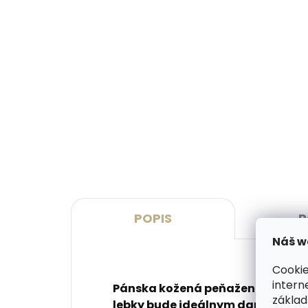
Vyrobíme do 20 dní
(>2 ks)
Gravírovanie monogramu na
Grav
peňaženku
peň
€11,10
€13
Do košíka
Do 
POPIS
P
Náš w
Cookie
intern
Pánska kožená peňaženka s vyt
základ
lebky bude ideálnym darčekom. 