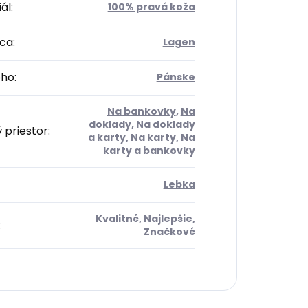
ál
:
100% pravá koža
ca
:
Lagen
oho
:
Pánske
Na bankovky
,
Na
doklady
,
Na doklady
 priestor
:
a karty
,
Na karty
,
Na
karty a bankovky
Lebka
Kvalitné
,
Najlepšie
,
:
Značkové