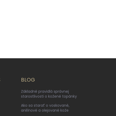
S
BLOG
Základné pravidlá správnej
starostlivosti o kožené topánky
Ako sa starať o voskované,
anilínové a olejované kože