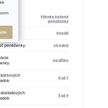
cké
ctvom
Pánske kožené
ória
:
peňaženky
sím
:
hnedá
sť peněženky
:
stredná
tácia
na dĺžku
enky
:
 kartových
5 až 7
radok
:
 dokladových
3 až 4
radok
: