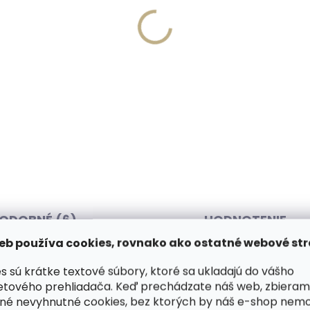
Vyrobíme do 20 dní
Skladom, odosielame 
(>2 ks)
írovanie textu na
Collonil Créme de Luxe 1
aženku
ml luxusný krém na kožu
BEZFAREBNÝ
,57
€10,52
košíka
Do košíka
ODOBNÉ (6)
HODNOTENIE
eb používa cookies, rovnako ako ostatné webové str
s sú krátke textové súbory, ktoré sa ukladajú do vášho
etového prehliadača. Keď prechádzate náš web, zbieram
lačovaným obrázkom veľkého
Dod
né nevyhnutné cookies, bez ktorých by náš e-shop nem
Táto peňaženka je zaujímavá