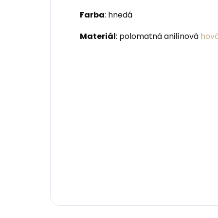
Farba
: hnedá
Materiál
: polomatná anilínová
hovä