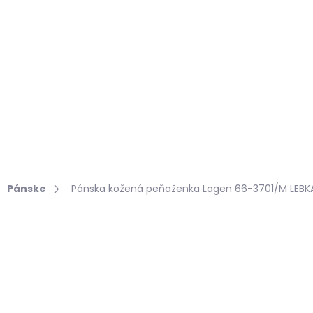
Hľadať
KOŽUŠINY DO INTERIÉRU
PRÍPRAVKY NA KOŽU
Pánske
Pánska kožená peňaženka Lagen 66-3701/M LEBK
notenia
€22,19
Jednotková
SKLADOM, ODOSIELAME 
cena:
MÔŽEME DORUČIŤ DO:
7.8.