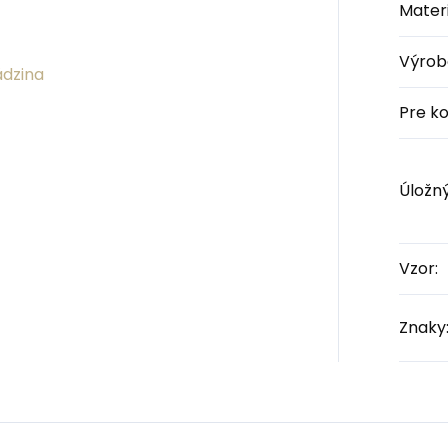
Materi
Výrob
dzina
Pre k
Úložný
Vzor
:
Znaky