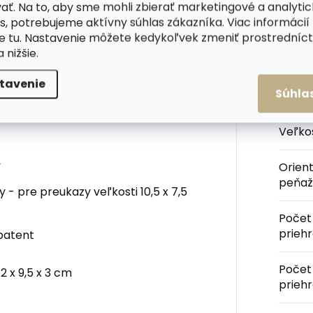
ať. Na to, aby sme mohli zbierať marketingové a analyti
jdete v priestore pri
s, potrebujeme aktívny súhlas zákazníka. Viac informácií
 anilínovej hovädzej kože.
te
tu
. Nastavenie môžete kedykoľvek zmeniť prostrední
a nižšie.
Kateg
nálnej pevnej papierovej krabičke
tavenie
Súhla
Farba
Veľko
y
Orien
peňaž
 - pre preukazy veľkosti 10,5 x 7,5
Počet
prieh
patent
Počet
2 x 9,5 x 3 cm
prieh