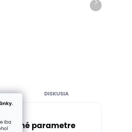
Ďalší
ihneď
Skladom, odosielame ihneď
produkt
(1 ks)
(>2 ks)
00
Pánsky kožený opasok Black
Hand 013-30 zelený
€26,77
Detail
85 cm
90 cm
95 cm
100 cm
105 cm
110 cm
115 cm
120 cm
DISKUSIA
ánky.
e iba
atočné parametre
ohol