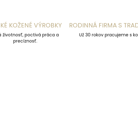
KÉ KOŽENÉ VÝROBKY
RODINNÁ FIRMA S TRA
á životnosť, poctivá práca a
Už 30 rokov pracujeme s ko
precíznosť.
ÚČAME
NAJPREDÁVANEJŠIE