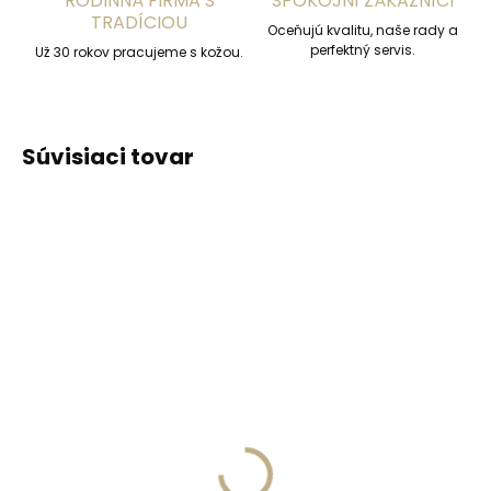
RODINNÁ FIRMA S
SPOKOJNÍ ZÁKAZNÍCI
TRADÍCIOU
Oceňujú kvalitu, naše rady a
perfektný servis.
Už 30 rokov pracujeme s kožou.
Súvisiaci tovar
ODPORÚČAME
ODPORÚČAME
Vyrobíme do 20 dní
Vyrobíme do 20 dní
(>2 ks)
(>2 ks)
Gravírovanie
Gravírovanie textu na
monogramu na
peňaženku
peňaženku
€13,57