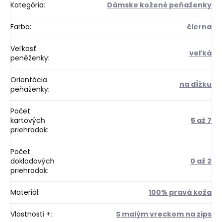
Kategória
:
Dámske kožené peňaženky
Farba
:
čierna
Veľkosť
veľká
peněženky
:
Orientácia
na dĺžku
peňaženky
:
Počet
kartových
5 až 7
priehradok
:
Počet
dokladových
0 až 2
priehradok
:
Materiál
:
100% pravá koža
Vlastnosti +
:
S malým vreckom na zips