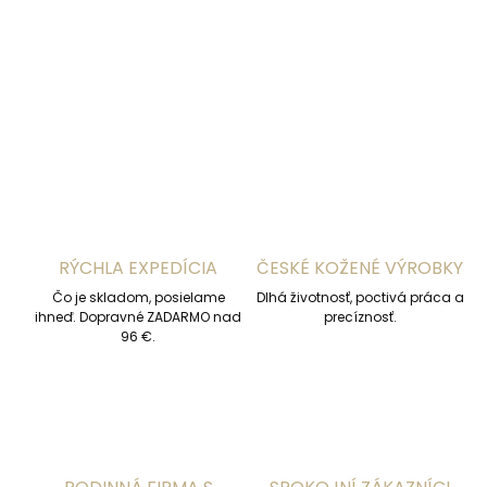
DETAILNÉ INFORMÁCIE
OPÝTAŤ SA
STRÁŽIŤ
RÝCHLA EXPEDÍCIA
ČESKÉ KOŽENÉ VÝROBKY
Čo je skladom, posielame
Dlhá životnosť, poctivá práca a
ihneď. Dopravné ZADARMO nad
precíznosť.
96 €.