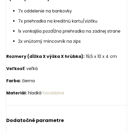
7x oddelenie na bankovky
7x priehradka na kreditnú kartu/vizitku
1x vonkajšia pozdĺžna priehradka na zadnej strane
2x vnútorný mincovník na zips
Rozmery (dĺžka X výška X hrúbka):
19,5 x 10 x 4 cm
Veľkosť:
veľká
Farba:
čierna
Materiál:
hladká
hovädzina
Dodatočné parametre