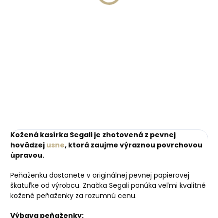
€11,10
Do košíka
Do košíka
Kožená kasírka Segali je zhotovená z pevnej
hovädzej
usne
, ktorá zaujme výraznou povrchovou
úpravou.
Peňaženku dostanete v originálnej pevnej papierovej
škatuľke od výrobcu. Značka Segali ponúka veľmi kvalitné
kožené peňaženky za rozumnú cenu.
Výbava peňaženky: