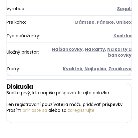
Výrobca
:
Segali
Pre koho
:
Dámske
,
Pánske
,
Unisex
Typ peňaženky
:
Kasírka
Na bankovky
,
Na karty
,
Na karty a
Úložný priestor
:
bankovky
Znaky
:
Kvalitné
,
Najlepšie
,
Značkové
Diskusia
Buďte prvý, kto napíše príspevok k tejto položke.
Len registrovaní používatelia môžu pridávať príspevky.
Prosím
prihláste sa
alebo sa
zaregistrujte
.