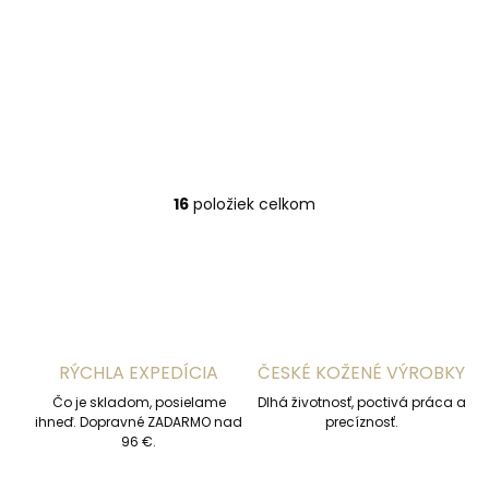
Špongr Kožušinový
nákrčník / šál z
nákrčník / šál z
králika S41 čierny
králika S39 červená
€49,08
€49,08
Do košíka
Do košíka
16
položiek celkom
O
v
l
á
d
a
c
i
RÝCHLA EXPEDÍCIA
ČESKÉ KOŽENÉ VÝROBKY
e
p
Čo je skladom, posielame
Dlhá životnosť, poctivá práca a
r
ihneď. Dopravné ZADARMO nad
precíznosť.
v
96 €.
k
y