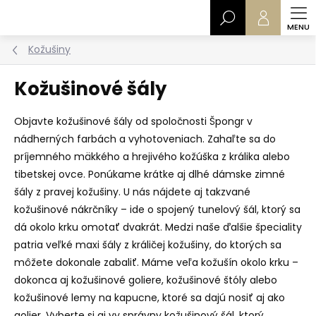
Prejsť
Hľadať
na
obsah
Kožušiny
Kožušinové šály
Objavte kožušinové šály od spoločnosti Špongr v
nádherných farbách a vyhotoveniach. Zahaľte sa do
príjemného mäkkého a hrejivého kožúška z králika alebo
tibetskej ovce. Ponúkame krátke aj dlhé dámske zimné
šály z pravej kožušiny. U nás nájdete aj takzvané
kožušinové nákrčníky – ide o spojený tunelový šál, ktorý sa
dá okolo krku omotať dvakrát. Medzi naše ďalšie špeciality
patria veľké maxi šály z králičej kožušiny, do ktorých sa
môžete dokonale zabaliť. Máme veľa kožušín okolo krku –
dokonca aj kožušinové goliere, kožušinové štóly alebo
kožušinové lemy na kapucne, ktoré sa dajú nosiť aj ako
golier. Vyberte si aj vy správny kožušinový šál, ktorý