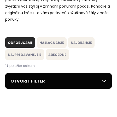
zvýrazní váš štýl aj v zimnom ponurom počasí. Pohodlie a
originálnu krásu, to vám poskytnú kožušinové šály z našej
ponuky.
R
a
ODPORÚČAME
NAJLACNEJŠIE
NAJDRAHŠIE
d
e
NAJPREDÁVANEJŠIE
ABECEDNE
n
i
16
položiek celkom
e
p
OTVORIŤ FILTER
r
o
d
V
u
ý
ČESKÁ VÝROBA
ČESKÁ VÝROBA
k
p
VÝPREDAJ
ZADARMO
VÝPREDAJ
ZADARMO
t
i
o