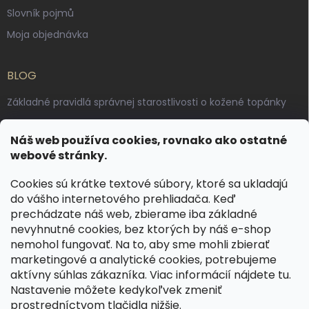
Slovník pojmů
Moja objednávka
BLOG
Základné pravidlá správnej starostlivosti o kožené topánky
Ako sa starať o voskované, anilínové a olejované kože
Náš web používa cookies, rovnako ako ostatné
Výroba českých kožených opaskov: vôňa pravej kože, dotyk
webové stránky.
remesla
Cookies sú krátke textové súbory, ktoré sa ukladajú
do vášho internetového prehliadača. Keď
KONTAKT
prechádzate náš web, zbierame iba základné
nevyhnutné cookies, bez ktorých by náš e-shop
dotazy
@
spongr.cz
nemohol fungovať. Na to, aby sme mohli zbierať
marketingové a analytické cookies, potrebujeme
+420 776 663 962
aktívny súhlas zákazníka. Viac informácií nájdete
tu
.
https://www.facebook.com/spongr.cz
Nastavenie môžete kedykoľvek zmeniť
prostredníctvom tlačidla nižšie.