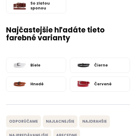
So zlatou
sponou
Najčastejšie hľadáte tieto
farebné varianty
Biele
Čierne
Hnedé
Červené
R
a
ODPORÚČAME
NAJLACNEJŠIE
NAJDRAHŠIE
d
e
NAJPREDÁVANEJŠIE
ABECEDNE