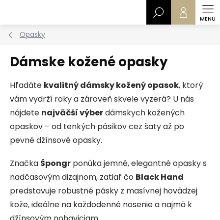
Prejsť
Hľadať
na
obsah
Opasky
Dámske kožené opasky
Hľadáte
kvalitný dámsky kožený opasok
, ktorý
vám vydrží roky a zároveň skvele vyzerá?
U nás
nájdete
najväčší výber
dámskych kožených
opaskov – od tenkých pásikov cez šaty až po
pevné
džínsové opasky.
Značka
Špongr
ponúka jemné, elegantné opasky s
nadčasovým dizajnom, zatiaľ čo
Black Hand
predstavuje robustné pásky z masívnej hovädzej
kože, ideálne na každodenné nosenie a najmä k
džínsovým nohaviciam.