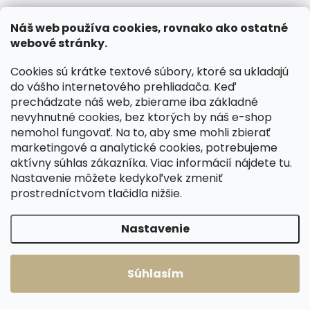
štepovaním
Detail
Detail
Náš web používa cookies, rovnako ako ostatné
webové stránky.
80 cm
85 cm
65 cm
70 cm
90 cm
95 cm
75 cm
80 cm
Cookies sú krátke textové súbory, ktoré sa ukladajú
100 cm
105 cm
85 cm
90 cm
do vášho internetového prehliadača. Keď
prechádzate náš web, zbierame iba základné
110 cm
115 cm
95 cm
100 cm
nevyhnutné cookies, bez ktorých by náš e-shop
120 cm
105 cm
110 cm
nemohol fungovať. Na to, aby sme mohli zbierať
115 cm
120 cm
marketingové a analytické cookies, potrebujeme
aktívny súhlas zákazníka. Viac informácií nájdete
tu
.
Nastavenie môžete kedykoľvek zmeniť
ČESKÁ VÝROBA
ČESKÁ VÝROBA
prostredníctvom tlačidla nižšie.
Nastavenie
Súhlasím