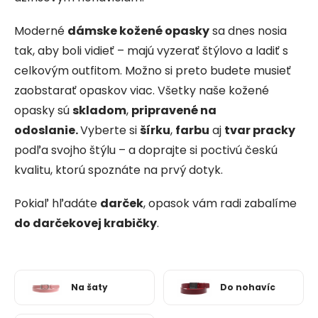
Moderné
dámske kožené opasky
sa dnes nosia
tak, aby boli vidieť – majú vyzerať štýlovo a ladiť s
celkovým outfitom. Možno si preto budete musieť
zaobstarať opaskov viac.
Všetky naše kožené
opasky sú
skladom
,
pripravené na
odoslanie.
Vyberte si
šírku
,
farbu
aj
tvar pracky
podľa svojho štýlu – a doprajte si poctivú českú
kvalitu, ktorú spoznáte na prvý dotyk.
Pokiaľ hľadáte
darček
, opasok vám radi zabalíme
do darčekovej krabičky
.
Na šaty
Do nohavíc