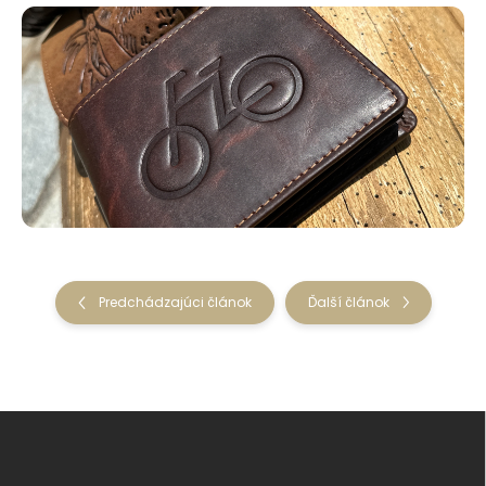
Predchádzajúci článok
Ďalší článok
Z
á
p