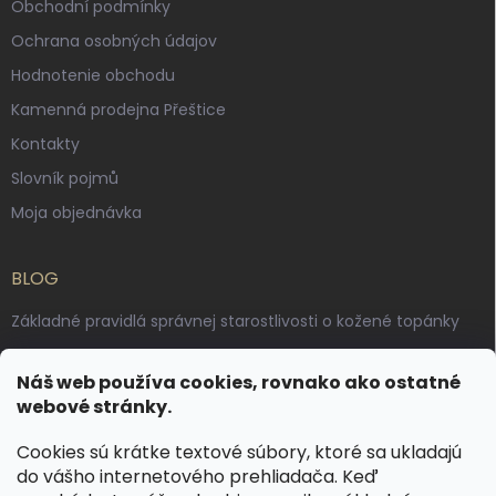
Obchodní podmínky
Ochrana osobných údajov
Hodnotenie obchodu
Kamenná prodejna Přeštice
Kontakty
Slovník pojmů
Moja objednávka
BLOG
Základné pravidlá správnej starostlivosti o kožené topánky
Ako sa starať o voskované, anilínové a olejované kože
Náš web používa cookies, rovnako ako ostatné
Výroba českých kožených opaskov: vôňa pravej kože, dotyk
webové stránky.
remesla
Cookies sú krátke textové súbory, ktoré sa ukladajú
do vášho internetového prehliadača. Keď
KONTAKT