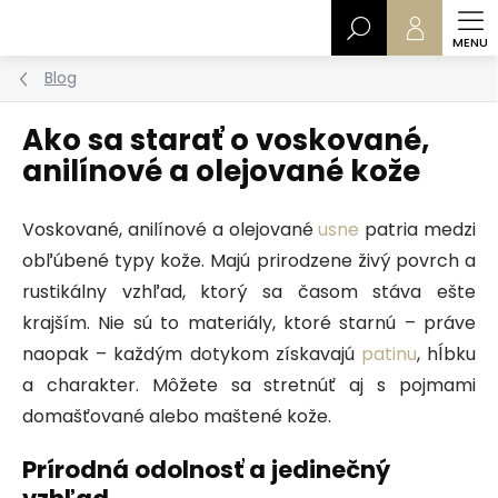
Prejsť
Hľadať
na
obsah
Blog
Ako sa starať o voskované,
anilínové a olejované kože
Voskované, anilínové a olejované
usne
patria medzi
obľúbené typy kože. Majú prirodzene živý povrch a
rustikálny vzhľad, ktorý sa časom stáva ešte
krajším. Nie sú to materiály, ktoré starnú – práve
naopak – každým dotykom získavajú
patinu
, hĺbku
a charakter. Môžete sa stretnúť aj s pojmami
domašťované alebo maštené kože.
Prírodná odolnosť a jedinečný