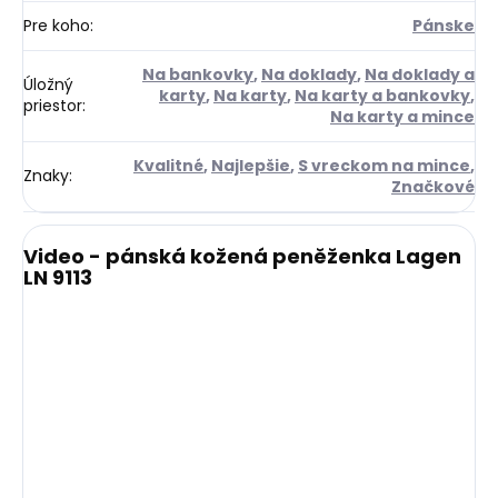
Pre koho
:
Pánske
Na bankovky
,
Na doklady
,
Na doklady a
Úložný
karty
,
Na karty
,
Na karty a bankovky
,
priestor
:
Na karty a mince
Kvalitné
,
Najlepšie
,
S vreckom na mince
,
Znaky
:
Značkové
Video - pánská kožená peněženka Lagen
LN 9113