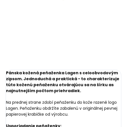
€11,10
Do košíka
Do košíka
Pánska kožená peňaženka Lagen s celoobvodovým
zipsom. Jednoduchá a praktická - to charakterizuje
túto koženú peňaženku otvárajúcu sa na šírku as
najnutnejším počtom priehradiek.
Na prednej strane zdobí peňaženku do kože razené logo
Lagen. Peňaženku obdržíte zabalenú v originálnej pevnej
papierovej krabičke od výrobcu.
Usporiadanie peňaženky: