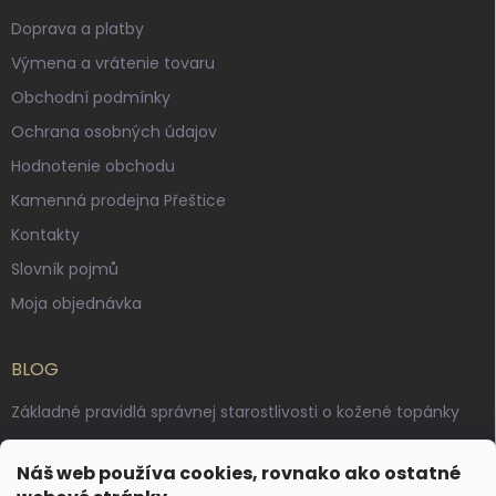
Doprava a platby
Výmena a vrátenie tovaru
Obchodní podmínky
Ochrana osobných údajov
Hodnotenie obchodu
Kamenná prodejna Přeštice
Kontakty
Slovník pojmů
Moja objednávka
BLOG
Základné pravidlá správnej starostlivosti o kožené topánky
Ako sa starať o voskované, anilínové a olejované kože
Náš web používa cookies, rovnako ako ostatné
Výroba českých kožených opaskov: vôňa pravej kože, dotyk