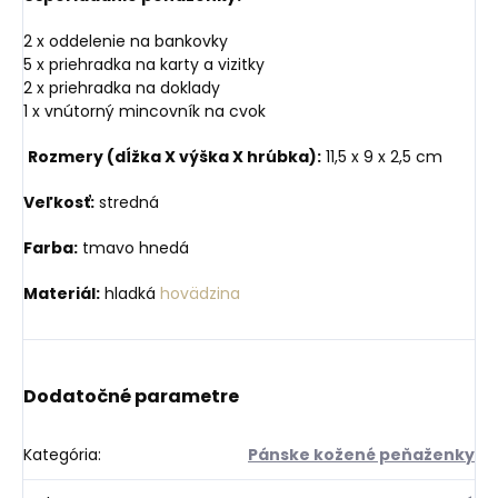
2 x oddelenie na bankovky
5 x priehradka na karty a vizitky
2 x priehradka na doklady
1 x vnútorný mincovník na cvok
Rozmery (dĺžka X výška X hrúbka):
11,5 x 9 x 2,5 cm
Veľkosť:
stredná
Farba:
tmavo hnedá
Materiál:
hladká
hovädzina
Dodatočné parametre
Kategória
:
Pánske kožené peňaženky