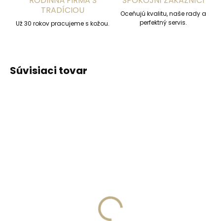
RODINNÁ FIRMA S
SPOKOJNÍ ZÁKAZNÍCI
TRADÍCIOU
Oceňujú kvalitu, naše rady a
perfektný servis.
Už 30 rokov pracujeme s kožou.
Súvisiaci tovar
ODPORÚČAME
ODPORÚČAME
Vyrobíme do 20 dní
Vyrobíme do 20 dní
(>2 ks)
(>2 ks)
Gravírovanie
Gravírovanie textu na
monogramu na
peňaženku
peňaženku
€13,57