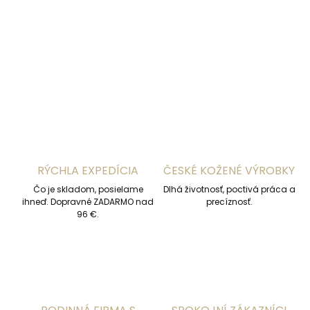
DETAILNÉ INFORMÁCIE
OPÝTAŤ SA
STRÁŽIŤ
RÝCHLA EXPEDÍCIA
ČESKÉ KOŽENÉ VÝROBKY
Čo je skladom, posielame
Dlhá životnosť, poctivá práca a
ihneď. Dopravné ZADARMO nad
precíznosť.
96 €.