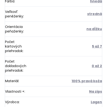
Farba
:
hnedá
Veľkosť
stredná
peněženky
:
Orientácia
na dĺžku
peňaženky
:
Počet
kartových
5 až 7
priehradok
:
Počet
dokladových
0 až 2
priehradok
:
Materiál
:
100% pravá koža
Vlastnosti +
:
Na zips
Výrobca
:
Lagen