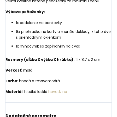
veľmi kvalitné kožené peňaženky za rozumnú cenu.
Výbava peňaženky:
1x oddelenie na bankovky
8x priehradka na karty a menšie doklady, z toho dve
s priehľadným okienkom
1x mincovník so zapínaním na cvok
Rozmery (dĺžka X výška X hrúbka):
11 x 8,7 x 2 cm
Veľkosť
: malá
Farba
: hnedá a tmavomodrá
Materiál
: hladká lesklá
hovädzina
Dodatočné parametre