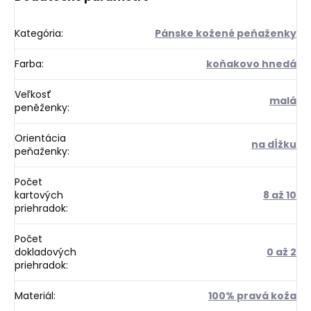
Kategória
:
Pánske kožené peňaženky
Farba
:
koňakovo hnedá
Veľkosť
malá
peněženky
:
Orientácia
na dĺžku
peňaženky
:
Počet
kartových
8 až 10
priehradok
:
Počet
dokladových
0 až 2
priehradok
:
Materiál
:
100% pravá koža