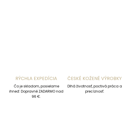
−
+
Pridať do košíka
DETAILNÉ INFORMÁCIE
OPÝTAŤ SA
STRÁŽIŤ
RÝCHLA EXPEDÍCIA
ČESKÉ KOŽENÉ VÝROBKY
Čo je skladom, posielame
Dlhá životnosť, poctivá práca a
ihneď. Dopravné ZADARMO nad
precíznosť.
96 €.