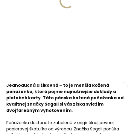
peňaženku
€13,57
€11,10
Do košíka
Do košíka
Jednoduchá a šikovná – to je menšia kožená
peňaženka, ktorá pojme najnutnejšie doklady a
platobné karty. Táto pánska kožená peňaženka od
kvalitnej značky Segali si vás získa sviežím
dvojfarebným vyhotovením.
Peňaženku dostanete zabalenú v originálnej pevnej
papierovej škatuľke od výrobcu. Značka Segali ponúka