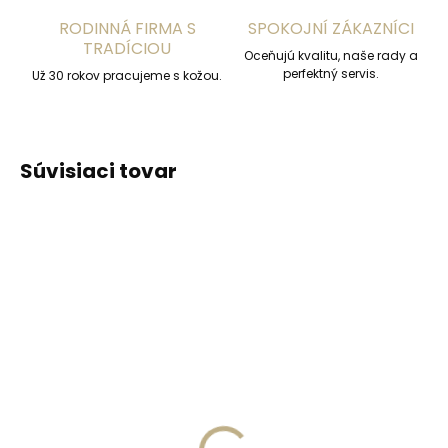
RODINNÁ FIRMA S
SPOKOJNÍ ZÁKAZNÍCI
TRADÍCIOU
Oceňujú kvalitu, naše rady a
perfektný servis.
Už 30 rokov pracujeme s kožou.
Súvisiaci tovar
ODPORÚČAME
ODPORÚČAME
Vyrobíme do 20 dní
Vyrobíme do 20 dní
(>2 ks)
(>2 ks)
Gravírovanie
Gravírovanie textu na
monogramu na
peňaženku