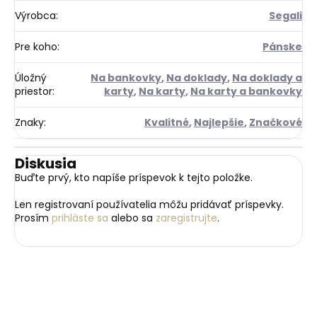
Výrobca
:
Segali
Pre koho
:
Pánske
Úložný
Na bankovky
,
Na doklady
,
Na doklady a
priestor
:
karty
,
Na karty
,
Na karty a bankovky
Znaky
:
Kvalitné
,
Najlepšie
,
Značkové
Diskusia
Buďte prvý, kto napíše príspevok k tejto položke.
Len registrovaní používatelia môžu pridávať príspevky.
Prosím
prihláste sa
alebo sa
zaregistrujte
.