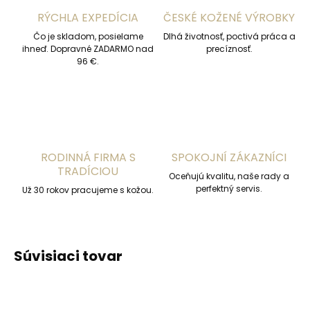
RÝCHLA EXPEDÍCIA
ČESKÉ KOŽENÉ VÝROBKY
Čo je skladom, posielame
Dlhá životnosť, poctivá práca a
ihneď. Dopravné ZADARMO nad
precíznosť.
96 €.
RODINNÁ FIRMA S
SPOKOJNÍ ZÁKAZNÍCI
TRADÍCIOU
Oceňujú kvalitu, naše rady a
perfektný servis.
Už 30 rokov pracujeme s kožou.
Súvisiaci tovar
ODPORÚČAME
ODPORÚČAME