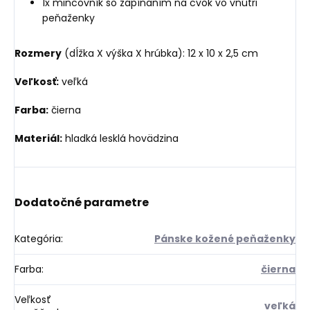
1x mincovník so zapínaním na cvok vo vnútri
peňaženky
Rozmery
(dĺžka X výška X hrúbka): 12 x 10 x 2,5 cm
Veľkosť:
veľká
Farba:
čierna
Materiál:
hladká lesklá hovädzina
Dodatočné parametre
Kategória
:
Pánske kožené peňaženky
Farba
:
čierna
Veľkosť
veľká