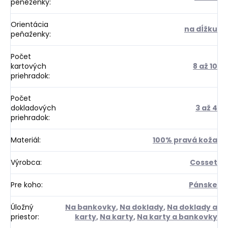
peněženky
:
Orientácia
na dĺžku
peňaženky
:
Počet
kartových
8 až 10
priehradok
:
Počet
dokladových
3 až 4
priehradok
:
Materiál
:
100% pravá koža
Výrobca
:
Cosset
Pre koho
:
Pánske
Úložný
Na bankovky
,
Na doklady
,
Na doklady a
priestor
:
karty
,
Na karty
,
Na karty a bankovky