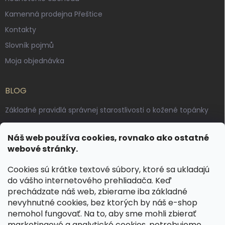
Kamenná prodejna Přeštice
Kontakty
Slovník pojmů
Moja objednávka
BLOG
Základné pravidlá správnej starostlivosti o kožené topánky
Ako sa starať o voskované, anilínové a olejované kože
Náš web používa cookies, rovnako ako ostatné
Výroba českých kožených opaskov: vôňa pravej kože, dotyk
webové stránky.
remesla
Cookies sú krátke textové súbory, ktoré sa ukladajú
do vášho internetového prehliadača. Keď
KONTAKT
prechádzate náš web, zbierame iba základné
nevyhnutné cookies, bez ktorých by náš e-shop
dotazy
@
spongr.cz
nemohol fungovať. Na to, aby sme mohli zbierať
marketingové a analytické cookies, potrebujeme
+420 776 663 962