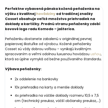
Perfektne vybavená pánska kožená peňaženka na
výšku z kvalitnej
hovädziny
od tradičnej značky
Cosset obsahuje veľké množstvo priehradiek na
doklady a kartičky. Prednú stranu peňaženky zdobí
kovové logo radu Komodo – jašterica.
Peňaženku dostanete zabalenú v originálnej pevnej
papierovej škatuľke od výrobcu. Kožené peňaženky
Cosset sú vždy dobrou voľbou – vynikajú kvalitným
spracovaním a veľmi odolnou luxusnou hovädzou
usňou
,
ktorá sa úplne vymyká od bežne používaného štandardu.
Výbava peňaženky:
2x oddelenie na bankovky
10x priehradka na karty a menšie doklady
4x priehradka na väčšie doklady rozmeru 10,5 x 7,5
cm (technický preukaz, väčší občiansky preukaz,...)