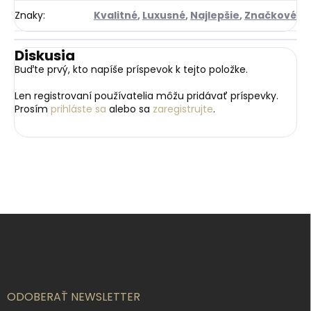
Znaky
:
Kvalitné
,
Luxusné
,
Najlepšie
,
Značkové
Diskusia
Buďte prvý, kto napíše príspevok k tejto položke.
Len registrovaní používatelia môžu pridávať príspevky.
Prosím
prihláste sa
alebo sa
zaregistrujte
.
Z
á
p
ä
t
i
ODOBERAŤ NEWSLETTER