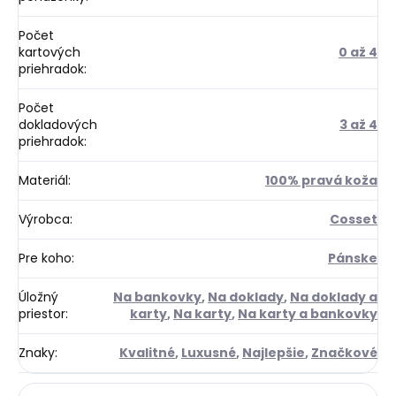
Počet
kartových
0 až 4
priehradok
:
Počet
dokladových
3 až 4
priehradok
:
Materiál
:
100% pravá koža
Výrobca
:
Cosset
Pre koho
:
Pánske
Úložný
Na bankovky
,
Na doklady
,
Na doklady a
priestor
:
karty
,
Na karty
,
Na karty a bankovky
Znaky
:
Kvalitné
,
Luxusné
,
Najlepšie
,
Značkové