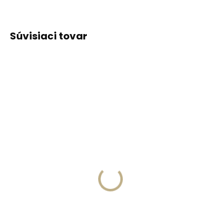
Súvisiaci tovar
ODPORÚČAME
ODPORÚČAME
Vyrobíme do 20 dní
Vyrobíme do 20 dní
(>2 ks)
(>2 ks)
Gravírovanie
Gravírovanie textu na
monogramu na
peňaženku
peňaženku
€13,57
€11,10
Do košíka
Do košíka