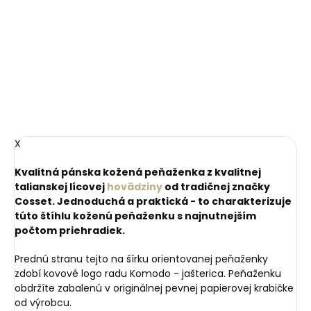
X
Kvalitná pánska kožená peňaženka z kvalitnej
talianskej lícovej
hovädziny
od tradičnej značky
Cosset. Jednoduchá a praktická - to charakterizuje
túto štíhlu koženú peňaženku s najnutnejším
počtom priehradiek.
Prednú stranu tejto na šírku orientovanej peňaženky
zdobí kovové logo radu Komodo - jašterica. Peňaženku
obdržíte zabalenú v originálnej pevnej papierovej krabičke
od výrobcu.