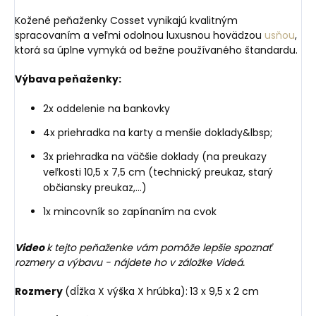
Kožené peňaženky Cosset vynikajú kvalitným
spracovaním a veľmi odolnou luxusnou hovädzou
usňou
,
ktorá sa úplne vymyká od bežne používaného štandardu.
Výbava peňaženky:
2x oddelenie na bankovky
4x priehradka na karty a menšie doklady&lbsp;
3x priehradka na väčšie doklady (na preukazy
veľkosti 10,5 x 7,5 cm (technický preukaz, starý
občiansky preukaz,...)
1x mincovník so zapínaním na cvok
Video
k tejto peňaženke vám pomôže lepšie spoznať
rozmery a výbavu - nájdete ho v záložke Videá.
Rozmery
(dĺžka X výška X hrúbka):
13 x 9,5 x 2 cm