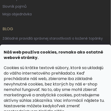
Slovník pojmů
Moja objednávka
BLOG
Základné pravidlá správnej starostlivosti o kožené topánky
Ako sa starať o voskované, anilínové a olejované kože
Náš web používa cookies, rovnako ako ostatné
Výroba českých kožených opaskov: vôňa pravej kože, dotyk
webové stránky.
remesla
Cookies sú krátke textové súbory, ktoré sa ukladajú
do vášho internetového prehliadača. Keď
KONTAKT
prechádzate náš web, zbierame iba základné
nevyhnutné cookies, bez ktorých by náš e-shop
dotazy
@
spongr.cz
nemohol fungovať. Na to, aby sme mohli zbierať
marketingové a analytické cookies, potrebujeme
+420 776 663 962
aktívny súhlas zákazníka. Viac informácií nájdete
tu
.
https://www.facebook.com/spongr.cz
Nastavenie môžete kedykoľvek zmeniť