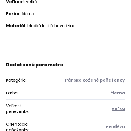
Veľkosť:
veľká
Farba:
čierna
Materiál:
hladká lesklá hovädzina
Dodatočné parametre
Kategória
:
Pánske kožené peňaženky
Farba
:
čierna
Veľkosť
veľká
peněženky
:
Orientácia
na dĺžku
peňaženky
: