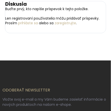
Diskusia
Buďte prvý, kto napíše príspevok k tejto položke.
Len registrovaní používatelia môžu pridávať príspevky.
Prosím
prihláste sa
alebo sa
zaregistrujte
.
Z
á
p
ä
t
i
ODOBERAŤ NEWSLETTER
e
Vložte svoj e-mail a my Vám budeme zasielať informácie o
nových produktoch na našom e-shope.