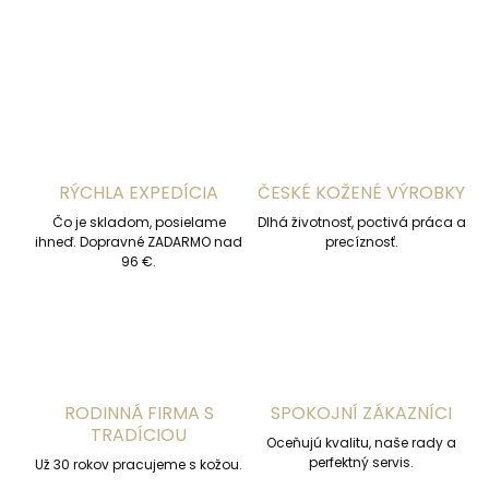
OPÝTAŤ SA
STRÁŽIŤ
RÝCHLA EXPEDÍCIA
ČESKÉ KOŽENÉ VÝROBKY
Čo je skladom, posielame
Dlhá životnosť, poctivá práca a
ihneď. Dopravné ZADARMO nad
precíznosť.
96 €.
RODINNÁ FIRMA S
SPOKOJNÍ ZÁKAZNÍCI
TRADÍCIOU
Oceňujú kvalitu, naše rady a
perfektný servis.
Už 30 rokov pracujeme s kožou.