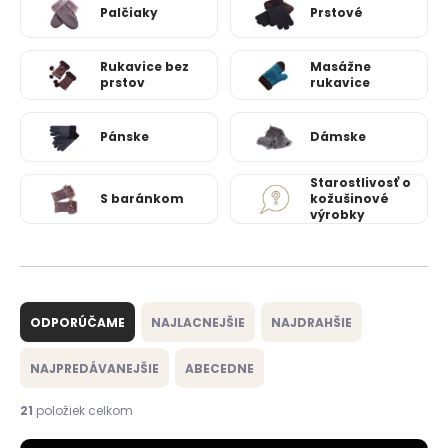
Palčiaky
Prstové
Rukavice bez
Masážne
prstov
rukavice
Pánske
Dámske
Starostlivosť o
S baránkom
kožušinové
výrobky
R
a
ODPORÚČAME
NAJLACNEJŠIE
NAJDRAHŠIE
d
e
NAJPREDÁVANEJŠIE
ABECEDNE
n
i
21
položiek celkom
e