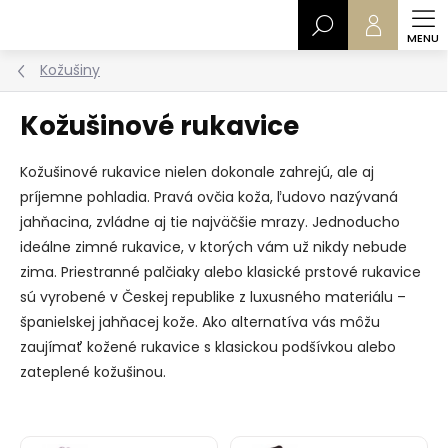
Prejsť
Hľadať
na
obsah
Kožušiny
Kožušinové rukavice
Kožušinové rukavice nielen dokonale zahrejú, ale aj
príjemne pohladia. Pravá ovčia koža, ľudovo nazývaná
jahňacina, zvládne aj tie najväčšie mrazy. Jednoducho
ideálne zimné rukavice, v ktorých vám už nikdy nebude
zima. Priestranné palčiaky alebo klasické prstové rukavice
sú vyrobené v Českej republike z luxusného materiálu –
španielskej jahňacej kože. Ako alternatíva vás môžu
zaujímať kožené rukavice s klasickou podšívkou alebo
zateplené kožušinou.