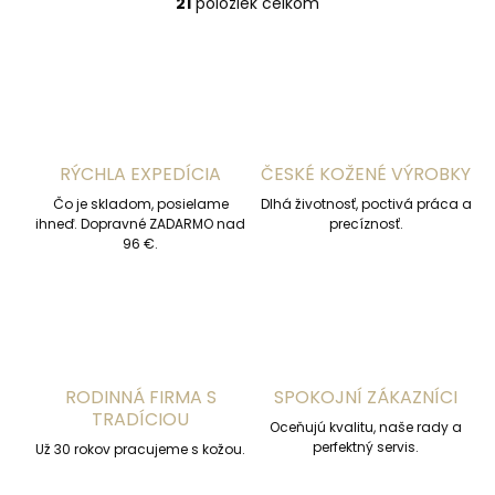
21
položiek celkom
O
v
l
á
d
a
c
i
RÝCHLA EXPEDÍCIA
ČESKÉ KOŽENÉ VÝROBKY
e
p
Čo je skladom, posielame
Dlhá životnosť, poctivá práca a
r
ihneď. Dopravné ZADARMO nad
precíznosť.
v
96 €.
k
y
v
ý
p
i
s
RODINNÁ FIRMA S
SPOKOJNÍ ZÁKAZNÍCI
u
TRADÍCIOU
Oceňujú kvalitu, naše rady a
perfektný servis.
Už 30 rokov pracujeme s kožou.