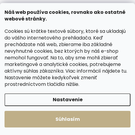
Mustang San Marino
koňakovo hnedá
€143,95
hnedá
€143,95
Náš web používa cookies, rovnako ako ostatné
Do košíka
webové stránky.
Do košíka
Cookies sú krátke textové súbory, ktoré sa ukladajú
do vášho internetového prehliadača. Keď
prechádzate náš web, zbierame iba základné
Načítať 31 ďalších
nevyhnutné cookies, bez ktorých by náš e-shop
nemohol fungovať. Na to, aby sme mohli zbierať
marketingové a analytické cookies, potrebujeme
1
2
O
S
aktívny súhlas zákazníka. Viac informácií nájdete
tu
.
v
t
91
položiek celkom
Nastavenie môžete kedykoľvek zmeniť
l
r
Hore
á
prostredníctvom tlačidla nižšie.
á
d
n
a
k
Nastavenie
c
o
i
e
v
p
Súhlasím
a
r
n
v
RÝCHLA EXPEDÍCIA
ČESKÉ KOŽENÉ VÝROBKY
i