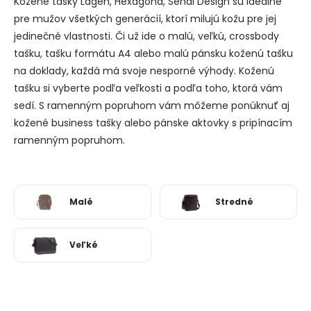
Kožené tašky Lagen, Hexagona, Sendi Design sú ideálne
pre mužov všetkých generácií, ktorí milujú kožu pre jej
jedinečné vlastnosti. Či už ide o malú, veľkú, crossbody
tašku, tašku formátu A4 alebo malú pánsku koženú tašku
na doklady, každá má svoje nesporné výhody. Koženú
tašku si vyberte podľa veľkosti a podľa toho, ktorá vám
sedí. S ramenným popruhom vám môžeme ponúknuť aj
kožené business tašky alebo pánske aktovky s pripínacím
ramenným popruhom.
Malé
Stredné
Veľké