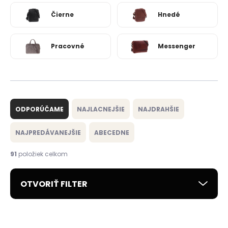
Čierne
Hnedé
Pracovné
Messenger
R
a
ODPORÚČAME
NAJLACNEJŠIE
NAJDRAHŠIE
d
e
NAJPREDÁVANEJŠIE
ABECEDNE
n
i
91
položiek celkom
e
p
OTVORIŤ FILTER
r
o
d
V
u
ý