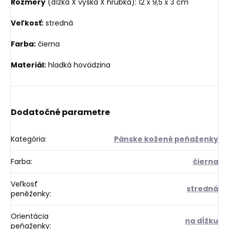
Rozmery
(dĺžka X výška X hrúbka): 12 x 9,5 x 3 cm
Veľkosť:
stredná
Farba:
čierna
Materiál:
hladká hovädzina
Dodatočné parametre
Kategória
:
Pánske kožené peňaženky
Farba
:
čierna
Veľkosť
stredná
peněženky
:
Orientácia
na dĺžku
peňaženky
: