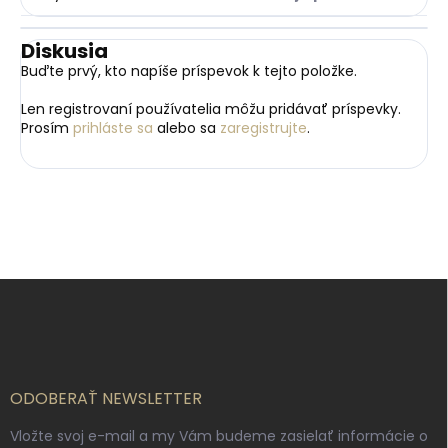
Diskusia
Buďte prvý, kto napíše príspevok k tejto položke.
Len registrovaní používatelia môžu pridávať príspevky.
Prosím
prihláste sa
alebo sa
zaregistrujte
.
Z
á
p
ä
t
i
ODOBERAŤ NEWSLETTER
e
Vložte svoj e-mail a my Vám budeme zasielať informácie o