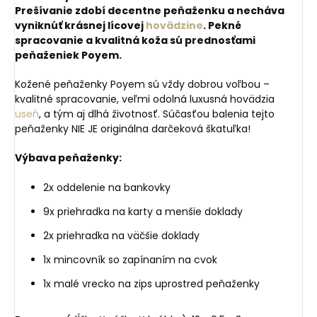
Prešívanie zdobí decentne peňaženku a necháva
vyniknúť krásnej lícovej
hovädzine
. Pekné
spracovanie a kvalitná koža sú prednosťami
peňaženiek Poyem.
Kožené peňaženky Poyem sú vždy dobrou voľbou –
kvalitné spracovanie, veľmi odolná luxusná hovädzia
useň
, a tým aj dlhá životnosť. Súčasťou balenia tejto
peňaženky NIE JE originálna darčeková škatuľka!
Výbava peňaženky:
2x oddelenie na bankovky
9x priehradka na karty a menšie doklady
2x priehradka na väčšie doklady
1x mincovník so zapínaním na cvok
1x malé vrecko na zips uprostred peňaženky