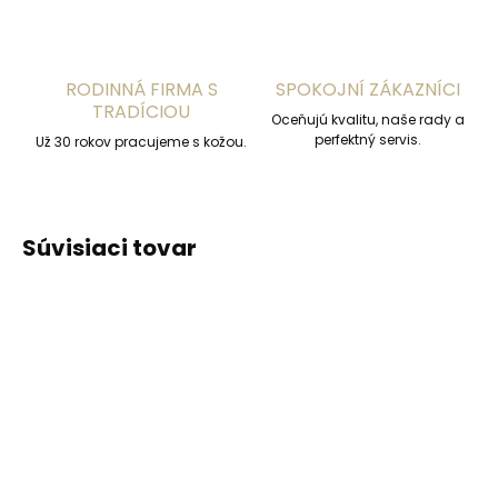
RODINNÁ FIRMA S
SPOKOJNÍ ZÁKAZNÍCI
TRADÍCIOU
Oceňujú kvalitu, naše rady a
perfektný servis.
Už 30 rokov pracujeme s kožou.
Súvisiaci tovar
ODPORÚČAME
ODPORÚČAME
Vyrobíme do 20 dní
Vyrobíme do 20 dní
(>2 ks)
(>2 ks)