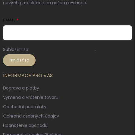
nových produktoch na našom e-shope.
EMAIL
Súhlasím so
spracovaním osobných údajov
.
Prihlásiť sa
INFORMACE PRO VÁS
Doprava a platby
Výmena a vrátenie tovaru
Obchodní podmínky
Ochrana osobných údajov
Hodnotenie obchodu
Kamenná prodejna Přeštice