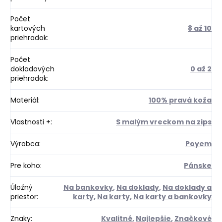
Počet
kartových
8 až 10
priehradok
:
Počet
dokladových
0 až 2
priehradok
:
Materiál
:
100% pravá koža
Vlastnosti +
:
S malým vreckom na zips
Výrobca
:
Poyem
Pre koho
:
Pánske
Úložný
Na bankovky
,
Na doklady
,
Na doklady a
priestor
:
karty
,
Na karty
,
Na karty a bankovky
Znaky
:
Kvalitné
,
Najlepšie
,
Značkové