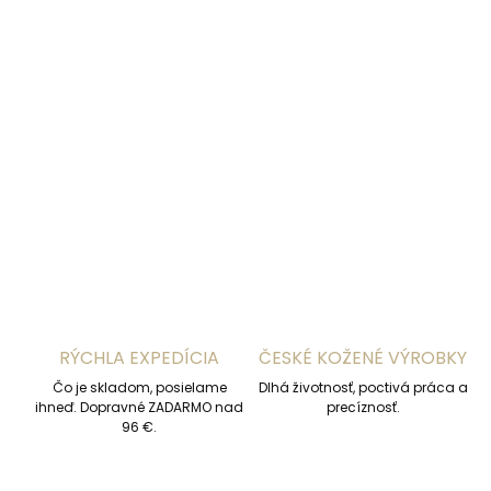
DETAILNÉ INFORMÁCIE
OPÝTAŤ SA
STRÁŽIŤ
RÝCHLA EXPEDÍCIA
ČESKÉ KOŽENÉ VÝROBKY
Čo je skladom, posielame
Dlhá životnosť, poctivá práca a
ihneď. Dopravné ZADARMO nad
precíznosť.
96 €.