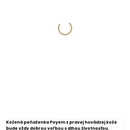
Gravírovanie
Gravírovanie textu na
monogramu na
peňaženku
peňaženku
€13,57
€11,10
Do košíka
Do košíka
Kožená peňaženka Poyem z pravej hovädzej kože
bude vždy dobrou voľbou s dlhou životnosťou.