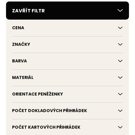
r
ZAVŘÍT FILTR
o
d
u
CENA
k
t
ů
ZNAČKY
BARVA
MATERIÁL
ORIENTACE PENĚŽENKY
POČET DOKLADOVÝCH PŘIHRÁDEK
POČET KARTOVÝCH PŘIHRÁDEK