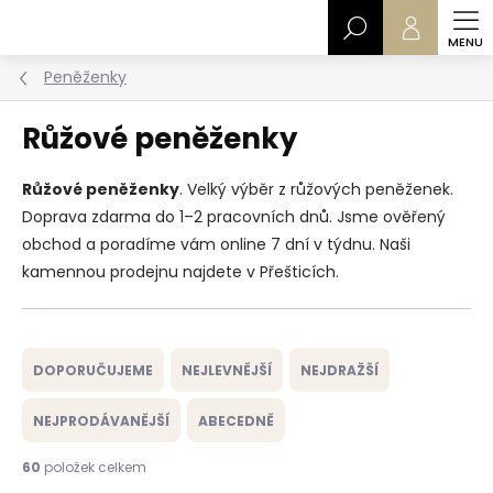
Přejít
Hledat
na
obsah
Peněženky
Růžové peněženky
Růžové peněženky
. Velký výběr z růžových peněženek.
Doprava zdarma do 1–2 pracovních dnů. Jsme ověřený
obchod a poradíme vám online 7 dní v týdnu. Naši
kamennou prodejnu najdete v Přešticích.
Ř
a
DOPORUČUJEME
NEJLEVNĚJŠÍ
NEJDRAŽŠÍ
z
e
NEJPRODÁVANĚJŠÍ
ABECEDNĚ
n
í
60
položek celkem
p