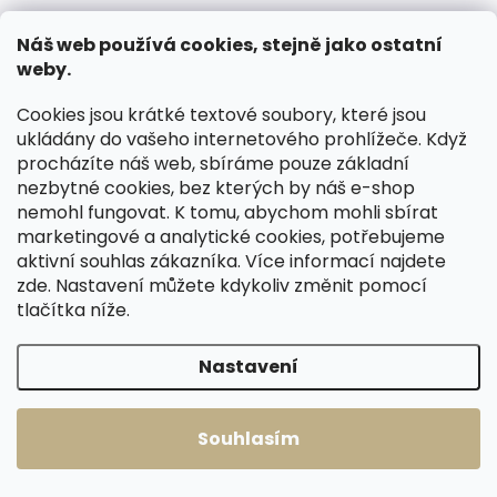
Velká dámská
Velká dámská
kožená peněženka
kožená peněženka
Náš web používá cookies, stejně jako ostatní
na výšku se
na zip Segali 7622
weby.
zapínáním Segali
světle růžová 2.
1 199 Kč
799 Kč
Cookies jsou krátké textové soubory, které jsou
7617 Magenta
JAKOST drobná
ukládány do vašeho internetového prohlížeče. Když
růžová
vada
Do košíku
Do košíku
procházíte náš web, sbíráme pouze základní
nezbytné cookies, bez kterých by náš e-shop
nemohl fungovat. K tomu, abychom mohli sbírat
60
položek celkem
O
marketingové a analytické cookies, potřebujeme
v
aktivní souhlas zákazníka. Více informací najdete
l
zde
. Nastavení můžete kdykoliv změnit pomocí
á
tlačítka níže.
d
a
c
Nastavení
í
RYCHLÁ EXPEDICE
ČESKÉ KOŽENÉ VÝROBKY
p
r
Co je skladem, posíláme ihned.
Dlouhá životnost, poctivá práce
v
Souhlasím
Dopravné ZDARMA nad 2500 Kč.
a preciznost.
k
y