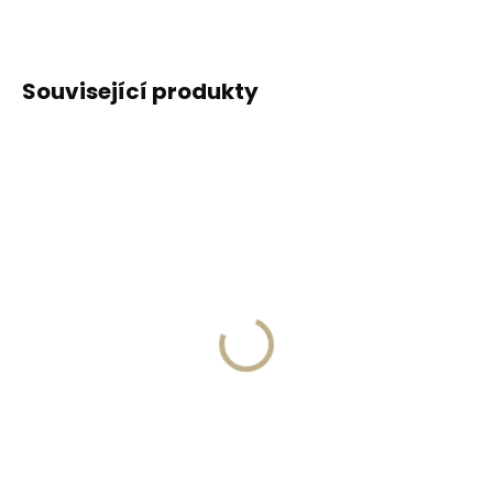
Související produkty
Skladem, odesíláme ihned
(1 ks)
Skladem, odesíláme ihned
(>2 ks)
Kožená klíčenka
Collonil Carbon Lab
Orbitkey 2.0 Saffiano
Starter Kit sada pro
Olive - olivově zelená
péči o tenisky
999 Kč
425 Kč
Do košíku
Do košíku