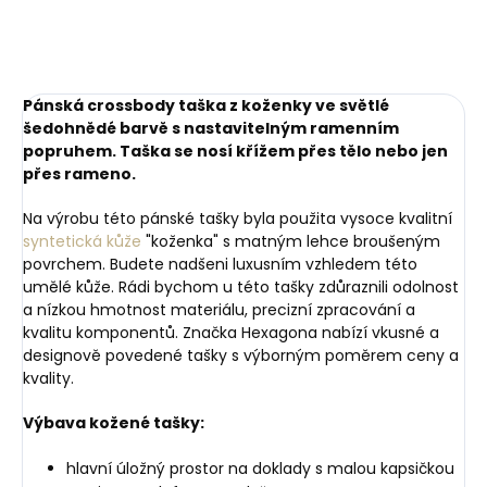
Pánská crossbody taška z koženky ve světlé
šedohnědé barvě s nastavitelným ramenním
popruhem. Taška se nosí křížem přes tělo nebo jen
přes rameno.
Na výrobu této pánské tašky byla použita vysoce kvalitní
syntetická kůže
"koženka" s matným lehce broušeným
povrchem. Budete nadšeni luxusním vzhledem této
umělé kůže. Rádi bychom u této tašky zdůraznili odolnost
a nízkou hmotnost materiálu, precizní zpracování a
kvalitu komponentů. Značka Hexagona nabízí vkusné a
designově povedené tašky s výborným poměrem ceny a
kvality.
Výbava kožené tašky:
hlavní úložný prostor na doklady s malou kapsičkou