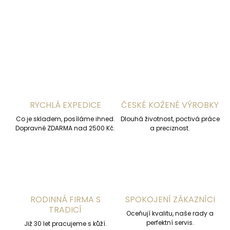
DETAILNÍ INFORMACE
ZEPTAT SE
HLÍDAT
RYCHLÁ EXPEDICE
ČESKÉ KOŽENÉ VÝROBKY
Co je skladem, posíláme ihned.
Dlouhá životnost, poctivá práce
Dopravné ZDARMA nad 2500 Kč.
a preciznost.
RODINNÁ FIRMA S
SPOKOJENÍ ZÁKAZNÍCI
TRADICÍ
Oceňují kvalitu, naše rady a
perfektní servis.
Již 30 let pracujeme s kůží.