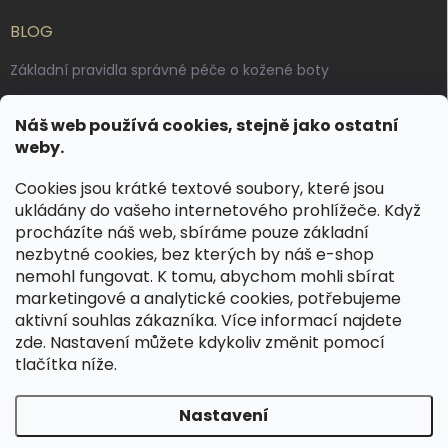
BLOG
Základní pravidla správné péče o kožené boty
Jak pečovat o voskované, anilinové a olejované usně
Náš web používá cookies, stejně jako ostatní
Výroba českých kožených opasků: vůně pravé kůže, dotek
weby.
řemesla
Cookies jsou krátké textové soubory, které jsou
ukládány do vašeho internetového prohlížeče. Když
KONTAKT
procházíte náš web, sbíráme pouze základní
nezbytné cookies, bez kterých by náš e-shop
dotazy
@
spongr.cz
nemohl fungovat. K tomu, abychom mohli sbírat
marketingové a analytické cookies, potřebujeme
+420 776 663 962
aktivní souhlas zákazníka. Více informací najdete
https://www.facebook.com/spongr.cz
zde
. Nastavení můžete kdykoliv změnit pomocí
tlačítka níže.
spongr.cz
Nastavení