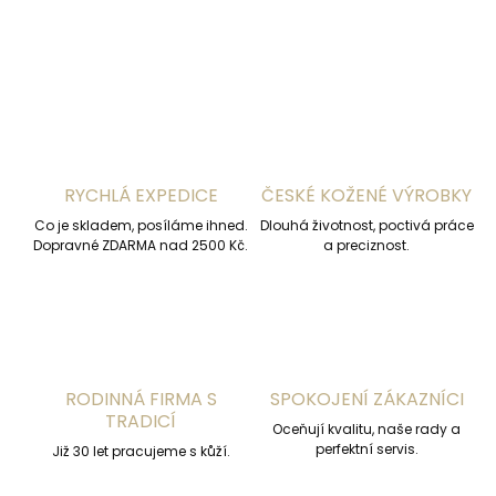
ZEPTAT SE
HLÍDAT
RYCHLÁ EXPEDICE
ČESKÉ KOŽENÉ VÝROBKY
Co je skladem, posíláme ihned.
Dlouhá životnost, poctivá práce
Dopravné ZDARMA nad 2500 Kč.
a preciznost.
RODINNÁ FIRMA S
SPOKOJENÍ ZÁKAZNÍCI
TRADICÍ
Oceňují kvalitu, naše rady a
perfektní servis.
Již 30 let pracujeme s kůží.