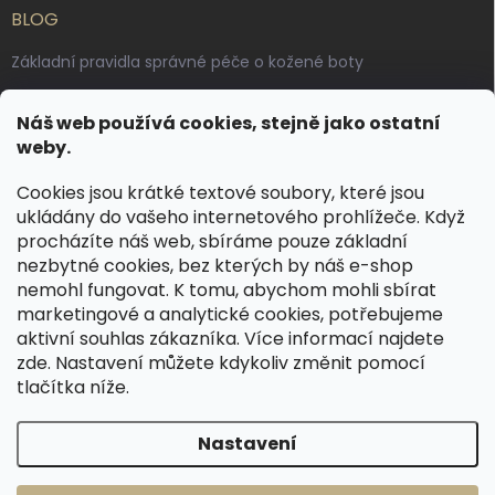
BLOG
Základní pravidla správné péče o kožené boty
Jak pečovat o voskované, anilinové a olejované usně
Náš web používá cookies, stejně jako ostatní
Výroba českých kožených opasků: vůně pravé kůže, dotek
weby.
řemesla
Cookies jsou krátké textové soubory, které jsou
ukládány do vašeho internetového prohlížeče. Když
KONTAKT
procházíte náš web, sbíráme pouze základní
nezbytné cookies, bez kterých by náš e-shop
dotazy
@
spongr.cz
nemohl fungovat. K tomu, abychom mohli sbírat
marketingové a analytické cookies, potřebujeme
+420 776 663 962
aktivní souhlas zákazníka. Více informací najdete
https://www.facebook.com/spongr.cz
zde
. Nastavení můžete kdykoliv změnit pomocí
tlačítka níže.
spongr.cz
Nastavení