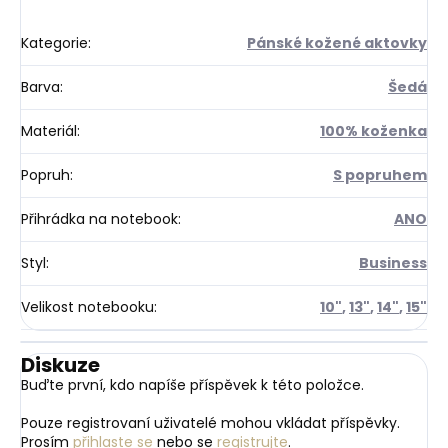
Kategorie
:
Pánské kožené aktovky
Barva
:
Šedá
Materiál
:
100% koženka
Popruh
:
S popruhem
Přihrádka na notebook
:
ANO
Styl
:
Business
Velikost notebooku
:
10"
,
13"
,
14"
,
15"
Diskuze
Buďte první, kdo napíše příspěvek k této položce.
Pouze registrovaní uživatelé mohou vkládat příspěvky.
Prosím
přihlaste se
nebo se
registrujte
.