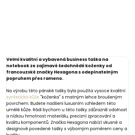
80 cm
85 cm
90 cm
95 cm
100 cm
105 cm
110 cm
115 cm
120 cm
Velmi kvalitní a vybavená business taška na
notebook ze zajímavé šedohnědé koženky
od
francouzské značky Hexagona s odepínatelným
popruhem přes rameno.
Na výrobu této pánské tašky byla použita vysoce kvalitní
syntetická kůže
"koženka" s matným lehce broušeným
povrchem. Budete nadšeni luxusním vzhledem této
umělé kůže. Rádi bychom u této tašky zdůraznili odolnost
a nízkou hmotnost materiálu, precizní zpracování a
kvalitu komponentů. Značka Hexagona nabízí vkusné a
designově povedené tašky s výborným poměrem ceny a
kvality.