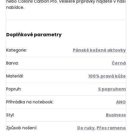
nebo Collonil Carbon Pro. Veškeré přípravky najdete v naší
nabídce.
Doplňkové parametry
Kategorie
:
Pánské kožené aktovky
Barva
:
Černá
Materiál
:
100% pravá kůže
Popruh
:
S popruhem
Přihrádka na notebook
:
ANO
Styl
:
Business
Způsob nošení
:
Do ruky
,
Přes rameno