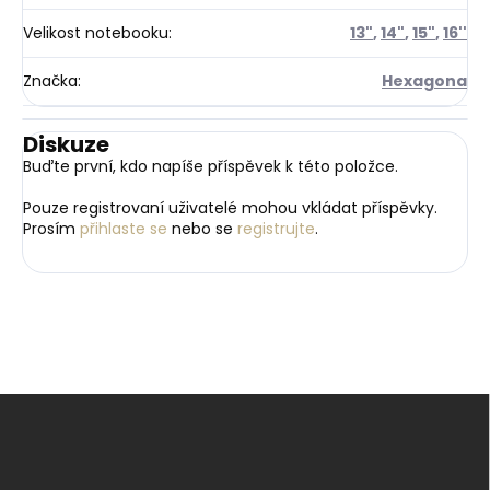
Velikost notebooku
:
13"
,
14"
,
15"
,
16''
Značka
:
Hexagona
Diskuze
Buďte první, kdo napíše příspěvek k této položce.
Pouze registrovaní uživatelé mohou vkládat příspěvky.
Prosím
přihlaste se
nebo se
registrujte
.
Z
á
p
a