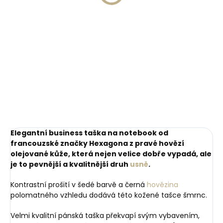
lanolinem a včelím
010-93 hnědý
749 Kč
voskem
449 Kč
Detail
Do košíku
80 cm
85 cm
90 cm
95 cm
100 cm
105 cm
110 cm
115 cm
120 cm
Elegantní business taška na notebook od
francouzské značky Hexagona z pravé hovězí
olejované kůže, která nejen velice dobře vypadá, ale
je to pevnější a kvalitnější druh
usně
.
Kontrastní prošití v šedé barvě a černá
hovězina
polomatného vzhledu dodává této kožené tašce šmrnc.
Velmi kvalitní pánská taška překvapí svým vybavením,