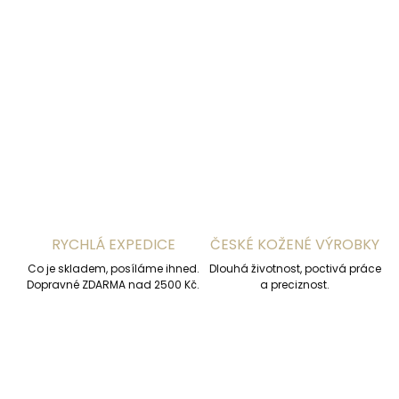
−
+
Přidat do košíku
DETAILNÍ INFORMACE
ZEPTAT SE
HLÍDAT
RYCHLÁ EXPEDICE
ČESKÉ KOŽENÉ VÝROBKY
Co je skladem, posíláme ihned.
Dlouhá životnost, poctivá práce
Dopravné ZDARMA nad 2500 Kč.
a preciznost.