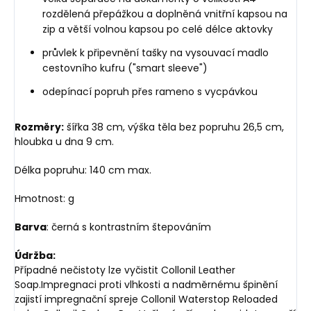
rozdělená přepážkou a doplněná vnitřní kapsou na
zip a větší volnou kapsou po celé délce aktovky
průvlek k připevnění tašky na vysouvací madlo
cestovního kufru ("smart sleeve")
odepínací popruh přes rameno s vycpávkou
Rozměry:
šířka 38 cm, výška těla bez popruhu 26,5 cm,
hloubka u dna 9 cm.
Délka popruhu: 140 cm max.
Hmotnost: g
Barva
: černá s kontrastním štepováním
Údržba:
Případné nečistoty lze vyčistit Collonil Leather
Soap.Impregnaci proti vlhkosti a nadměrnému špinění
zajistí impregnační spreje Collonil Waterstop Reloaded