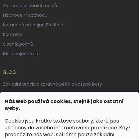
Ochrana osobních údajů
Hodnocení obchodu
Kamenná prodejna Přeštice
Kontakty
Slovník pojmů
Moje objednávka
BLOG
Základní pravidla správné péče o kožené boty
Jak pečovat o voskované, anilinové a olejované usně
Náš web používá cookies, stejně jako ostatní
Výroba českých kožených opasků: vůně pravé kůže, dotek
weby.
řemesla
Cookies jsou krátké textové soubory, které jsou
ukládány do vašeho internetového prohlížeče. Když
KONTAKT
procházíte náš web, sbíráme pouze základní