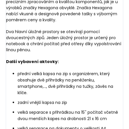
precizním zpracováním a kvalitou komponentů, jak je u
výrobků značky Hexagona obvyklé. Značka Hexagona
nabízí vkusné a designově povedené tašky s výborným
poměrem ceny a kvality.
Dva hlavní úložné prostory se otevírají pomocí
dvoucestných zipů. Jeden úložný prostor je určený pro
notebook a chrání počítač před otřesy díky vypolstrování
línou pěnou.
Další vybavení aktovky:
přední velká kapsa na zip s organizérem, který
obsahuje dvě přihrádky na peněženku,
smartphone,..., dvě přihrádky na tužky, závěs na
klíče.
zadní vnější kapsa na zip
velká separace s přihrádkou na 15'' počítač včetně
dvou menších kapes na drobnosti 21 x 16 cm
velká separace na dokumenty o velikosti A4