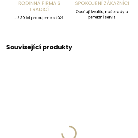
RODINNÁ FIRMA S
SPOKOJENÍ ZÁKAZNÍCI
TRADICÍ
Oceňují kvalitu, naše rady a
perfektní servis.
Již 30 let pracujeme s kůží.
Související produkty
DOPORUČUJEME
ČESKÁ VÝROBA
Skladem, odesíláme ihned
(>2 ks)
Skladem, odesíláme ihned
(>2 ks)
Široký pánský kožený
Lederbalsam Jaroslav
opasek z masivní
Marcel 300 ml s
hověziny Black Hand