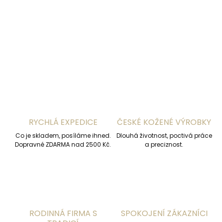
DETAILNÍ INFORMACE
ZEPTAT SE
HLÍDAT
RYCHLÁ EXPEDICE
ČESKÉ KOŽENÉ VÝROBKY
Co je skladem, posíláme ihned.
Dlouhá životnost, poctivá práce
Dopravné ZDARMA nad 2500 Kč.
a preciznost.
RODINNÁ FIRMA S
SPOKOJENÍ ZÁKAZNÍCI