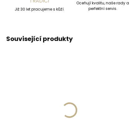
TRADICÍ
Oceňují kvalitu, naše rady a
perfektní servis.
Již 30 let pracujeme s kůží.
Související produkty
Skladem, odesíláme ihned
(>2 ks)
Skladem, odesíláme ihned
(>2 ks)
Collonil 1909 Wax Polish
Collonil 1909 Wax Polish
75 ml ČERNÝ luxusní
75 ml BEZBARVÝ
vosk na kůži
luxusní vosk na kůži
225 Kč