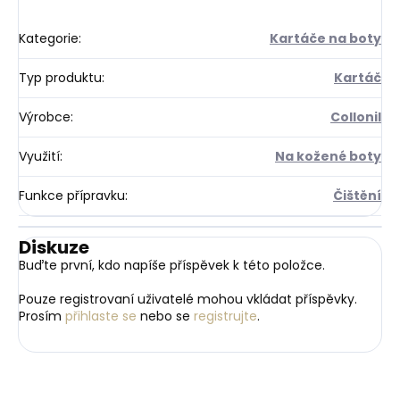
Kategorie
:
Kartáče na boty
Typ produktu
:
Kartáč
Výrobce
:
Collonil
Využití
:
Na kožené boty
Funkce přípravku
:
Čištění
Diskuze
Buďte první, kdo napíše příspěvek k této položce.
Pouze registrovaní uživatelé mohou vkládat příspěvky.
Prosím
přihlaste se
nebo se
registrujte
.