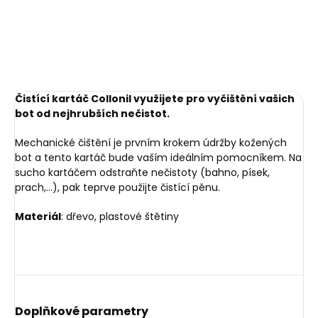
225 Kč
Do košíku
Do košíku
Čistící kartáč Collonil využijete pro vyčištění vašich
bot od nejhrubších nečistot.
Mechanické čištění je prvním krokem údržby kožených
bot a tento kartáč bude vaším ideálním pomocníkem. Na
sucho kartáčem odstraňte nečistoty (bahno, písek,
prach,...), pak teprve použijte čistící pěnu.
Materiál
: dřevo, plastové štětiny
Doplňkové parametry