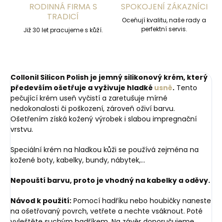
RODINNÁ FIRMA S
SPOKOJENÍ ZÁKAZNÍCI
TRADICÍ
Oceňují kvalitu, naše rady a
perfektní servis.
Již 30 let pracujeme s kůží.
Collonil Silicon Polish je jemný silikonový krém, který
především ošetřuje a vyživuje hladké
usně
.
Tento
pečující krém useň vyčistí a zaretušuje mírné
nedokonalosti či poškození, zároveň oživí barvu.
Ošetřením získá kožený výrobek i slabou impregnační
vrstvu.
Speciální krém na hladkou kůži se používá zejména na
kožené boty, kabelky, bundy, nábytek,...
Nepouští barvu, proto je vhodný na kabelky a oděvy.
Návod k použití:
Pomocí hadříku nebo houbičky naneste
na ošetřovaný povrch, vetřete a nechte vsáknout. Poté
vyleštěte suchým hadříkem. Na závěr doporučujeme