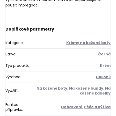
použít impregnaci.
Doplňkové parametry
Kategorie
:
Krémy na kožené boty
Barva
:
Černá
Typ produktu
:
Krém
Výrobce
:
Collonil
Na kožené boty
,
Na kožené bundy
,
Na
Využití
:
kožené kabelky
Funkce
Dobarvení
,
Péče a výživa
přípravku
: