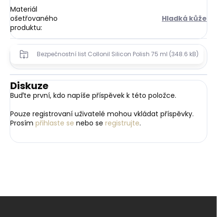
Materiál
ošetřovaného
Hladká kůže
produktu
:
Bezpečnostní list Collonil Silicon Polish 75 ml (348.6 kB)
Diskuze
Buďte první, kdo napíše příspěvek k této položce.
Pouze registrovaní uživatelé mohou vkládat příspěvky.
Prosím
přihlaste se
nebo se
registrujte
.
Z
á