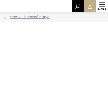
Přejít
Hledat
na
obsah
Krémy - barevné a krycí
NEJPRODÁVANĚJŠÍ
Podrobnosti hodnocení
7 hodnocení