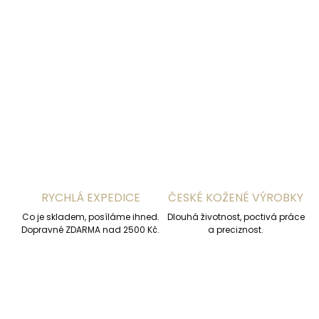
−
+
Přidat do košíku
DETAILNÍ INFORMACE
ZEPTAT SE
HLÍDAT
RYCHLÁ EXPEDICE
ČESKÉ KOŽENÉ VÝROBKY
Co je skladem, posíláme ihned.
Dlouhá životnost, poctivá práce
Dopravné ZDARMA nad 2500 Kč.
a preciznost.