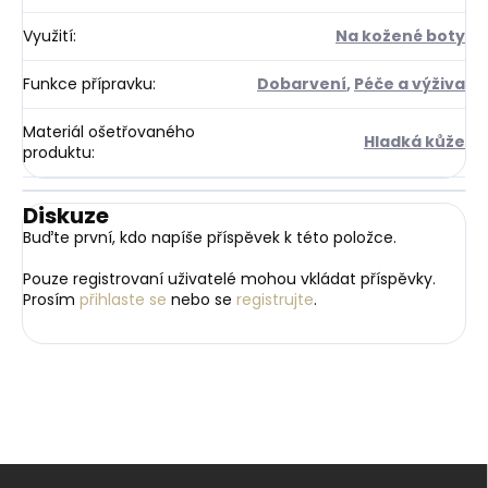
Využití
:
Na kožené boty
Funkce přípravku
:
Dobarvení
,
Péče a výživa
Materiál ošetřovaného
Hladká kůže
produktu
:
Diskuze
Buďte první, kdo napíše příspěvek k této položce.
Pouze registrovaní uživatelé mohou vkládat příspěvky.
Prosím
přihlaste se
nebo se
registrujte
.
Z