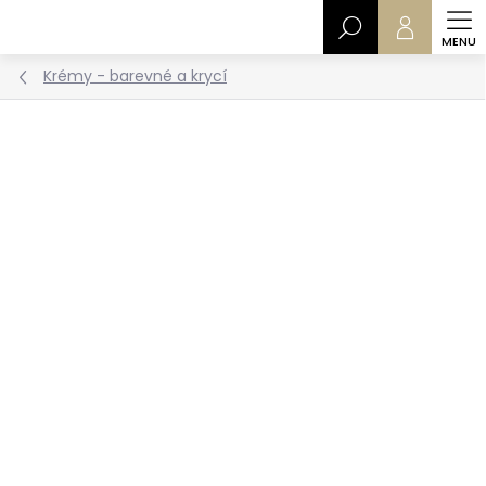
Přejít
Hledat
na
obsah
Krémy - barevné a krycí
Podrobnosti hodnocení
Neohodnoceno