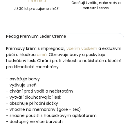
TRADICÍ
Oceňují kvalitu, naše rady a
perfektní servis.
Již 30 let pracujeme s kůží.
Pedag Premium Leder Creme
Prémiový krém s impregnací,
včelím voskem
a exkluzivní
péčí o hladkou
useň
. Obnovuje barvy a poskytuje
hedvábný lesk. Chrání proti vlhkosti a nečistotám. Ideální
pro klimatické membrány.
- osvěžuje barvy
- vyživuje useň
- chrání proti vodě a nečistotám
- vytváří dlouhotrvající lesk
- obsahuje přírodní složky
- vhodné na membrány (gore - tex)
- snadné použití s houbičkovým aplikátorem
- dostupný ve více barvách