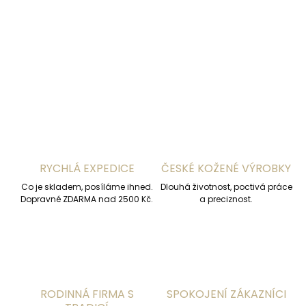
DETAILNÍ INFORMACE
ZEPTAT SE
HLÍDAT
RYCHLÁ EXPEDICE
ČESKÉ KOŽENÉ VÝROBKY
Co je skladem, posíláme ihned.
Dlouhá životnost, poctivá práce
Dopravné ZDARMA nad 2500 Kč.
a preciznost.
RODINNÁ FIRMA S
SPOKOJENÍ ZÁKAZNÍCI