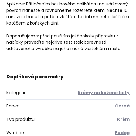
Aplikace: Přitlačením houbového aplikátoru na udržovaný
povrch naneste a rovnoměrně rozetřete krém. Nechte 10
min. zaschnout a poté rozleštěte hadříkem nebo leštícím
katáčem z koňských žíní.
Doporučujeme: před použitím jakéhokoliv přípravku z
nabídky proveďte nejdříve test stálobarevnosti
udržovaného výrobku na jeho méně viditelném místě.
Doplňkové parametry
Kategorie
:
Krémy na kožené boty
Barva
:
Černá
Typ produktu
:
Krém
Výrobce
:
Pedag