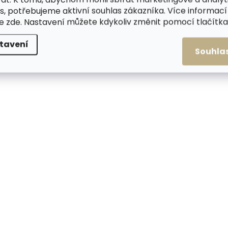
s, potřebujeme aktivní souhlas zákazníka. Více informací
te
zde
. Nastavení můžete kdykoliv změnit pomocí tlačítka 
tavení
Souhla
Skladem, odesílá
Skladem, odesíláme ihned
(>2 ks)
Kožešinové pončo 
Kožešinová šála z králíka
králíka Eva přírodn
S53 šedá
+ výstřih lemovaný
mývalovcem
1 290 Kč
1 690 Kč
Do košíku
Detail
L - XL