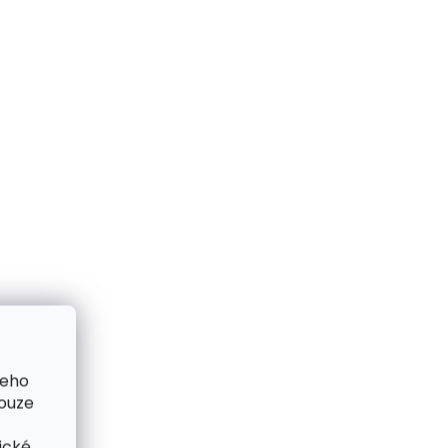
me ihned
Skladem, odesíláme ihned
(1 ks)
(>2 ks)
e
Kožešinová
čelenka/nákrčník S69
Black&White činčila
690 Kč
Do košíku
šeho
pouze
ické