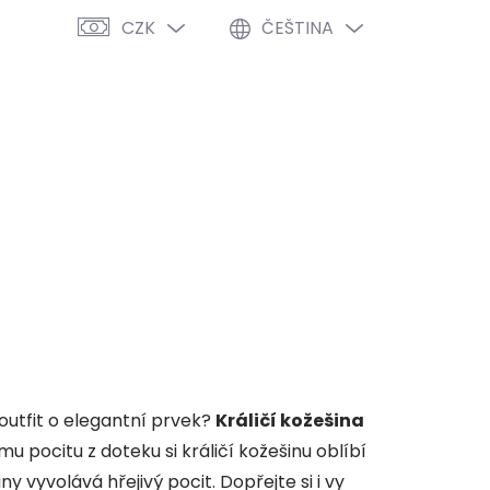
CZK
ČEŠTINA
PRÁZDNÝ KOŠÍK
NÁKUPNÍ
KOŠÍK
VÝPRODEJ %
O NÁS
BLOG
outfit o elegantní prvek?
Králičí kožešina
pocitu z doteku si králičí kožešinu oblíbí
 vyvolává hřejivý pocit. Dopřejte si i vy