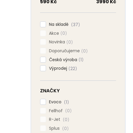
n
590
Kč
3990
Kč
n
í
p
Na skladě
37
a
Akce
n
0
e
Novinka
0
l
Doporučujeme
0
Česká výroba
1
Výprodej
22
ZNAČKY
Evoco
1
Fellhof
0
R-Jet
0
Splus
0