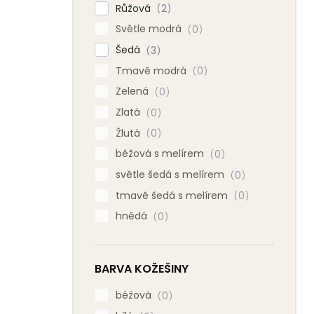
Růžová
2
Světle modrá
0
Šedá
3
Tmavě modrá
0
Zelená
0
Zlatá
0
Žlutá
0
béžová s melírem
0
světle šedá s melírem
0
tmavě šedá s melírem
0
hnědá
0
BARVA KOŽEŠINY
béžová
0