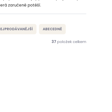
která zaručeně potěší.
EJPRODÁVANĚJŠÍ
ABECEDNĚ
37
položek celkem
VÝPRODEJ
ZDARMA