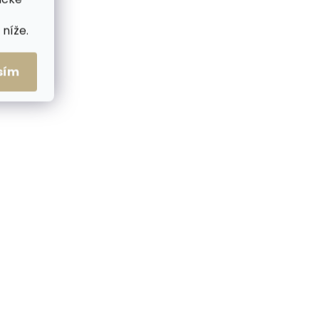
níže.
sím
me ihned
Skladem, odesíláme ihned
(>2 ks)
(1 ks)
z
Kožešinová šála z králíka
í hnědá
S45 červená s melírem -
délka 145 cm
1 690 Kč
Do košíku