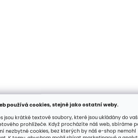
Skladem, odesíláme ihned
Skladem, odesílá
(>2 ks)
Kožešinové klapky na uši
Kožešinové rukavic
KU01 Black&White činčila
palčáky na šňůrce
1 290 Kč
Black&White
1 890 Kč
Do košíku
eb používá cookies, stejně jako ostatní weby.
Do košíku
s jsou krátké textové soubory, které jsou ukládány do va
etového prohlížeče. Když procházíte náš web, sbíráme 
VÝPRODEJ
VÝPRODEJ
ní nezbytné cookies, bez kterých by náš e-shop nemohl
at. K tomu, abychom mohli sbírat marketingové a analyt