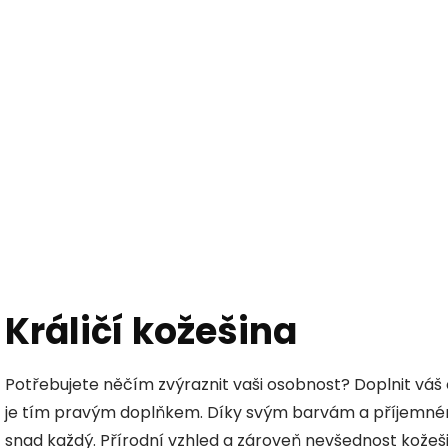
Hledat
KOŽEŠINY DO INTERIÉRU
PŘÍPRAVKY NA KŮŽI
Králičí kožešina
Potřebujete něčím zvýraznit vaši osobnost? Doplnit váš 
je tím pravým doplňkem. Díky svým barvám a příjemnému 
snad každý. Přírodní vzhled a zároveň nevšednost kožešiny