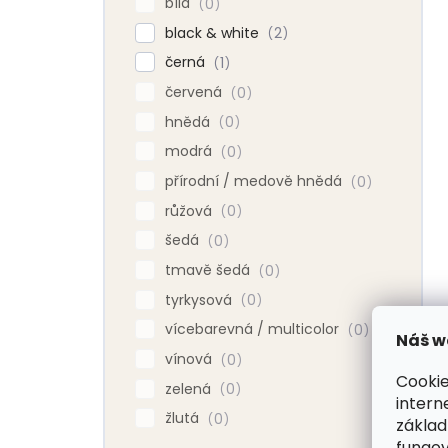
bílá
0
black & white
2
černá
1
červená
0
hnědá
0
modrá
0
přírodní / medově hnědá
0
růžová
0
šedá
0
tmavě šedá
0
tyrkysová
0
vícebarevná / multicolor
0
Náš w
vínová
0
Cookie
zelená
0
intern
žlutá
0
základ
fungov