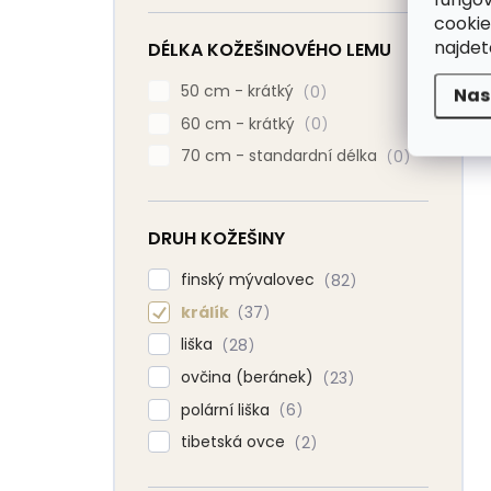
cookie
najde
DÉLKA KOŽEŠINOVÉHO LEMU
50 cm - krátký
0
Nas
60 cm - krátký
0
70 cm - standardní délka
0
DRUH KOŽEŠINY
finský mývalovec
82
králík
37
liška
28
ovčina (beránek)
23
polární liška
6
tibetská ovce
2