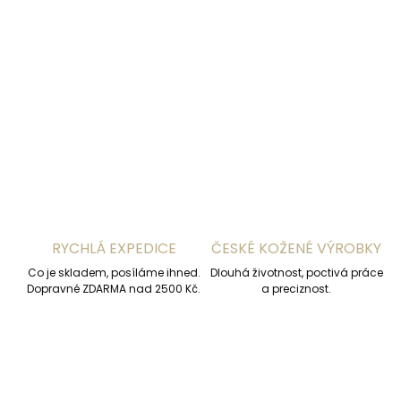
−
+
Přidat do košíku
DETAILNÍ INFORMACE
ZEPTAT SE
HLÍDAT
RYCHLÁ EXPEDICE
ČESKÉ KOŽENÉ VÝROBKY
Co je skladem, posíláme ihned.
Dlouhá životnost, poctivá práce
Dopravné ZDARMA nad 2500 Kč.
a preciznost.