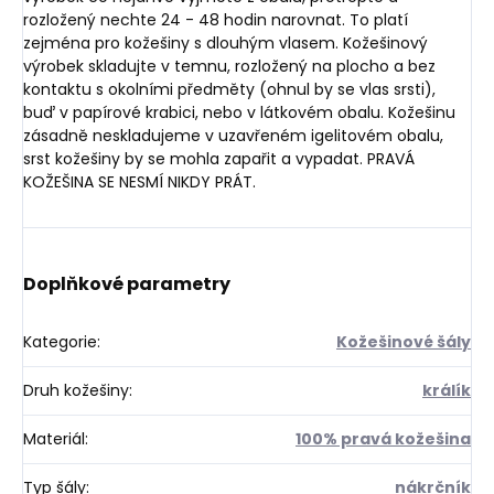
rozložený nechte 24 - 48 hodin narovnat. To platí
zejména pro kožešiny s dlouhým vlasem. Kožešinový
výrobek skladujte v temnu, rozložený na plocho a bez
kontaktu s okolními předměty (ohnul by se vlas srsti),
buď v papírové krabici, nebo v látkovém obalu. Kožešinu
zásadně neskladujeme v uzavřeném igelitovém obalu,
srst kožešiny by se mohla zapařit a vypadat. PRAVÁ
KOŽEŠINA SE NESMÍ NIKDY PRÁT.
Doplňkové parametry
Kategorie
:
Kožešinové šály
Druh kožešiny
:
králík
Materiál
:
100% pravá kožešina
Typ šály
:
nákrčník