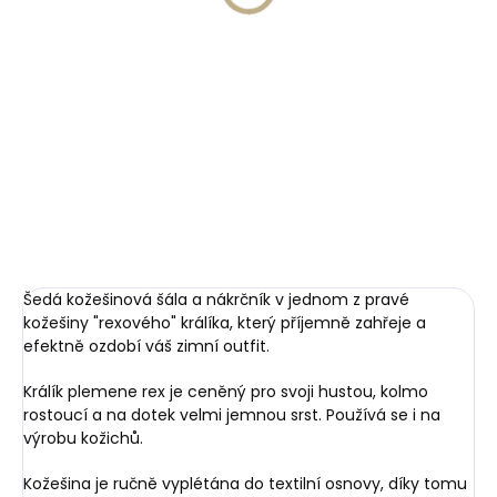
houbičkou 125 ml citrus
999 Kč
218 Kč
Do košíku
Do košíku
Šedá kožešinová šála a nákrčník v jednom z pravé
kožešiny "rexového" králíka, který příjemně zahřeje a
efektně ozdobí váš zimní outfit.
Králík plemene rex je ceněný pro svoji hustou, kolmo
rostoucí a na dotek velmi jemnou srst. Používá se i na
výrobu kožichů.
Kožešina je ručně vyplétána do textilní osnovy, díky tomu