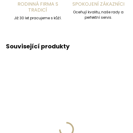
RODINNÁ FIRMA S
SPOKOJENÍ ZÁKAZNÍCI
TRADICÍ
Oceňují kvalitu, naše rady a
perfektní servis.
Již 30 let pracujeme s kůží.
Související produkty
Skladem, odesíláme ihned
(2 ks)
Skladem, odesíláme ihned
(>2 ks)
Kožená klíčenka
PEDAG Combi Set
Orbitkey 2.0 Saffiano
čistící pěna s
Liquorice Black - černá