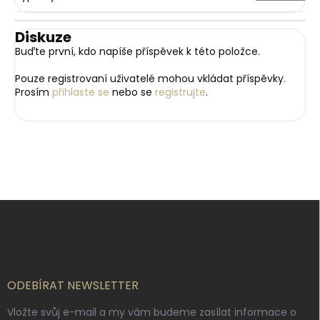
Diskuze
Buďte první, kdo napíše příspěvek k této položce.
Pouze registrovaní uživatelé mohou vkládat příspěvky.
Prosím
přihlaste se
nebo se
registrujte
.
Z
á
p
a
t
í
ODEBÍRAT NEWSLETTER
Vložte svůj e-mail a my vám budeme zasílat informace o