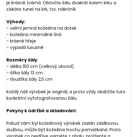
je krásně tvárná. Obtočte šálu dvakrát kolem krku a
získáte tunel na krk, tzv. nákrčník.
Výhody:
- velmi jemná kožešina na dotek
- kožešina minimálně líná
- krásně hřeje
- vypadá luxusně
Rozměry šály
:
- délka 150 cm (celkový obvod)
- šířka šály 13 cm
- tloušťka šály 2,5 cm
Každý náš výrobek je originál, a proto vždy obdržíte tuto
konkrétní vyfotografovanou šálu.
Pokyny k údržbě a skladování:
Pokud Vám byl kožešinový výrobek zaslán zásilkovou
službou, může být kožešina trochu pomačkaná. Proto
výrobek co nejdříve vyjměte z obalu, protřepte a