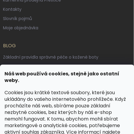
Kontakty
Slovník pojmů
Moje objednávka
BLOG
Základní pravidla správné péče o kožené boty
Jak pečovat o voskované, anilinové a olejované usně
Náš web používá cookies, stejně jako ostatní
Výroba českých kožených opasků: vůně pravé kůže, dotek
weby.
řemesla
Cookies jsou krátké textové soubory, které jsou
ukládány do vašeho internetového prohlížeče. Když
KONTAKT
procházíte náš web, sbíráme pouze základní
nezbytné cookies, bez kterých by náš e-shop
dotazy
@
spongr.cz
nemohl fungovat. K tomu, abychom mohli sbírat
marketingové a analytické cookies, potřebujeme
+420 776 663 962
aktivní souhlas zákazníka. Více informací najdete