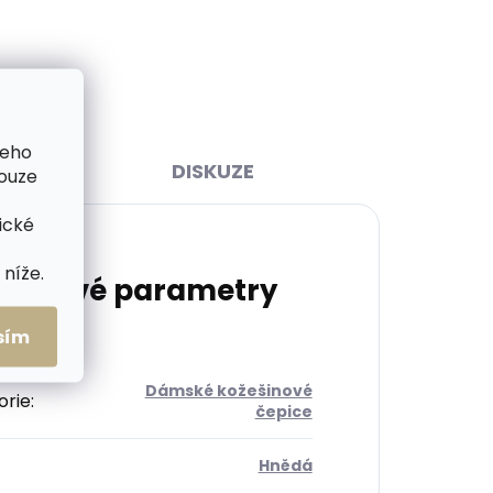
599 Kč
Do košíku
šeho
DISKUZE
pouze
ické
níže.
lňkové parametry
sím
Dámské kožešinové
orie
:
čepice
Hnědá