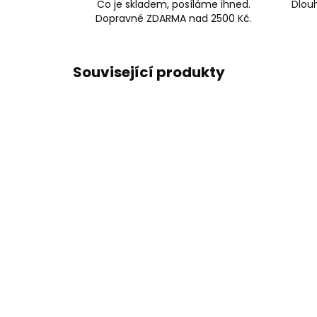
Co je skladem, posíláme ihned.
Dlouh
Dopravné ZDARMA nad 2500 Kč.
Související produkty
DOPOR
Skladem, odesíláme ihned
(2 ks)
Dámská kožená klíčenka
Coll
Orbitkey 2.0 Rose Gold Blush
ml -
- růžová se zlatým kováním