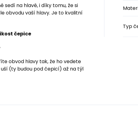
 sedí na hlavě, i díky tomu, že si
Materi
 obvodu vaší hlavy. Je to kvalitní
Typ č
ikost čepice
?
říte obvod hlavy tak, že ho vedete
uší (ty budou pod čepicí) až na týl