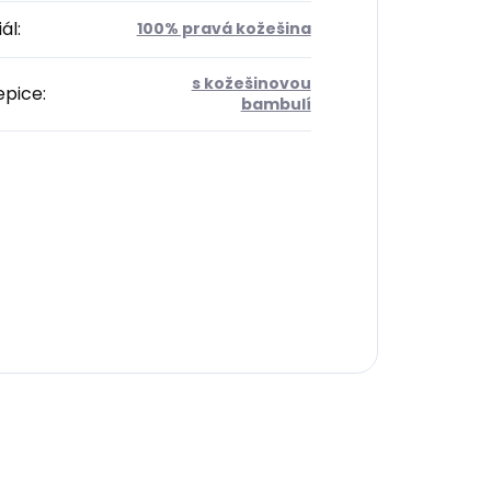
ál
:
100% pravá kožešina
s kožešinovou
epice
:
bambulí