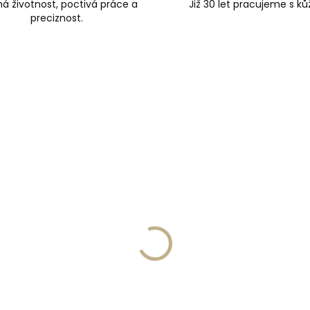
á životnost, poctivá práce a
Již 30 let pracujeme s kůž
preciznost.
UČUJEME
DOPORUČUJEME
Skladem, odesíláme ihned
Skladem, odesíláme 
(>2 ks)
(
onil Organic Cover 200
Lederbalsam Jaroslav
 přírodní impregnace a
Marcel 300 ml s lanolin