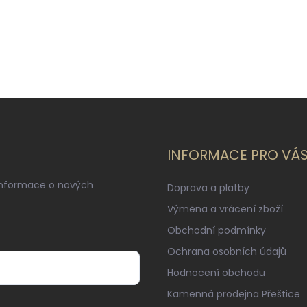
INFORMACE PRO VÁ
informace o nových
Doprava a platby
Výměna a vrácení zboží
Obchodní podmínky
Ochrana osobních údajů
Hodnocení obchodu
Kamenná prodejna Přeštice