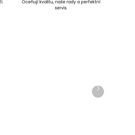
í.
Oceňují kvalitu, naše rady a perfektní
servis.
Další
produkt
Skladem, odesíláme ihned
ihned
(2 ks)
>2 ks)
Klíčenka Orbitkey 2.0 Active
Dusty Pink světle růžová
em a