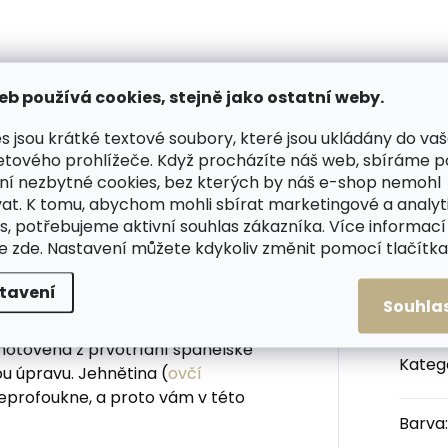
 na kůži
včelím voskem
 Kč
449 Kč
košíku
Do košíku
eb používá cookies, stejně jako ostatní weby.
s jsou krátké textové soubory, které jsou ukládány do va
PODOBNÉ (6)
HODNOCENÍ
etového prohlížeče. Když procházíte náš web, sbíráme 
ní nezbytné cookies, bez kterých by náš e-shop nemohl
at. K tomu, abychom mohli sbírat marketingové a analyt
s, potřebujeme aktivní souhlas zákazníka. Více informací
te
zde
. Nastavení můžete kdykoliv změnit pomocí tlačítka 
čepice vyrobená z pravé beránčí
Dop
ená přírodní kožešinovou
tavení
Souhla
hotovena z prvotřídní španělské
Kateg
 úpravu. Jehnětina (
ovčí
neprofoukne, a proto vám v této
Barva
: