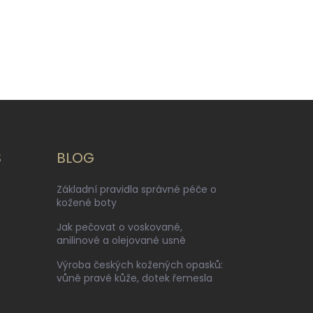
S
BLOG
Základní pravidla správné péče o
kožené boty
Jak pečovat o voskované,
anilinové a olejované usně
Výroba českých kožených opasků:
vůně pravé kůže, dotek řemesla