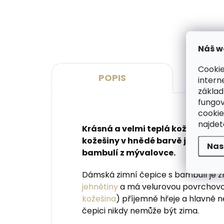
péče
999 Kč
280
Do košíku
Do 
Náš w
Cookie
POPIS
intern
základ
fungov
cookie
najde
Krásná a velmi teplá kožešinová 
kožešiny v hnědé barvě je ozdob
Nas
bambulí z mývalovce.
Dámská zimní čepice s bambulí je z
jehnětiny
a má velurovou povrchovou
kožešina
) příjemně hřeje a hlavně 
čepici nikdy nemůže být zima.