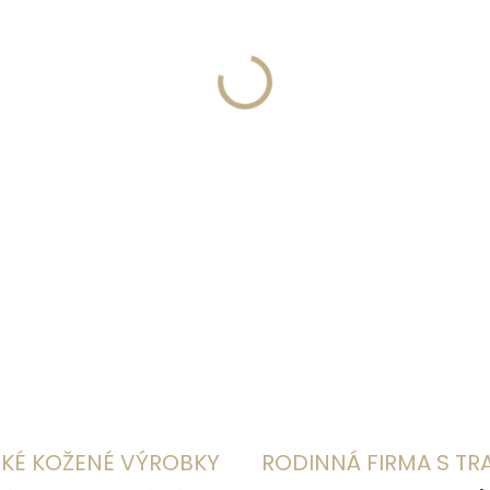
VELIKOST
MŮŽEME DORUČIT DO:
11.8.
−
+
DETAILNÍ INFORMACE
KÉ KOŽENÉ VÝROBKY
RODINNÁ FIRMA S TR