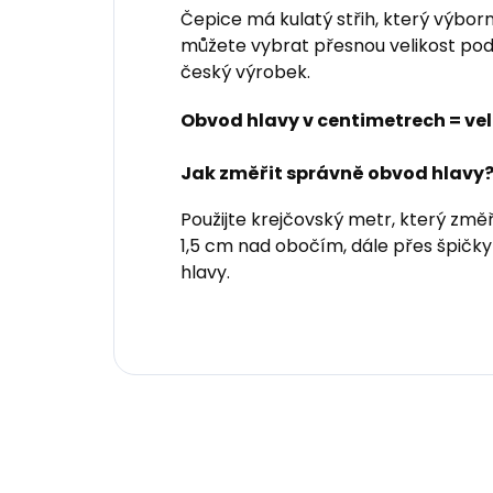
Čepice má kulatý střih, který výborně
můžete vybrat přesnou velikost podle
český výrobek.
Obvod hlavy v centimetrech = vel
Jak změřit správně obvod hlavy
Použijte krejčovský metr, který změ
1,5 cm nad obočím, dále přes špičky 
hlavy.