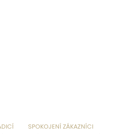
2026
MOŽNOSTI DORUČENÍ
Přidat do košíku
ZEPTAT SE
HLÍDAT
ADICÍ
SPOKOJENÍ ZÁKAZNÍCI