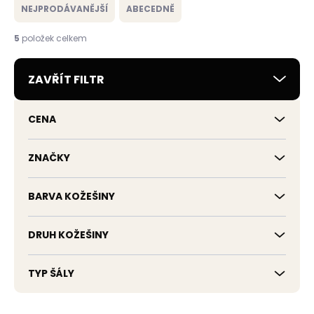
e
NEJPRODÁVANĚJŠÍ
ABECEDNĚ
n
í
5
položek celkem
p
r
ZAVŘÍT FILTR
o
d
u
CENA
k
t
ů
ZNAČKY
BARVA KOŽEŠINY
DRUH KOŽEŠINY
TYP ŠÁLY