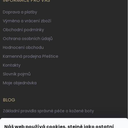
INFORMACE PRO VÁS
Doprava a platby
Výměna a vrácení zboží
Obchodní podmínky
Ochrana osobních údajů
Hodnocení obchodu
Kamenná prodejna Přeštice
Kontakty
Slovník pojmů
Moje objednávka
BLOG
Základní pravidla správné péče o kožené boty
Jak pečovat o voskované, anilinové a olejované usně
Náš web používá cookies, stejně jako ostatní