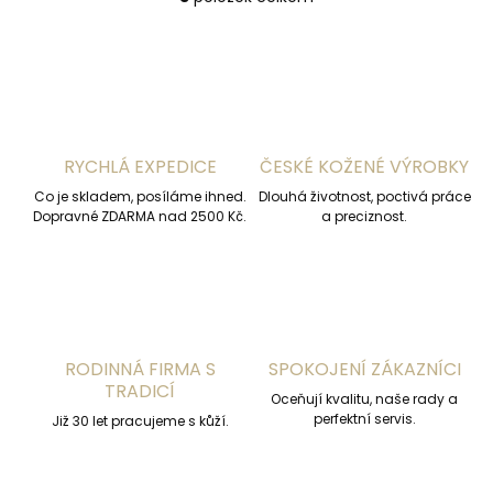
O
v
l
á
d
a
c
í
RYCHLÁ EXPEDICE
ČESKÉ KOŽENÉ VÝROBKY
p
r
Co je skladem, posíláme ihned.
Dlouhá životnost, poctivá práce
v
Dopravné ZDARMA nad 2500 Kč.
a preciznost.
k
y
v
ý
p
i
s
RODINNÁ FIRMA S
SPOKOJENÍ ZÁKAZNÍCI
u
TRADICÍ
Oceňují kvalitu, naše rady a
perfektní servis.
Již 30 let pracujeme s kůží.