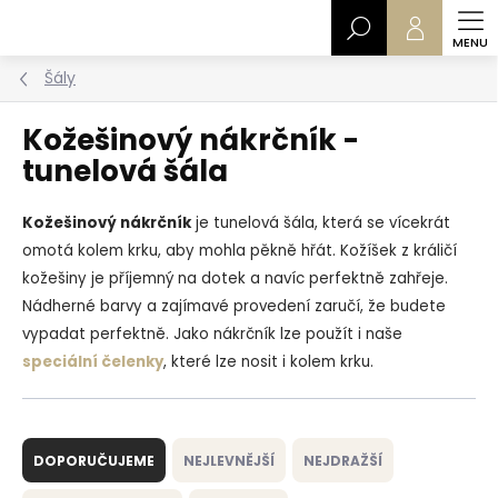
Přejít
Hledat
na
obsah
Šály
Kožešinový nákrčník -
tunelová šála
Kožešinový nákrčník
je tunelová šála, která se vícekrát
omotá kolem krku, aby mohla pěkně hřát. Kožíšek z králičí
kožešiny je příjemný na dotek a navíc perfektně zahřeje.
Nádherné barvy a zajímavé provedení zaručí, že budete
vypadat perfektně. Jako nákrčník lze použít i naše
speciální čelenky
, které lze nosit i kolem krku.
Ř
a
DOPORUČUJEME
NEJLEVNĚJŠÍ
NEJDRAŽŠÍ
z