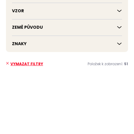
VZOR
ZEMĚ PŮVODU
ZNAKY
Položek k zobrazení:
51
VYMAZAT FILTRY
V
ý
p
ZDARMA
i
s
p
r
o
d