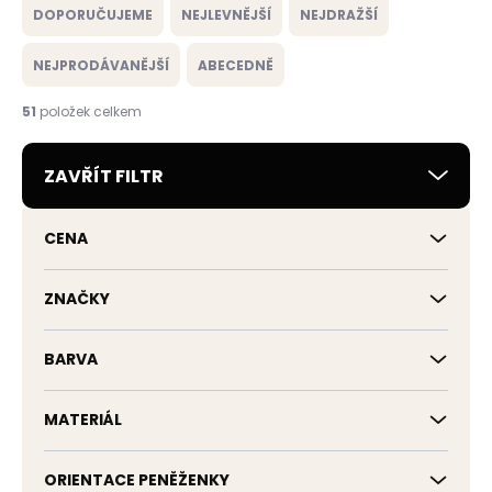
a
DOPORUČUJEME
NEJLEVNĚJŠÍ
NEJDRAŽŠÍ
z
e
NEJPRODÁVANĚJŠÍ
ABECEDNĚ
n
í
51
položek celkem
p
r
ZAVŘÍT FILTR
o
d
u
CENA
k
t
ů
ZNAČKY
BARVA
MATERIÁL
ORIENTACE PENĚŽENKY