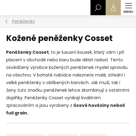
Přejít
Hledat
na
obsah
Peněženky
Kožené peněženky Cosset
Peněženky Cosset
, to je luxusní kousek, který vám i při
placení v obchodě nebo baru bude dělat radost. Tento
osvědčený výrobce kožených peněženek myslel opravdu
na všechno. V bohaté nabídce naleznete malé, střední i
velké peněženky v oblíbených barvách. Jak muži, tak i
ženy tuto značku peněženek lehce zkombinují s ostatními
doplňky. Peněženky Cosset vynikají kvalitním
zpracováním a jsou vyrobeny z
lícové hověziny neboli
full grain.
Ř