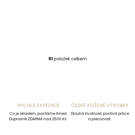
Vínová kožená
peněženka Cosset
4493 Komodo
1 799 Kč
Do košíku
51
položek celkem
O
v
l
á
d
a
c
í
RYCHLÁ EXPEDICE
ČESKÉ KOŽENÉ VÝROBKY
p
r
Co je skladem, posíláme ihned.
Dlouhá životnost, poctivá práce
v
Dopravné ZDARMA nad 2500 Kč.
a preciznost.
k
y