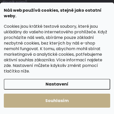
Slovník pojmů
Náš web používá cookies, stejně jako ostatní
Moje objednávka
weby.
BLOG
Cookies jsou krátké textové soubory, které jsou
ukládány do vašeho internetového prohlížeče. Když
Základní pravidla správné péče o kožené boty
procházíte náš web, sbíráme pouze základní
nezbytné cookies, bez kterých by náš e-shop
Jak pečovat o voskované, anilinové a olejované usně
nemohl fungovat. K tomu, abychom mohli sbírat
Výroba českých kožených opasků: vůně pravé kůže, dotek
marketingové a analytické cookies, potřebujeme
řemesla
aktivní souhlas zákazníka. Více informací najdete
zde
. Nastavení můžete kdykoliv změnit pomocí
tlačítka níže.
KONTAKT
dotazy
@
spongr.cz
Nastavení
+420 776 663 962
Souhlasím
https://www.facebook.com/spongr.cz
spongr.cz