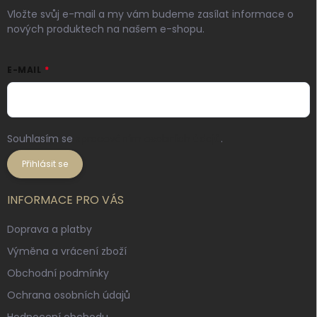
Vložte svůj e-mail a my vám budeme zasílat informace o
nových produktech na našem e-shopu.
E-MAIL
Souhlasím se
zpracováním osobních údajů
.
Přihlásit se
INFORMACE PRO VÁS
Doprava a platby
Výměna a vrácení zboží
Obchodní podmínky
Ochrana osobních údajů
Hodnocení obchodu