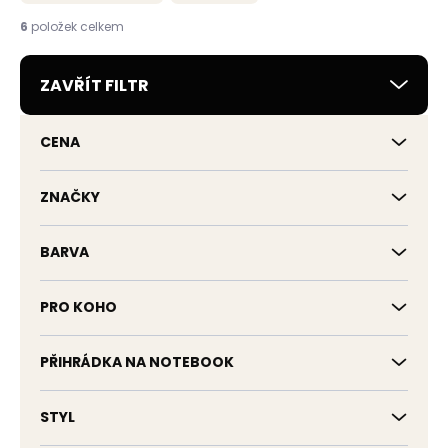
n
í
6
položek celkem
p
r
ZAVŘÍT FILTR
o
d
u
CENA
k
t
ů
ZNAČKY
BARVA
PRO KOHO
PŘIHRÁDKA NA NOTEBOOK
STYL