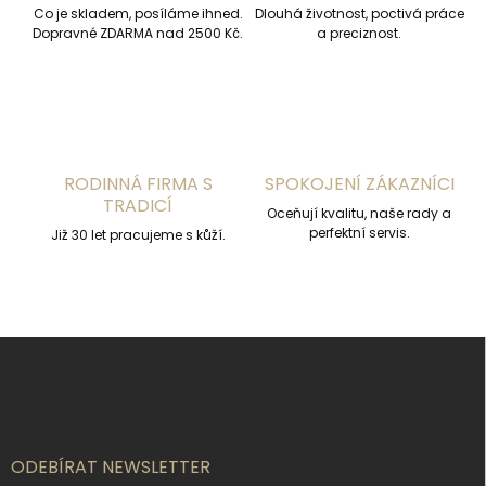
r
Co je skladem, posíláme ihned.
Dlouhá životnost, poctivá práce
v
Dopravné ZDARMA nad 2500 Kč.
a preciznost.
k
y
v
ý
p
i
s
RODINNÁ FIRMA S
SPOKOJENÍ ZÁKAZNÍCI
u
TRADICÍ
Oceňují kvalitu, naše rady a
perfektní servis.
Již 30 let pracujeme s kůží.
Z
á
p
a
t
í
ODEBÍRAT NEWSLETTER