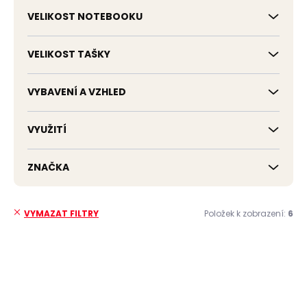
VELIKOST NOTEBOOKU
VELIKOST TAŠKY
VYBAVENÍ A VZHLED
VYUŽITÍ
ZNAČKA
Položek k zobrazení:
6
VYMAZAT FILTRY
V
ý
p
ZDARMA
ZDARMA
i
s