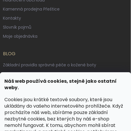
Kamenná prodejna Přeštice
Kontakty
Slovník pojmů
Moje objednávka
BLOG
Základní pravidla správné péče o kožené boty
Jak pečovat o voskované, anilinové a olejované usně
Náš web používá cookies, stejně jako ostatní
Výroba českých kožených opasků: vůně pravé kůže, dotek
weby.
řemesla
Cookies jsou krátké textové soubory, které jsou
ukládány do vašeho internetového prohlížeče. Když
KONTAKT
procházíte náš web, sbíráme pouze základní
nezbytné cookies, bez kterých by náš e-shop
dotazy
@
spongr.cz
nemohl fungovat. K tomu, abychom mohli sbírat