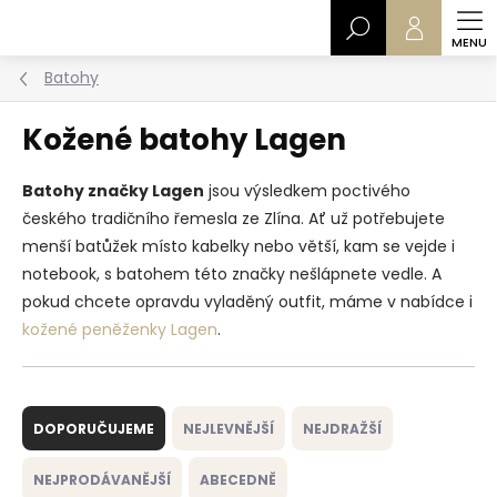
Přejít
Hledat
na
obsah
Batohy
Kožené batohy Lagen
Batohy značky Lagen
jsou výsledkem poctivého
českého tradičního řemesla ze Zlína. Ať už potřebujete
menší batůžek místo kabelky nebo větší, kam se vejde i
notebook, s batohem této značky nešlápnete vedle. A
pokud chcete opravdu vyladěný outfit, máme v nabídce i
kožené peněženky Lagen
.
Ř
a
DOPORUČUJEME
NEJLEVNĚJŠÍ
NEJDRAŽŠÍ
z
e
NEJPRODÁVANĚJŠÍ
ABECEDNĚ