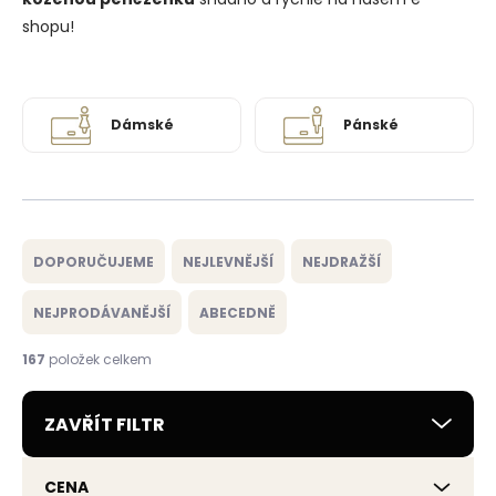
shopu!
Dámské
Pánské
Ř
a
DOPORUČUJEME
NEJLEVNĚJŠÍ
NEJDRAŽŠÍ
z
e
NEJPRODÁVANĚJŠÍ
ABECEDNĚ
n
í
167
položek celkem
p
r
ZAVŘÍT FILTR
o
d
u
CENA