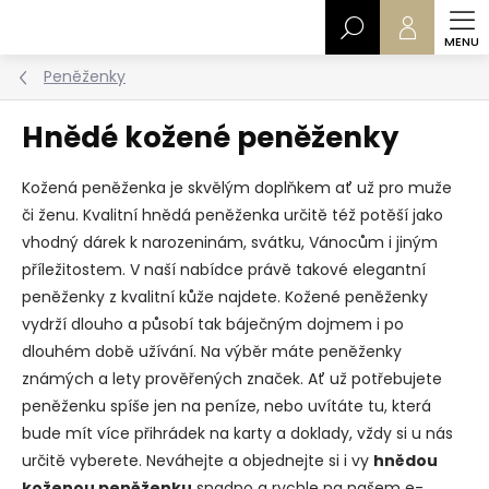
Přejít
Hledat
na
obsah
Peněženky
Hnědé kožené peněženky
Kožená peněženka je skvělým doplňkem ať už pro muže
či ženu. Kvalitní hnědá peněženka určitě též potěší jako
vhodný dárek k narozeninám, svátku, Vánocům i jiným
příležitostem. V naší nabídce právě takové elegantní
peněženky z kvalitní kůže najdete. Kožené peněženky
vydrží dlouho a působí tak báječným dojmem i po
dlouhém době užívání. Na výběr máte peněženky
známých a lety prověřených značek. Ať už potřebujete
peněženku spíše jen na peníze, nebo uvítáte tu, která
bude mít více přihrádek na karty a doklady, vždy si u nás
určitě vyberete. Neváhejte a objednejte si i vy
hnědou
koženou peněženku
snadno a rychle na našem e-