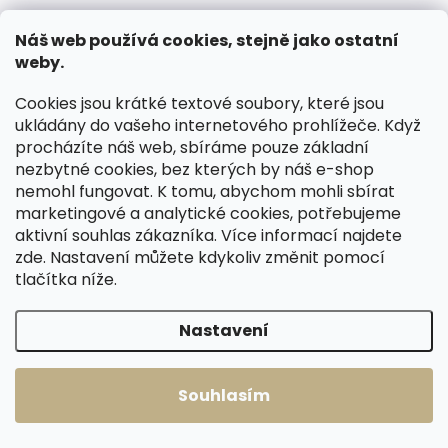
Skladem, odesíláme ihned
(1 ks)
Skladem, odesíláme ihned
Náš web používá cookies, stejně jako ostatní
(>2 ks)
Kožená peněženka
weby.
Kožená peněženka
SECRID Slimwallet
SECRID Slimwallet
Saffiano hnědá se
Cookies jsou krátké textové soubory, které jsou
Original Chocolate
světlým prošíváním
1 649 Kč
ukládány do vašeho internetového prohlížeče. Když
tmavě hnědá
1 749 Kč
procházíte náš web, sbíráme pouze základní
Do košíku
nezbytné cookies, bez kterých by náš e-shop
Do košíku
nemohl fungovat. K tomu, abychom mohli sbírat
marketingové a analytické cookies, potřebujeme
aktivní souhlas zákazníka. Více informací najdete
zde
. Nastavení můžete kdykoliv změnit pomocí
ZDARMA
ZDARMA
tlačítka níže.
Nastavení
Souhlasím
Skladem, odesíláme ihned
Skladem, odesíláme ihned