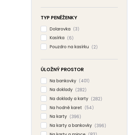
TYP PENĚŽENKY
Dolarovka
3
Kasírka
6
Pouzdro na kasírku
2
ÚLOŽNÝ PROSTOR
Na bankovky
401
Na doklady
282
Na doklady a karty
282
Na hodně karet
54
Na karty
396
Na karty a bankovky
396
Na karty a mince
83