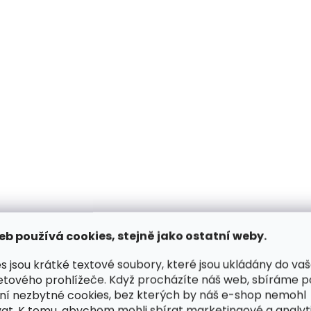
Skladem, odesíláme ihned
Skladem, odesílá
(1 ks)
Velká dámská kožená
Malá dámská kože
peněženka na zip Segali
peněženka Segali 
7622 světle růžová 2.
koňakově hnědá 2.
JAKOST drobná vada
JAKOST drobná va
799 Kč
542 Kč
Do košíku
Do košíku
eb používá cookies, stejně jako ostatní weby.
VÝPRODEJ
VÝPRODEJ
s jsou krátké textové soubory, které jsou ukládány do va
etového prohlížeče. Když procházíte náš web, sbíráme 
ní nezbytné cookies, bez kterých by náš e-shop nemohl
at. K tomu, abychom mohli sbírat marketingové a analyt