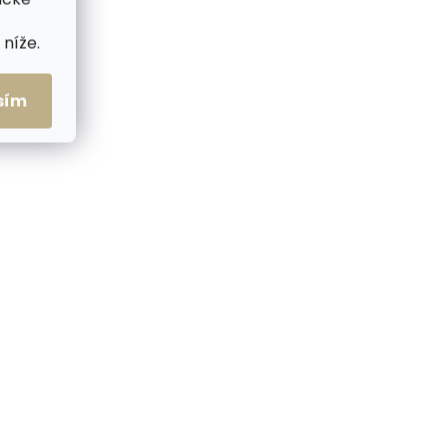
níže.
sím
me ihned
Skladem, odesíláme ihned
(1 ks)
(1 ks)
Dámská kožená
Kavya
peněženka Segali Sita
červená 2. JAKOST
drobná vada
719 Kč
Do košíku
VÝPRODEJ