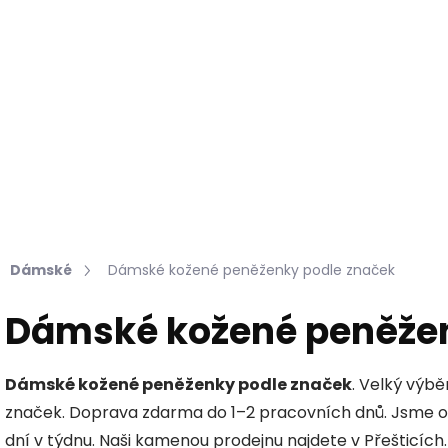
Hledat
KOŽEŠINY DO INTERIÉRU
PŘÍPRAVKY NA KŮŽI
Dámské
Dámské kožené peněženky podle značek
Dámské kožené peněžen
Dámské kožené peněženky podle značek
. Velký výb
značek. Doprava zdarma do 1–2 pracovních dnů. Jsme 
dní v týdnu. Naši kamenou prodejnu najdete v Přešticích.