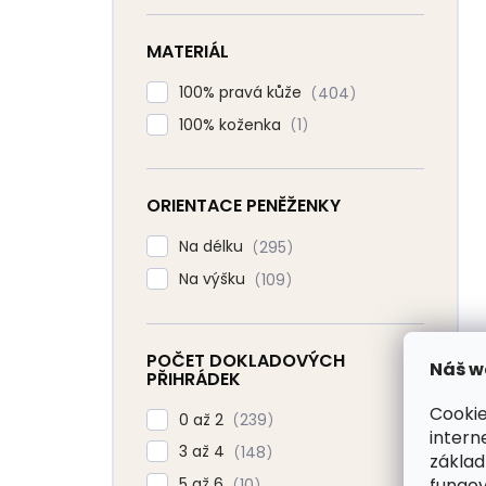
MATERIÁL
100% pravá kůže
404
100% koženka
1
ORIENTACE PENĚŽENKY
Na délku
295
Na výšku
109
POČET DOKLADOVÝCH
Náš w
PŘIHRÁDEK
Cookie
0 až 2
239
intern
3 až 4
148
základ
fungov
5 až 6
10