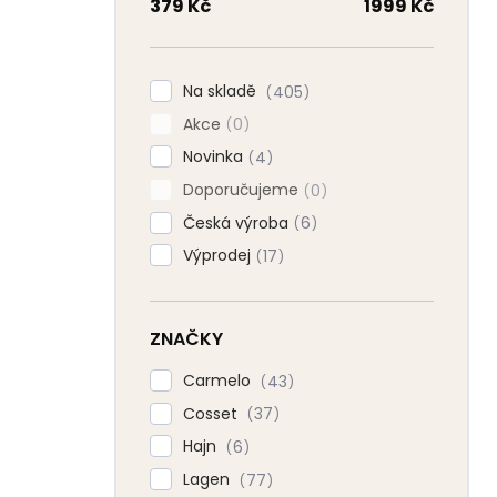
n
379
Kč
1999
Kč
n
í
p
Na skladě
405
a
Akce
n
0
e
Novinka
4
l
Doporučujeme
0
Česká výroba
6
Výprodej
17
ZNAČKY
Carmelo
43
Cosset
37
Hajn
6
Lagen
77