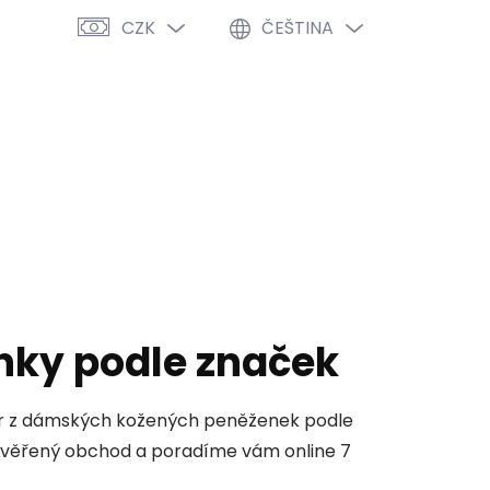
CZK
ČEŠTINA
PRÁZDNÝ KOŠÍK
NÁKUPNÍ
KOŠÍK
VÝPRODEJ %
O NÁS
BLOG
ky podle značek
ěr z dámských kožených peněženek podle
ověřený obchod a poradíme vám online 7