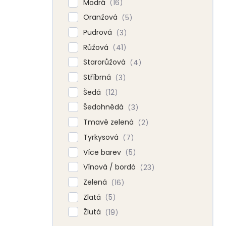
Modrá
16
Oranžová
5
Pudrová
3
Růžová
41
Starorůžová
4
Stříbrná
3
Šedá
12
Šedohnědá
3
Tmavě zelená
2
Tyrkysová
7
Více barev
5
Vínová / bordó
23
Zelená
16
Zlatá
5
Žlutá
19