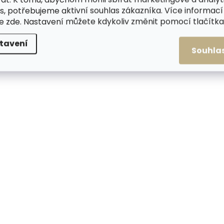
s, potřebujeme aktivní souhlas zákazníka. Více informací
te
zde
. Nastavení můžete kdykoliv změnit pomocí tlačítka 
tavení
Souhla
Skladem, odesíláme ihned
Skladem, odesílá
(1 ks)
Dámská kožená
Dámská kožená
peněženka Segali 7412
peněženka Segali 
šedá se stříbrným zipem
červená 2. JAKOST
2. JAKOST drobná vada
drobná vada
558 Kč
872 Kč
Do košíku
Do košíku
VÝPRODEJ