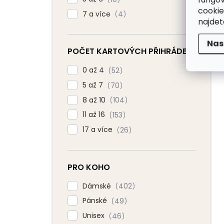
cookie
7 a více
4
najde
Nas
POČET KARTOVÝCH PŘIHRÁDEK
0 až 4
52
5 až 7
70
8 až 10
104
11 až 16
153
17 a více
26
PRO KOHO
Dámské
402
Pánské
49
Unisex
46