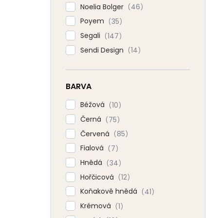
Noelia Bolger
46
Poyem
35
Segali
147
Sendi Design
14
BARVA
Béžová
10
Černá
75
Červená
85
Fialová
7
Hnědá
34
Hořčicová
12
Koňakově hnědá
41
Krémová
1