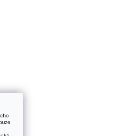
me ihned
Skladem, odesíláme ihned
(2 ks)
(1 ks)
ná
Dámská kožená
SG870
peněženka Segali SG
7051ST Red 2.JAKOST
da
drobná vada
599 Kč
Do košíku
VÝPRODEJ
šeho
pouze
ické