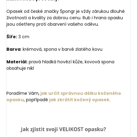
Opasek od české značky Špongr je vždy zárukou dlouhé
životnosti a kvality za dobrou cenu. Rub i hrana opasku
jsou ošetřeny proti obarvení vašeho oděvu.
Šíře:
3 cm
Barva
: krémová, spona v barvě zlatého kovu
Materiál:
pravá hladká hovězí kůže, kovová spona
obsahuje nikl
Poradíme Vám,
jak určit správnou délku koženého
opasku
, popřípadě
jak zkrátit kožený opasek.