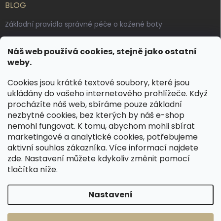
BLOG
Základní pravidla správné péče o kožené boty
Jak pečovat o voskované, anilinové a olejované usně
Náš web používá cookies, stejně jako ostatní
Výroba českých kožených opasků: vůně pravé kůže, dotek
weby.
řemesla
Cookies jsou krátké textové soubory, které jsou
ukládány do vašeho internetového prohlížeče. Když
KONTAKT
procházíte náš web, sbíráme pouze základní
nezbytné cookies, bez kterých by náš e-shop
dotazy
@
spongr.cz
nemohl fungovat. K tomu, abychom mohli sbírat
marketingové a analytické cookies, potřebujeme
+420 776 663 962
aktivní souhlas zákazníka. Více informací najdete
https://www.facebook.com/spongr.cz
zde
. Nastavení můžete kdykoliv změnit pomocí
tlačítka níže.
spongr.cz
Nastavení