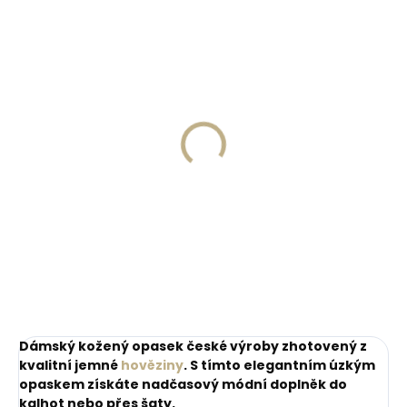
ZDARM
Skladem, odesíláme ihned
Skladem, odesíláme ihned
(>2 ks)
(1 ks)
Dárková papírová
Kožené pouzdro na
krabička M pro opasky
karty SECRID
šíře 30 a 35 mm
Slimwallet Vintage
Orange oranžová
45 Kč
1 749 Kč
cihlová
Do košíku
Do košíku
Dámský kožený opasek české výroby zhotovený z
kvalitní jemné
hověziny
. S tímto elegantním úzkým
opaskem získáte nadčasový módní doplněk do
kalhot nebo přes šaty.