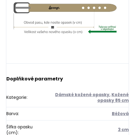
Doplňkové parametry
Dámské kožené opasky
,
Kožené
Kategorie
:
opasky 85 cm
Barva
:
Béžová
Šířka opasku
3 cm
(cm)
: