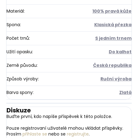
Materiál
:
100% pravá kůže
Spona
:
Klasická přezka
Počet trnů
:
S jedním trnem
Užití opasku
:
Do kalhot
Země původu
:
Česká republika
Způsob výroby
:
Ruční výroba
Barva spony
:
Zlatá
Diskuze
Buďte první, kdo napíše příspěvek k této položce.
Pouze registrovaní uživatelé mohou vkládat příspěvky.
Prosím
přihlaste se
nebo se
registrujte
.