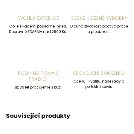
RYCHLÁ EXPEDICE
ČESKÉ KOŽENÉ VÝROBKY
Co je skladem, posíláme ihned.
Dlouhá životnost, poctivá práce
Dopravné ZDARMA nad 2500 Kč.
a preciznost.
RODINNÁ FIRMA S
SPOKOJENÍ ZÁKAZNÍCI
TRADICÍ
Oceňují kvalitu, naše rady a
perfektní servis.
Již 30 let pracujeme s kůží.
Související produkty
ČESKÁ VÝROBA