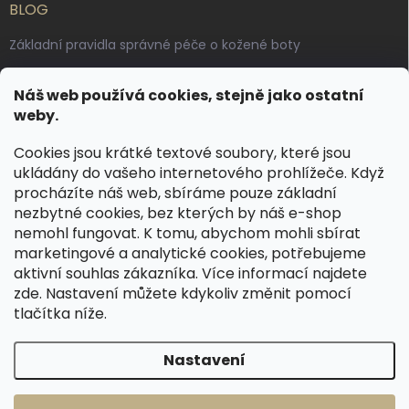
BLOG
Základní pravidla správné péče o kožené boty
Jak pečovat o voskované, anilinové a olejované usně
Náš web používá cookies, stejně jako ostatní
Výroba českých kožených opasků: vůně pravé kůže, dotek
weby.
řemesla
Cookies jsou krátké textové soubory, které jsou
ukládány do vašeho internetového prohlížeče. Když
KONTAKT
procházíte náš web, sbíráme pouze základní
nezbytné cookies, bez kterých by náš e-shop
dotazy
@
spongr.cz
nemohl fungovat. K tomu, abychom mohli sbírat
marketingové a analytické cookies, potřebujeme
+420 776 663 962
aktivní souhlas zákazníka. Více informací najdete
https://www.facebook.com/spongr.cz
zde
. Nastavení můžete kdykoliv změnit pomocí
tlačítka níže.
spongr.cz
Nastavení