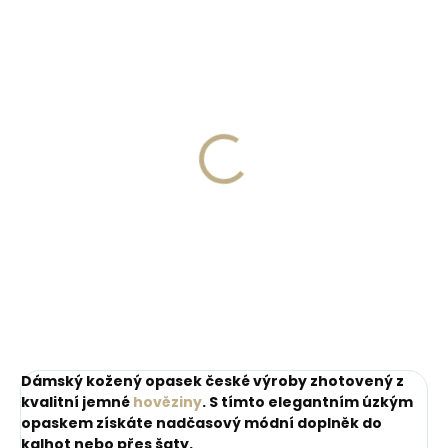
ZDARM
Skladem, odesíláme ihned
Skladem, odesíláme ihned
(>2 ks)
(1 ks)
Dárková papírová
Kožené pouzdro na
krabička M pro opasky
karty SECRID
šíře 30 a 35 mm
Slimwallet Vintage
Orange oranžová
45 Kč
1 749 Kč
cihlová
Do košíku
Do košíku
Dámský kožený opasek české výroby zhotovený z
kvalitní jemné
hověziny
. S tímto elegantním úzkým
opaskem získáte nadčasový módní doplněk do
kalhot nebo přes šaty.