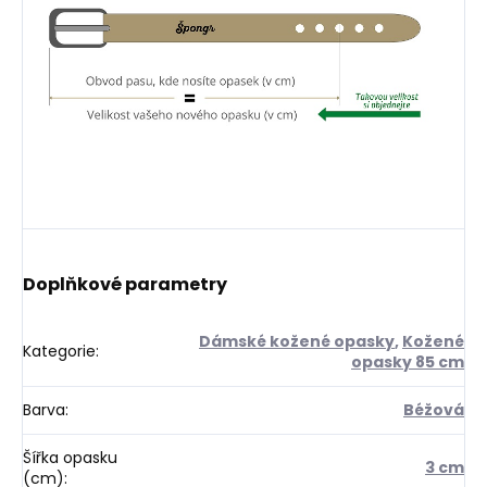
Doplňkové parametry
Dámské kožené opasky
,
Kožené
Kategorie
:
opasky 85 cm
Barva
:
Béžová
Šířka opasku
3 cm
(cm)
: