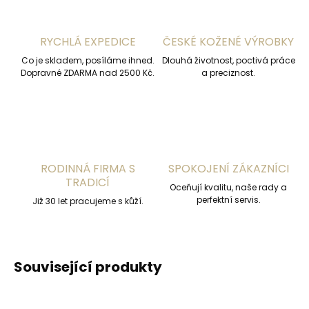
RYCHLÁ EXPEDICE
ČESKÉ KOŽENÉ VÝROBKY
Co je skladem, posíláme ihned.
Dlouhá životnost, poctivá práce
Dopravné ZDARMA nad 2500 Kč.
a preciznost.
RODINNÁ FIRMA S
SPOKOJENÍ ZÁKAZNÍCI
TRADICÍ
Oceňují kvalitu, naše rady a
perfektní servis.
Již 30 let pracujeme s kůží.
Související produkty
ČESKÁ VÝROBA