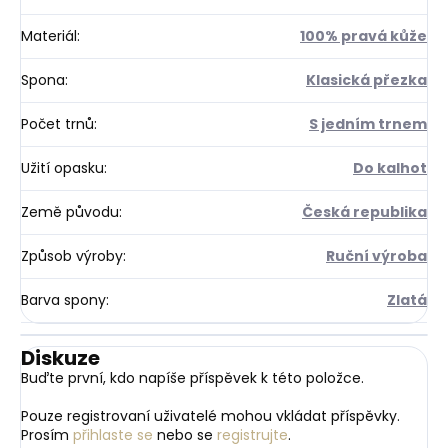
Materiál
:
100% pravá kůže
Spona
:
Klasická přezka
Počet trnů
:
S jedním trnem
Užití opasku
:
Do kalhot
Země původu
:
Česká republika
Způsob výroby
:
Ruční výroba
Barva spony
:
Zlatá
Diskuze
Buďte první, kdo napíše příspěvek k této položce.
Pouze registrovaní uživatelé mohou vkládat příspěvky.
Prosím
přihlaste se
nebo se
registrujte
.