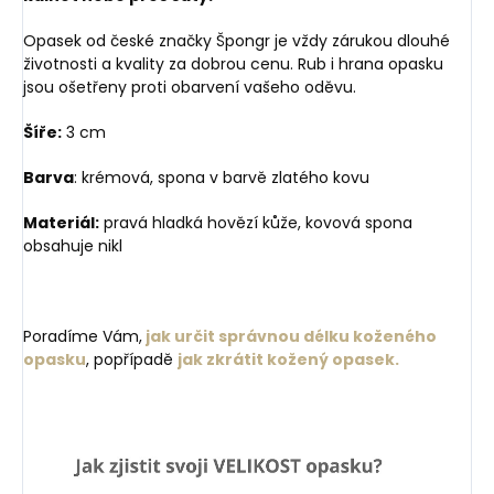
Opasek od české značky Špongr je vždy zárukou dlouhé
životnosti a kvality za dobrou cenu. Rub i hrana opasku
jsou ošetřeny proti obarvení vašeho oděvu.
Šíře:
3 cm
Barva
: krémová, spona v barvě zlatého kovu
Materiál:
pravá hladká hovězí kůže, kovová spona
obsahuje nikl
Poradíme Vám,
jak určit správnou délku koženého
opasku
, popřípadě
jak zkrátit kožený opasek.