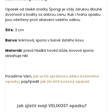
Opasek od české značky Špongr je vždy zárukou dlouhé
životnosti a kvality za dobrou cenu. Rub i hrana opasku
jsou ošetřeny proti obarvení vašeho oděvu.
Šíře:
3 cm
Barva
: krémová, spona v barvě zlatého kovu
Materiál:
pravá hladká hovězí kůže, kovová spona
obsahuje nikl
Poradíme Vám,
jak určit správnou délku koženého
opasku
, popřípadě
jak zkrátit kožený opasek.