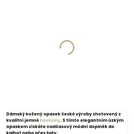
ZDARM
Skladem, odesíláme ihned
Skladem, odesíláme ihned
(>2 ks)
(1 ks)
Dárková papírová
Kožené pouzdro na
krabička M pro opasky
karty SECRID
šíře 30 a 35 mm
Slimwallet Vintage
Orange oranžová
45 Kč
1 749 Kč
cihlová
Do košíku
Do košíku
Dámský kožený opasek české výroby zhotovený z
kvalitní jemné
hověziny
. S tímto elegantním úzkým
opaskem získáte nadčasový módní doplněk do
kalhot nebo přes šaty.