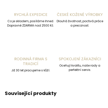
RYCHLÁ EXPEDICE
ČESKÉ KOŽENÉ VÝROBKY
Co je skladem, posíláme ihned.
Dlouhá životnost, poctivá práce
Dopravné ZDARMA nad 2500 Kč.
a preciznost.
RODINNÁ FIRMA S
SPOKOJENÍ ZÁKAZNÍCI
TRADICÍ
Oceňují kvalitu, naše rady a
perfektní servis.
Již 30 let pracujeme s kůží.
Související produkty
ČESKÁ VÝROBA