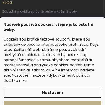
BLOG
Základní pravidla správné péče o kožené boty
Jak pečovat o voskované, anilinové a olejované usně
Náš web používá cookies, stejně jako ostatní
Výroba českých kožených opasků: vůně pravé kůže, dotek
weby.
řemesla
Cookies jsou krátké textové soubory, které jsou
ukládány do vašeho internetového prohlížeče. Když
KONTAKT
procházíte náš web, sbíráme pouze základní
nezbytné cookies, bez kterých by náš e-shop
dotazy
@
spongr.cz
nemohl fungovat. K tomu, abychom mohli sbírat
marketingové a analytické cookies, potřebujeme
+420 776 663 962
aktivní souhlas zákazníka. Více informací najdete
https://www.facebook.com/spongr.cz
zde
. Nastavení můžete kdykoliv změnit pomocí
tlačítka níže.
spongr.cz
Nastavení