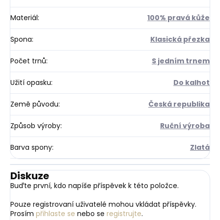
Materiál
:
100% pravá kůže
Spona
:
Klasická přezka
Počet trnů
:
S jedním trnem
Užití opasku
:
Do kalhot
Země původu
:
Česká republika
Způsob výroby
:
Ruční výroba
Barva spony
:
Zlatá
Diskuze
Buďte první, kdo napíše příspěvek k této položce.
Pouze registrovaní uživatelé mohou vkládat příspěvky.
Prosím
přihlaste se
nebo se
registrujte
.