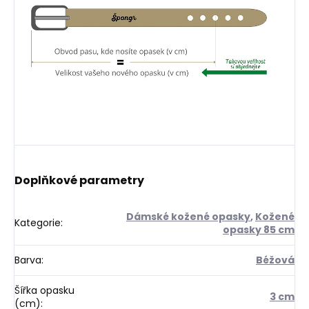
Doplňkové parametry
Dámské kožené opasky
,
Kožené
Kategorie
:
opasky 85 cm
Barva
:
Béžová
Šířka opasku
3 cm
(cm)
: