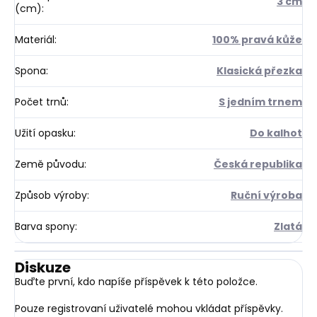
3 cm
(cm)
:
Materiál
:
100% pravá kůže
Spona
:
Klasická přezka
Počet trnů
:
S jedním trnem
Užití opasku
:
Do kalhot
Země původu
:
Česká republika
Způsob výroby
:
Ruční výroba
Barva spony
:
Zlatá
Diskuze
Buďte první, kdo napíše příspěvek k této položce.
Pouze registrovaní uživatelé mohou vkládat příspěvky.