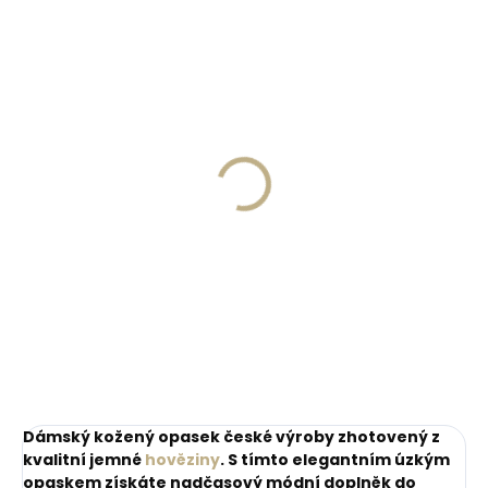
ZDARM
Skladem, odesíláme ihned
Skladem, odesíláme ihned
(>2 ks)
(1 ks)
Dárková papírová
Kožené pouzdro na
krabička M pro opasky
karty SECRID
šíře 30 a 35 mm
Slimwallet Vintage
Orange oranžová
45 Kč
1 749 Kč
cihlová
Do košíku
Do košíku
Dámský kožený opasek české výroby zhotovený z
kvalitní jemné
hověziny
. S tímto elegantním úzkým
opaskem získáte nadčasový módní doplněk do