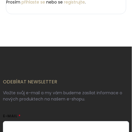
Prosím
přihlaste se
nebo se
registrujte
.
Z
á
p
a
t
í
ODEBÍRAT NEWSLETTER
Vložte svůj e-mail a my vám budeme zasílat informace o
nových produktech na našem e-shopu.
E-MAIL