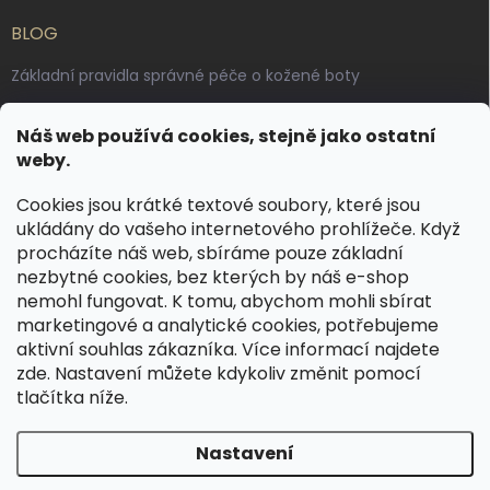
BLOG
Základní pravidla správné péče o kožené boty
Jak pečovat o voskované, anilinové a olejované usně
Náš web používá cookies, stejně jako ostatní
Výroba českých kožených opasků: vůně pravé kůže, dotek
weby.
řemesla
Cookies jsou krátké textové soubory, které jsou
ukládány do vašeho internetového prohlížeče. Když
KONTAKT
procházíte náš web, sbíráme pouze základní
nezbytné cookies, bez kterých by náš e-shop
dotazy
@
spongr.cz
nemohl fungovat. K tomu, abychom mohli sbírat
marketingové a analytické cookies, potřebujeme
+420 776 663 962
aktivní souhlas zákazníka. Více informací najdete
https://www.facebook.com/spongr.cz
zde
. Nastavení můžete kdykoliv změnit pomocí
tlačítka níže.
spongr.cz
Nastavení