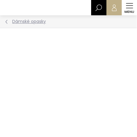
Přejít
Hledat
na
obsah
Dámské opasky
ČESKÁ VÝROBA
Podrobnosti hodnocení
Neohodnoceno