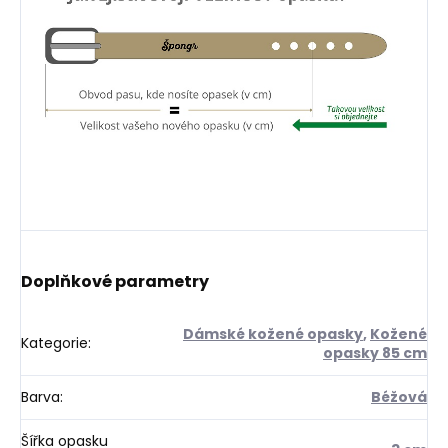
Doplňkové parametry
Dámské kožené opasky
,
Kožené
Kategorie
:
opasky 85 cm
Barva
:
Béžová
Šířka opasku