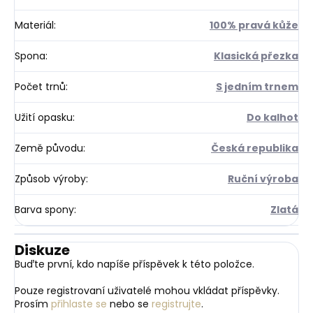
Materiál
:
100% pravá kůže
Spona
:
Klasická přezka
Počet trnů
:
S jedním trnem
Užití opasku
:
Do kalhot
Země původu
:
Česká republika
Způsob výroby
:
Ruční výroba
Barva spony
:
Zlatá
Diskuze
Buďte první, kdo napíše příspěvek k této položce.
Pouze registrovaní uživatelé mohou vkládat příspěvky.
Prosím
přihlaste se
nebo se
registrujte
.