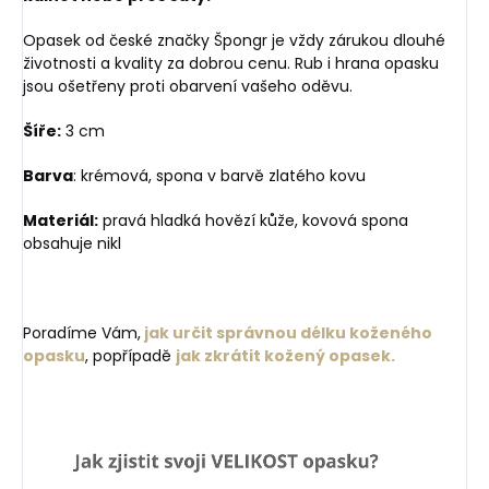
Opasek od české značky Špongr je vždy zárukou dlouhé
životnosti a kvality za dobrou cenu. Rub i hrana opasku
jsou ošetřeny proti obarvení vašeho oděvu.
Šíře:
3 cm
Barva
: krémová, spona v barvě zlatého kovu
Materiál:
pravá hladká hovězí kůže, kovová spona
obsahuje nikl
Poradíme Vám,
jak určit správnou délku koženého
opasku
, popřípadě
jak zkrátit kožený opasek.