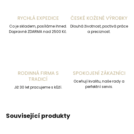
RYCHLÁ EXPEDICE
ČESKÉ KOŽENÉ VÝROBKY
Co je skladem, posíláme ihned.
Dlouhá životnost, poctivá práce
Dopravné ZDARMA nad 2500 Kč.
a preciznost.
RODINNÁ FIRMA S
SPOKOJENÍ ZÁKAZNÍCI
TRADICÍ
Oceňují kvalitu, naše rady a
perfektní servis.
Již 30 let pracujeme s kůží.
Související produkty
ČESKÁ VÝROBA