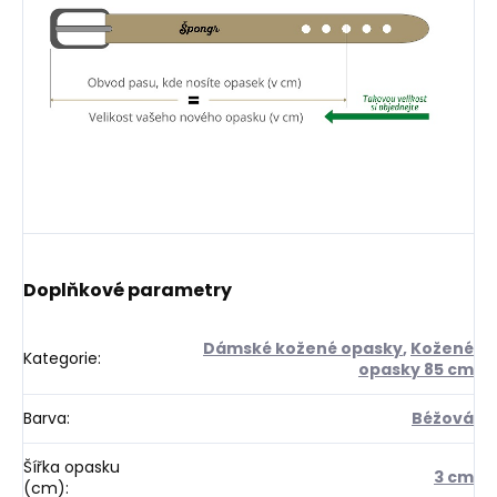
Doplňkové parametry
Dámské kožené opasky
,
Kožené
Kategorie
:
opasky 85 cm
Barva
:
Béžová
Šířka opasku
3 cm
(cm)
: