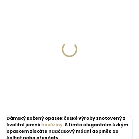
ZDARM
Skladem, odesíláme ihned
Skladem, odesíláme ihned
(>2 ks)
(1 ks)
Dárková papírová
Kožené pouzdro na
krabička M pro opasky
karty SECRID
šíře 30 a 35 mm
Slimwallet Vintage
Orange oranžová
45 Kč
1 749 Kč
cihlová
Do košíku
Do košíku
Dámský kožený opasek české výroby zhotovený z
kvalitní jemné
hověziny
. S tímto elegantním úzkým
opaskem získáte nadčasový módní doplněk do
kalhot nebo přes šaty.