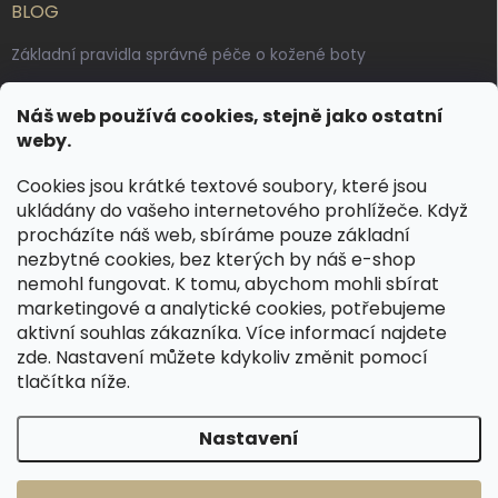
BLOG
Základní pravidla správné péče o kožené boty
Jak pečovat o voskované, anilinové a olejované usně
Náš web používá cookies, stejně jako ostatní
Výroba českých kožených opasků: vůně pravé kůže, dotek
weby.
řemesla
Cookies jsou krátké textové soubory, které jsou
ukládány do vašeho internetového prohlížeče. Když
KONTAKT
procházíte náš web, sbíráme pouze základní
nezbytné cookies, bez kterých by náš e-shop
dotazy
@
spongr.cz
nemohl fungovat. K tomu, abychom mohli sbírat
marketingové a analytické cookies, potřebujeme
+420 776 663 962
aktivní souhlas zákazníka. Více informací najdete
https://www.facebook.com/spongr.cz
zde
. Nastavení můžete kdykoliv změnit pomocí
tlačítka níže.
spongr.cz
Nastavení