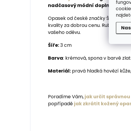
fungov
nadčasový módní doplněk do kal
cookie
najde
Opasek od české značky Špongr je v
kvality za dobrou cenu. Rub i hrana 
Nas
vašeho oděvu.
Šíře:
3 cm
Barva
: krémová, spona v barvě zla
Materiál:
pravá hladká hovězí kůže,
Poradíme Vám,
jak určit správno
popřípadě
jak zkrátit kožený opa