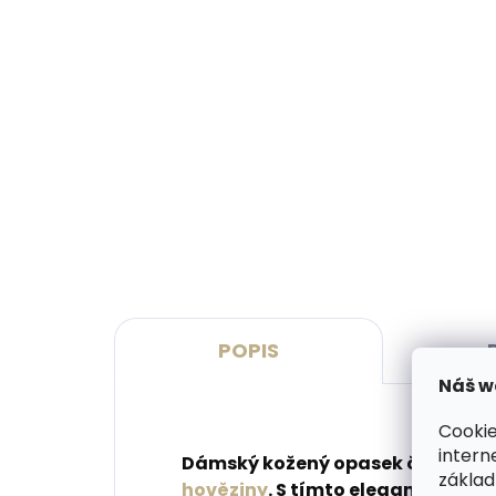
Skladem, odesíláme ihned
(>2 ks)
Dárková papírová krabička
Kože
M pro opasky šíře 30 a 35
SECR
mm
Oran
45 Kč
1 7
Do košíku
Do 
POPIS
Náš w
Cookie
intern
Dámský kožený opasek české výro
základ
hověziny
. S tímto elegantním ú