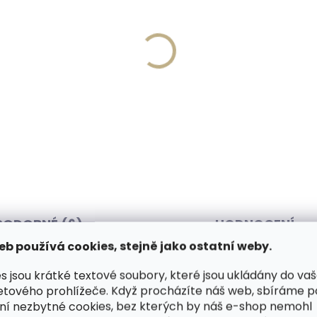
Skladem, odesíláme ihned
Skladem, odesíláme 
(1 ks)
(
né pouzdro na karty
Dárková papírová krabi
ID Slimwallet Vintage
pro opasky šíře 40 a 5
ge oranžová cihlová
45 Kč
49 Kč
Do košíku
košíku
PODOBNÉ (6)
HODNOCENÍ
eb používá cookies, stejně jako ostatní weby.
s jsou krátké textové soubory, které jsou ukládány do va
etového prohlížeče. Když procházíte náš web, sbíráme 
by zhotovený z kvalitní jemné
Dop
ní nezbytné cookies, bez kterých by náš e-shop nemohl
zkým opaskem získáte