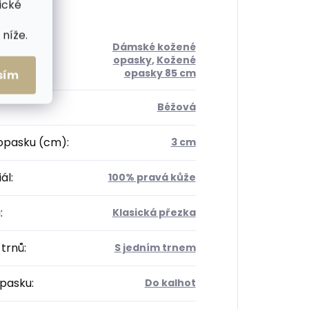
ické
níže.
Dámské kožené
orie
:
opasky
,
Kožené
opasky 85 cm
sím
Béžová
 opasku (cm)
:
3 cm
ál
:
100% pravá kůže
a
:
Klasická přezka
 trnů
:
S jedním trnem
opasku
:
Do kalhot