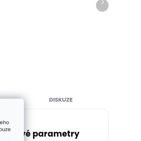
Další
produkt
ihned
Skladem, odesíláme ihned
>2 ks)
(>2 ks)
čka L
Dárková papírová krabička
0 mm
S pro opasky šíře 15 a 20 mm
45 Kč
Do košíku
DISKUZE
šeho
pouze
lňkové parametry