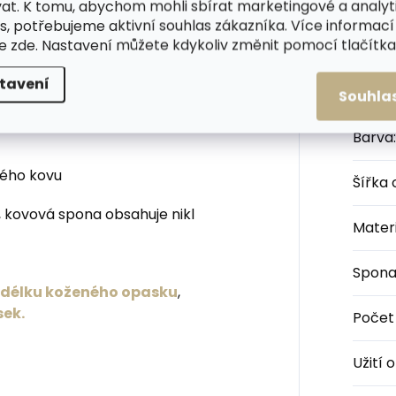
at. K tomu, abychom mohli sbírat marketingové a analyt
hot nebo přes šaty.
s, potřebujeme aktivní souhlas zákazníka. Více informací
te
zde
. Nastavení můžete kdykoliv změnit pomocí tlačítka 
ždy zárukou dlouhé životnosti a
opasku jsou ošetřeny proti obarvení
Kateg
tavení
Souhla
Barva
:
tého kovu
Šířka
 kovová spona obsahuje nikl
Materi
Spon
u délku koženého opasku
,
sek.
Počet
Užití 