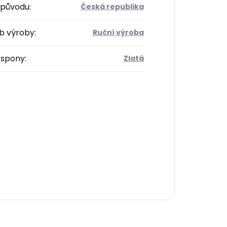
původu
:
Česká republika
b výroby
:
Ruční výroba
 spony
:
Zlatá