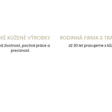
KÉ KOŽENÉ VÝROBKY
RODINNÁ FIRMA S TR
á životnost, poctivá práce a
Již 30 let pracujeme s kůž
preciznost.
ČESKÁ VÝROBA
ZDARMA