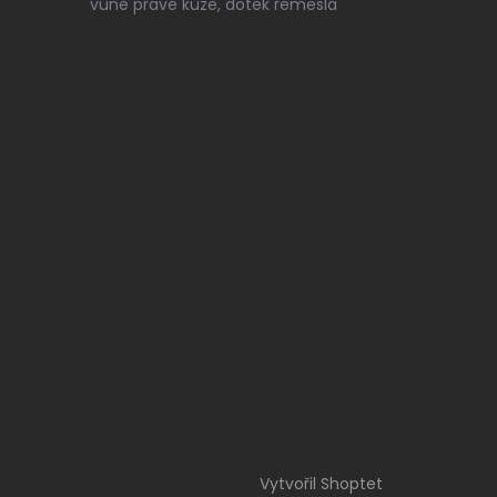
vůně pravé kůže, dotek řemesla
Vytvořil Shoptet