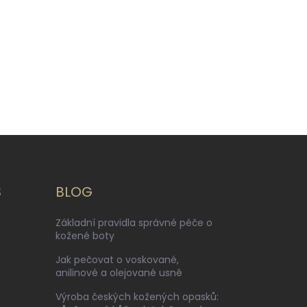
S
BLOG
Základní pravidla správné péče o
kožené boty
Jak pečovat o voskované,
anilinové a olejované usně
Výroba českých kožených opasků: