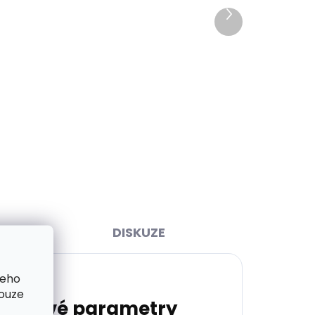
Další
produkt
ihned
Skladem, odesíláme ihned
>2 ks)
(1 ks)
y
Kožené pouzdro na karty
SECRID Slimwallet Vintage
Orange oranžová cihlová
1 749 Kč
Do košíku
DISKUZE
šeho
pouze
lňkové parametry