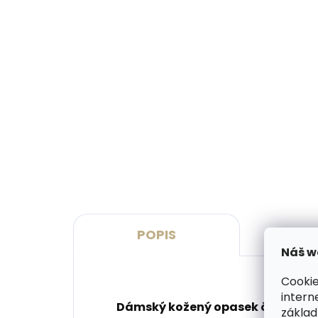
Skladem, odesíláme ihned
(>2 ks)
Dárková papírová krabička
Kože
M pro opasky šíře 30 a 35
SECR
mm
Blac
45 Kč
1 7
Do košíku
Do 
POPIS
P
Náš w
Cookie
intern
Dámský kožený opasek české výro
základ