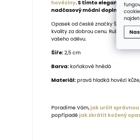
hověziny
. S tímto elegantním ú
fungov
nadčasový módní doplněk do kal
cookie
najde
Opasek od české značky Špongr je v
kvality za dobrou cenu. Rub i hrana 
Nas
vašeho oděvu.
Šíře:
2,5 cm
Barva:
koňakově hnědá
Materiál:
pravá hladká hovězí kůže,
Poradíme Vám,
jak určit správno
popřípadě
jak zkrátit kožený opa