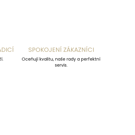
ZEPTAT SE
HLÍDAT
ADICÍ
SPOKOJENÍ ZÁKAZNÍCI
í.
Oceňují kvalitu, naše rady a perfektní
servis.
DARMA
ZDARMA