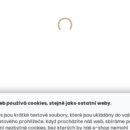
Skladem, odesíláme ihned
Skladem, odesíláme 
(>2 ks)
(
né pouzdro na karty
Kožené pouzdro na kart
ID Slimwallet Matte
SECRID Slimwallet Matte
k & Blue černé s modrou
Green & Lime zelené
49 Kč
1 749 Kč
košíku
Do košíku
ODOBNÉ (6)
HODNOCENÍ (1)
eb používá cookies, stejně jako ostatní weby.
s jsou krátké textové soubory, které jsou ukládány do va
etového prohlížeče. Když procházíte náš web, sbíráme 
by zhotovený z kvalitní jemné
Dop
ní nezbytné cookies, bez kterých by náš e-shop nemohl