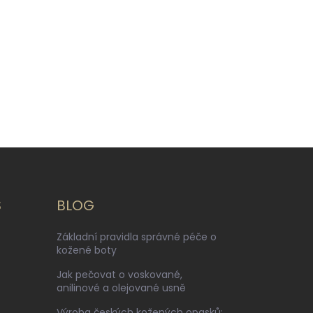
S
BLOG
Základní pravidla správné péče o
kožené boty
Jak pečovat o voskované,
anilinové a olejované usně
Výroba českých kožených opasků: