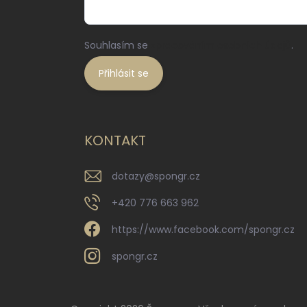
Souhlasím se
zpracováním osobních údajů
.
Přihlásit se
KONTAKT
dotazy
@
spongr.cz
+420 776 663 962
https://www.facebook.com/spongr.cz
spongr.cz