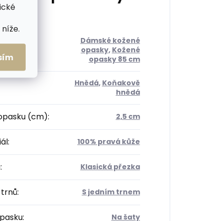
ické
níže.
Dámské kožené
orie
:
opasky
,
Kožené
sím
opasky 85 cm
Hnědá
,
Koňakově
hnědá
 opasku (cm)
:
2,5 cm
ál
:
100% pravá kůže
a
:
Klasická přezka
 trnů
:
S jedním trnem
opasku
:
Na šaty