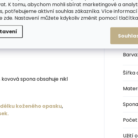
zkým opaskem získáte
at. K tomu, abychom mohli sbírat marketingové a analyt
hot nebo přes šaty.
s, potřebujeme aktivní souhlas zákazníka. Více informací
te
zde
. Nastavení můžete kdykoliv změnit pomocí tlačítka 
ždy zárukou dlouhé životnosti a
opasku jsou ošetřeny proti obarvení
Kateg
tavení
Souhla
Barva
:
Šířka
 kovová spona obsahuje nikl
Materi
Spon
u délku koženého opasku
,
sek.
Počet
Užití 