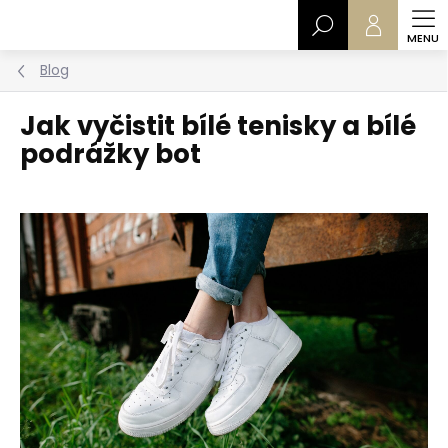
Přejít
Hledat
na
obsah
Blog
Jak vyčistit bílé tenisky a bílé
podrážky bot