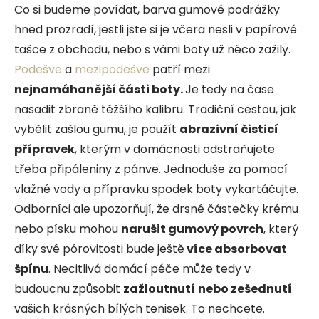
Co si budeme povídat, barva gumové podrážky
hned prozradí, jestli jste si je včera nesli v papírové
tašce z obchodu, nebo s vámi boty už něco zažily.
Podešve
a
mezipodešve
patří mezi
nejnamáhanější části boty.
Je tedy na čase
nasadit zbraně těžšího kalibru. Tradiční cestou, jak
vybělit zašlou gumu, je použít
abrazivní čisticí
přípravek
, kterým v domácnosti odstraňujete
třeba připáleniny z pánve. Jednoduše za pomocí
vlažné vody a přípravku spodek boty vykartáčujte.
Odborníci ale upozorňují, že drsné částečky krému
nebo písku mohou
narušit gumový povrch
, který
díky své pórovitosti bude ještě
více absorbovat
špínu
. Necitlivá domácí péče může tedy v
budoucnu způsobit
zažloutnutí
nebo zešednutí
vašich krásných bílých tenisek. To nechcete.