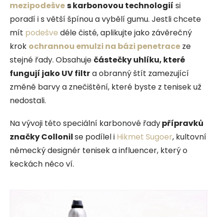
mezipodešve
s karbonovou technologií
si
poradí i s větší špínou a vybělí gumu. Jestli chcete
mít
podešve
déle čisté, aplikujte jako závěrečný
krok
ochrannou emulzi na bázi penetrace
ze
stejné řady. Obsahuje
částečky uhlíku, které
fungují jako UV filtr
a obranný štít zamezující
změně barvy a znečištění, které byste z tenisek už
nedostali.
Na vývoji této speciální karbonové řady
přípravků
značky Collonil
se podílel i
Hikmet Sugoer
, kultovní
německý designér tenisek a influencer, který o
keckách něco ví.