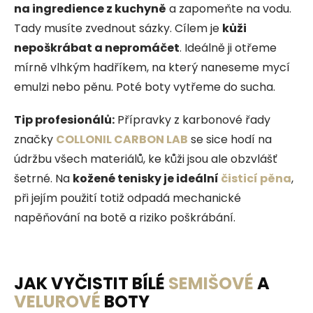
na ingredience z kuchyně
a zapomeňte na vodu.
Tady musíte zvednout sázky. Cílem je
kůži
nepoškrábat a nepromáčet
. Ideálně ji otřeme
mírně vlhkým hadříkem, na který naneseme mycí
emulzi nebo pěnu. Poté boty vytřeme do sucha.
Tip profesionálů:
Přípravky z karbonové řady
značky
COLLONIL CARBON LAB
se sice hodí na
údržbu všech materiálů, ke kůži jsou ale obzvlášť
šetrné. Na
kožené tenisky je ideální
čisticí pěna
,
při jejím použití totiž odpadá mechanické
napěňování na botě a riziko poškrábání.
JAK VYČISTIT BÍLÉ
SEMIŠOVÉ
A
VELUROVÉ
BOTY