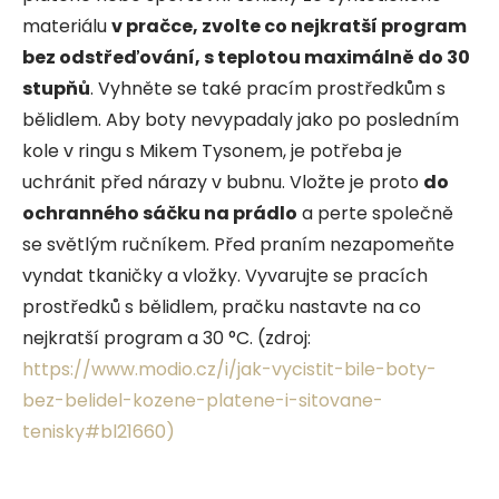
materiálu
v pračce, zvolte co nejkratší program
bez odstřeďování, s teplotou maximálně do 30
stupňů
. Vyhněte se také pracím prostředkům s
bělidlem. Aby boty nevypadaly jako po posledním
kole v ringu s Mikem Tysonem, je potřeba je
uchránit před nárazy v bubnu. Vložte je proto
do
ochranného sáčku na prádlo
a perte společně
se světlým ručníkem. Před praním nezapomeňte
vyndat tkaničky a vložky. Vyvarujte se pracích
prostředků s bělidlem, pračku nastavte na co
nejkratší program a 30 °C.
(zdroj:
https://www.modio.cz/i/jak-vycistit-bile-boty-
bez-belidel-kozene-platene-i-sitovane-
tenisky#bl21660)