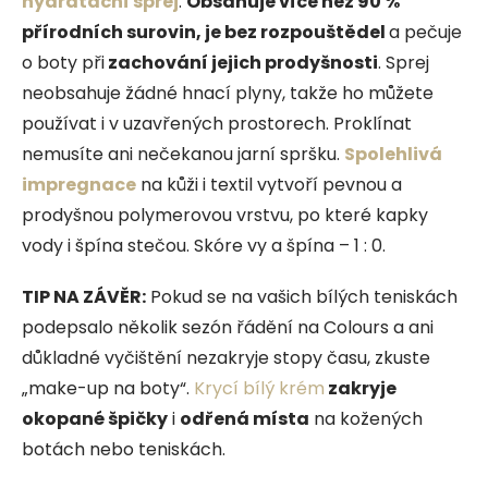
hydratační sprej
.
Obsahuje více než 90 %
přírodních surovin, je bez rozpouštědel
a pečuje
o boty při
zachování jejich prodyšnosti
. Sprej
neobsahuje žádné hnací plyny, takže ho můžete
používat i v uzavřených prostorech. Proklínat
nemusíte ani nečekanou jarní spršku.
Spolehlivá
impregnace
na kůži i textil vytvoří pevnou a
prodyšnou polymerovou vrstvu, po které kapky
vody i špína stečou. Skóre vy a špína – 1 : 0.
TIP NA ZÁVĚR:
Pokud se na vašich bílých teniskách
podepsalo několik sezón řádění na Colours a ani
důkladné vyčištění nezakryje stopy času, zkuste
„make-up na boty“.
Krycí bílý krém
zakryje
okopané špičky
i
odřená místa
na kožených
botách nebo teniskách.