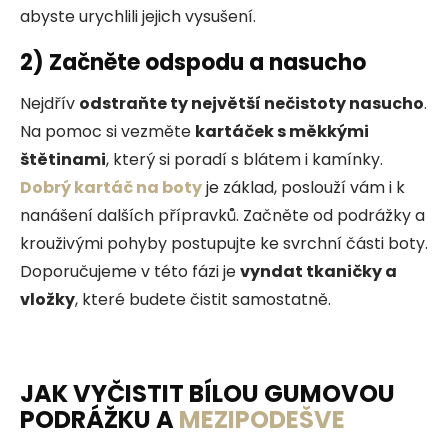
abyste urychlili jejich vysušení.
2)
Začněte odspodu a nasucho
Nejdřív
odstraňte ty největší nečistoty nasucho
.
Na pomoc si vezměte
kartáček s měkkými
štětinami
, který si poradí s blátem i kamínky.
Dobrý kartáč na boty
je základ, poslouží vám i k
nanášení dalších přípravků. Začněte od podrážky a
krouživými pohyby postupujte ke svrchní části boty.
Doporučujeme v této fázi je
vyndat tkaničky a
vložky
, které budete čistit samostatně.
JAK VYČISTIT BÍLOU GUMOVOU
PODRÁŽKU A
MEZIPODEŠVE