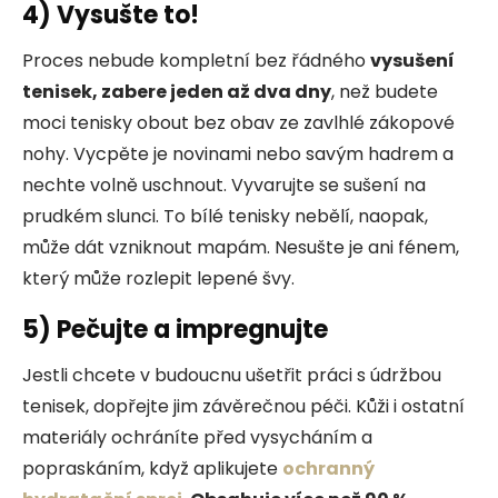
4)
Vysušte to!
Proces nebude kompletní bez řádného
vysušení
tenisek, zabere jeden až dva dny
, než budete
moci tenisky obout bez obav ze zavlhlé zákopové
nohy. Vycpěte je novinami nebo savým hadrem a
nechte volně uschnout. Vyvarujte se sušení na
prudkém slunci. To bílé tenisky nebělí, naopak,
může dát vzniknout mapám. Nesušte je ani fénem,
který může rozlepit lepené švy.
5)
Pečujte a impregnujte
Jestli chcete v budoucnu ušetřit práci s údržbou
tenisek, dopřejte jim závěrečnou péči. Kůži i ostatní
materiály ochráníte před vysycháním a
popraskáním, když aplikujete
ochranný