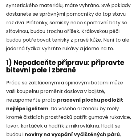
syntetického materiálu, máte vyhráno. Své poklady
dostanete se správnými pomocníky do top stavu
raz dva. Plátěnky, semišky nebo sportovní boty se
síťovinou, budou trochu oříšek. Královskou péči
budou potřebovat tenisky z pravé kůže. Není to ale
jaderná fyzika: vyhrňte rukávy a jdeme na to.
1)
Nepodceňte přípravu: připravte
bitevní pole i zbraně
Práce se zablácenými a špinavými botami může
vaši koupelnu proměnit doslova v bojiště,
nezapomeňte proto
pracovní plochu podložit
nejlépe igelitem
. Do vašeho arzenálu by měly
kromě čisticích prostředků patřit gumové rukavice,
lavor, kartáček a hadřík z mikrovlákna. Hodit se
budou i
noviny na vycpání vyčištěných párů
,