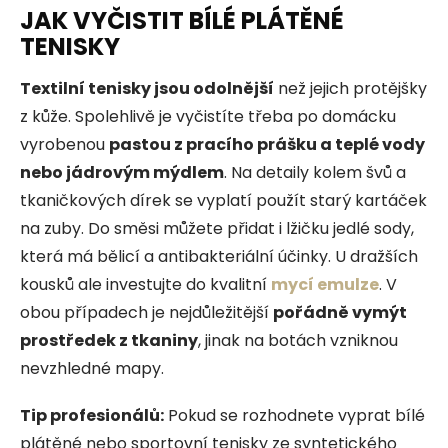
JAK VYČISTIT BÍLÉ PLÁTĚNÉ
TENISKY
Textilní tenisky jsou odolnější
než jejich protějšky
z kůže. Spolehlivě je vyčistíte třeba po domácku
vyrobenou
pastou z pracího prášku a teplé vody
nebo jádrovým mýdlem
. Na detaily kolem švů a
tkaničkových dírek se vyplatí použít starý kartáček
na zuby. Do směsi můžete přidat i lžičku jedlé sody,
která má bělicí a antibakteriální účinky. U dražších
kousků ale investujte do kvalitní
mycí emulze
. V
obou případech je nejdůležitější
pořádně vymýt
prostředek z tkaniny
, jinak na botách vzniknou
nevzhledné mapy.
Tip profesionálů:
Pokud se rozhodnete vyprat bílé
plátěné nebo sportovní tenisky ze syntetického