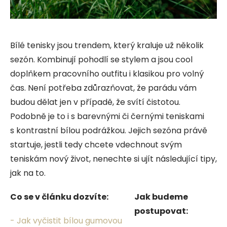
Bílé tenisky jsou trendem, který kraluje už několik
sezón. Kombinují pohodlí se stylem a jsou cool
doplňkem pracovního outfitu i klasikou pro volný
čas. Není potřeba zdůrazňovat, že parádu vám
budou dělat jen v případě, že svítí čistotou.
Podobně je to i s barevnými či černými teniskami
s kontrastní bílou podrážkou. Jejich sezóna právě
startuje, jestli tedy chcete vdechnout svým
teniskám nový život, nenechte si ujít následující tipy,
jak na to.
Co se v článku dozvíte:
Jak budeme
postupovat:
- Jak vyčistit bílou gumovou