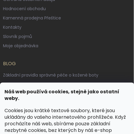
Hodnocení obchodu
Kamenná prodejna Přeštice
Kontakty
Slovník pojmů
Moje objednávka
BLOG
Základní pravidla správné péče o kožené boty
Jak pečovat o voskované, anilinové a olejované usně
Náš web používá cookies, stejně jako ostatní
Výroba českých kožených opasků: vůně pravé kůže, dotek
weby.
řemesla
Cookies jsou krátké textové soubory, které jsou
ukládány do vašeho internetového prohlížeče. Když
KONTAKT
procházíte náš web, sbíráme pouze základní
nezbytné cookies, bez kterých by náš e-shop
dotazy
@
spongr.cz