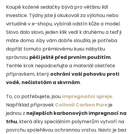
Koupě kožené sedačky bývá pro většinu lidí
investice. Týdny jste ji okukovali za výlohou nebo
virtuálně v e-shopu, vybírali odstín kůže a model.
Slovo dalo slovo, jeden klik vedl k druhému a teď ji
máte doma. Aby vám dobře sloužila, je potřeba
dopřát tomuto prémiovému kusu nábytku
správnou
péči ještě před prvním použitím
.
Tenhle krok nepodceňujte a materiál ošetřete
přípravkem, který
ochrání vaši pohovku
proti
vodě, nečistotám a skvrnám
.
To, co potřebujete, jsou
impregnační spreje
.
Například přípravek
Collonil Carbon Pure
je
jednou z
nejlepších karbonových impregnací na
trhu
, která díky speciálním polymerům vytvoří na
povrchu spolehlivou ochrannou vrstvu. Navíc je bez