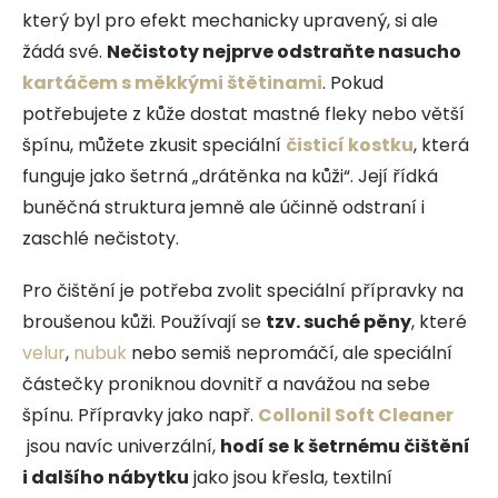
který byl pro efekt mechanicky upravený, si ale
žádá své.
Nečistoty nejprve odstraňte nasucho
kartáčem s měkkými štětinami
. Pokud
potřebujete z kůže dostat mastné fleky nebo větší
špínu, můžete zkusit speciální
čisticí kostku
, která
funguje jako šetrná „drátěnka na kůži“. Její řídká
buněčná struktura jemně ale účinně odstraní i
zaschlé nečistoty.
Pro čištění je potřeba zvolit speciální přípravky na
broušenou kůži. Používají se
tzv. suché pěny
, které
velur
,
nubuk
nebo semiš nepromáčí, ale speciální
částečky proniknou dovnitř a navážou na sebe
špínu. Přípravky jako např.
Collonil Soft Cleaner
jsou navíc univerzální,
hodí se
k šetrnému čištění
i dalšího nábytku
jako jsou křesla, textilní