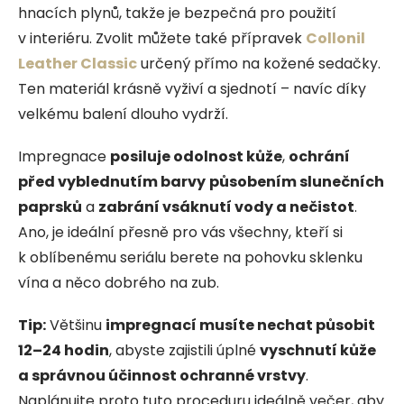
hnacích plynů, takže je bezpečná pro použití
v interiéru. Zvolit můžete také přípravek
Collonil
Leather Classic
určený přímo na kožené sedačky.
Ten materiál krásně vyživí a sjednotí – navíc díky
velkému balení dlouho vydrží.
Impregnace
posiluje odolnost kůže
,
ochrání
před vyblednutím barvy
působením slunečních
paprsků
a
zabrání vsáknutí vody a nečistot
.
Ano, je ideální přesně pro vás všechny, kteří si
k oblíbenému seriálu berete na pohovku sklenku
vína a něco dobrého na zub.
Tip:
Většinu
impregnací musíte nechat působit
12–24 hodin
, abyste zajistili úplné
vyschnutí kůže
a správnou účinnost ochranné vrstvy
.
Naplánujte proto tuto proceduru ideálně večer, aby