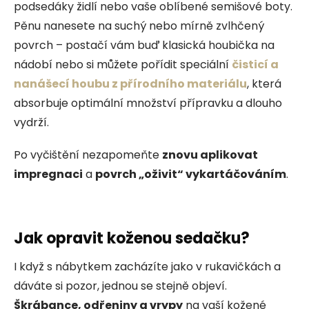
podsedáky židlí nebo vaše oblíbené semišové boty.
Pěnu nanesete na suchý nebo mírně zvlhčený
povrch – postačí vám buď klasická houbička na
nádobí nebo si můžete pořídit speciální
čisticí a
nanášecí houbu z přírodního materiálu
, která
absorbuje optimální množství přípravku a dlouho
vydrží.
Po vyčištění nezapomeňte
znovu aplikovat
impregnaci
a
povrch „oživit“ vykartáčováním
.
Jak opravit koženou sedačku?
I když s nábytkem zacházíte jako v rukavičkách a
dáváte si pozor, jednou se stejně objeví.
Škrábance, odřeniny a vrypy
na vaší kožené