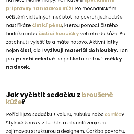
na nevzhledné mapy. Pomozte si
speciálními
přípravky na hladkou kůži
. Po mechanickém
očištění viditelných nečistot na povrch jednoduše
nastříkáte
čisticí pěnu
, kterou pomocí čistého
hadříku nebo
čisticí houbičky
vetřete do kůže. Po
zaschnutí vyleštíte a máte hotovo. Aktivní látky
nejen
čistí
, ale i
vyživují materiál do hloubky.
Ten
pak
působí celistvě
na pohled a zůstává
měkký
na dotek
.
Jak vyčistit sedačku z
broušené
kůže
?
Pořídili jste sedačku z veluru, nubuku nebo
semiše
?
Stylové kousky z těchto materiálů zaujmou
zajímavou strukturou a designem. Údržba povrchu,