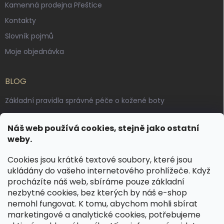
Kamenná prodejna Přeštice
Kontakty
Slovník pojmů
Moje objednávka
BLOG
Základní pravidla správné péče o kožené boty
Jak pečovat o voskované, anilinové a olejované usně
Náš web používá cookies, stejně jako ostatní
Výroba českých kožených opasků: vůně pravé kůže, dotek
weby.
řemesla
Cookies jsou krátké textové soubory, které jsou
ukládány do vašeho internetového prohlížeče. Když
KONTAKT
procházíte náš web, sbíráme pouze základní
nezbytné cookies, bez kterých by náš e-shop
dotazy
@
spongr.cz
nemohl fungovat. K tomu, abychom mohli sbírat
marketingové a analytické cookies, potřebujeme
+420 776 663 962