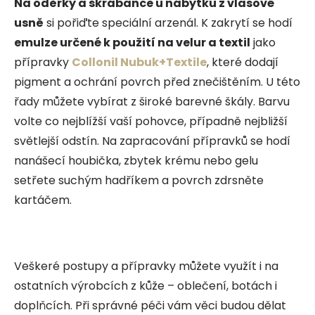
Na oděrky a škrábance u nábytku z vlasové
usně
si pořiďte speciální arzenál. K zakrytí se hodí
emulze určené k použití na velur a textil
jako
přípravky
Collonil Nubuk+Textile
, které dodají
pigment a ochrání povrch před znečištěním. U této
řady můžete vybírat z široké barevné škály. Barvu
volte co nejblížší vaší pohovce, případně nejbližší
světlejší odstín. Na zapracování přípravků se hodí
nanášecí houbička, zbytek krému nebo gelu
setřete suchým hadříkem a povrch zdrsněte
kartáčem.
Veškeré postupy a přípravky můžete využít i na
ostatních výrobcích z kůže – oblečení, botách i
doplňcích. Při správné péči vám věci budou dělat