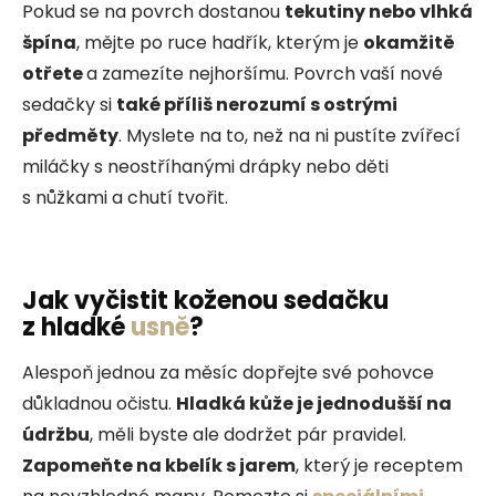
Pokud se na povrch dostanou
tekutiny nebo vlhká
špína
, mějte po ruce hadřík, kterým je
okamžitě
otřete
a zamezíte nejhoršímu. Povrch vaší nové
sedačky si
také příliš nerozumí s ostrými
předměty
. Myslete na to, než na ni pustíte zvířecí
miláčky s neostříhanými drápky nebo děti
s nůžkami a chutí tvořit.
Jak vyčistit koženou sedačku
z hladké
usně
?
Alespoň jednou za měsíc dopřejte své pohovce
důkladnou očistu.
Hladká kůže je jednodušší na
údržbu
, měli byste ale dodržet pár pravidel.
Zapomeňte na kbelík s jarem
, který je receptem