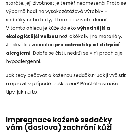
staráte, její životnost je téměř neomezená. Proto se
výborně hodí na vysokozátěžové výrobky –
sedačky nebo boty, které používáte denně.
V tomto ohledu je kůže daleko
výhodnější a
ekologičtější volbou
než jakékoliv jiné materiály.
Je skvělou variantou
pro astmatiky a lidi trpící
alergiemi
. Dobře se čistí, nedrží se v ní prach a je
hypoalergenní.
Jak tedy pečovat o koženou sedačku? Jak ji vyčistit
a opravit v případě poškození? Přečtěte si naše
tipy, jak na to.
Impregnace kožené sedačky
vám (doslova) zachrání kůži