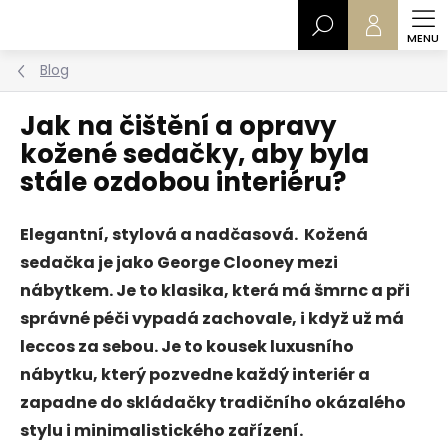
Přejít
Hledat
na
obsah
Blog
Jak na čištění a opravy
kožené sedačky, aby byla
stále ozdobou interiéru?
Elegantní, stylová a nadčasová. Kožená
sedačka je jako George Clooney mezi
nábytkem. Je to klasika, která má šmrnc a při
správné péči vypadá zachovale, i když už má
leccos za sebou. Je to kousek luxusního
nábytku, který pozvedne každý interiér a
zapadne do skládačky tradičního okázalého
stylu i minimalistického zařízení.