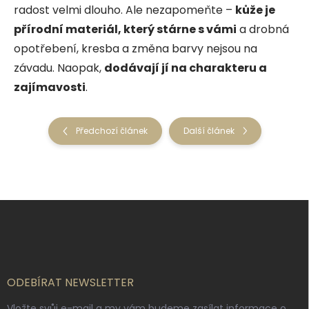
radost velmi dlouho. Ale nezapomeňte –
kůže je
přírodní materiál, který stárne s vámi
a drobná
opotřebení, kresba a změna barvy nejsou na
závadu. Naopak,
dodávají jí na charakteru a
zajímavosti
.
Předchozí článek
Další článek
Z
á
p
a
t
í
ODEBÍRAT NEWSLETTER
Vložte svůj e-mail a my vám budeme zasílat informace o