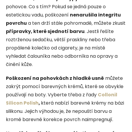
pohovce. Co s tím? Pokud se jedná pouze o
estetickou vadu, poškození
nenarušila integritu
povrchu
a ten drží stále pohromadě, můžete zkusit
přípravky, které sjednotí barvu
. Jestli řešíte
roztrženou sedačku, větší praskliny nebo třeba
propálené kolečko od cigarety, je na místě
vyhledat čalouníka nebo odborníka na opravy a
činění kůže.
Poškození na pohovkách z hladké usně
můžete
zakrýt pomocí barevných krémů, které se obvykle
používají na boty. Vyberte třeba z řady
Collonil
Silicon Polish
,
která nabízí barevné krémy na bázi
silikonu. Jejich výhodou je, že nepouští barvu a
kromě barevné korekce povrch naimpregnují.