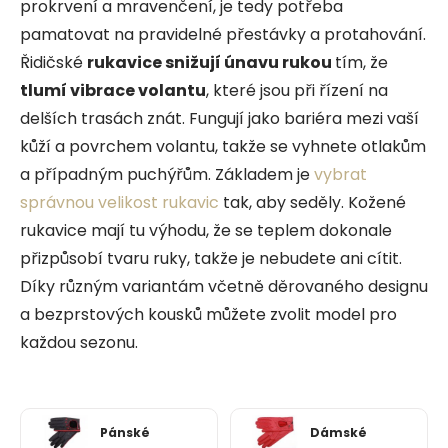
prokrvení a mravenčení, je tedy potřeba
pamatovat na pravidelné přestávky a protahování.
Řidičské
rukavice snižují únavu rukou
tím, že
tlumí vibrace volantu
, které jsou při řízení na
delších trasách znát. Fungují jako bariéra mezi vaší
kůží a povrchem volantu, takže se vyhnete otlakům
a případným puchýřům. Základem je
vybrat
správnou velikost rukavic
tak, aby seděly. Kožené
rukavice mají tu výhodu, že se teplem dokonale
přizpůsobí tvaru ruky, takže je nebudete ani cítit.
Díky různým variantám včetně děrovaného designu
a bezprstových kousků můžete zvolit model pro
každou sezonu.
Pánské
Dámské