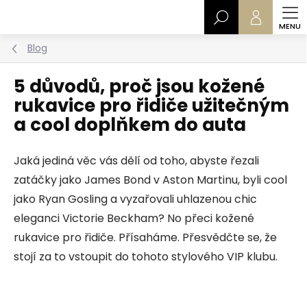
Přejít
Hledat
na
obsah
Blog
5 důvodů, proč jsou kožené
rukavice pro řidiče užitečným
a cool doplňkem do auta
Jaká jediná věc vás dělí od toho, abyste řezali
zatáčky jako James Bond v Aston Martinu, byli cool
jako Ryan Gosling a vyzařovali uhlazenou chic
eleganci Victorie Beckham? No přeci kožené
rukavice pro řidiče. Přísaháme. Přesvědčte se, že
stojí za to vstoupit do tohoto stylového VIP klubu.