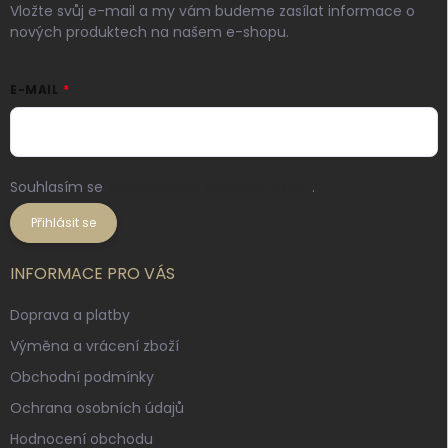
Vložte svůj e-mail a my vám budeme zasílat informace o
nových produktech na našem e-shopu.
E-MAIL
Souhlasím se
zpracováním osobních údajů
.
Přihlásit se
INFORMACE PRO VÁS
Doprava a platby
Výměna a vrácení zboží
Obchodní podmínky
Ochrana osobních údajů
Hodnocení obchodu