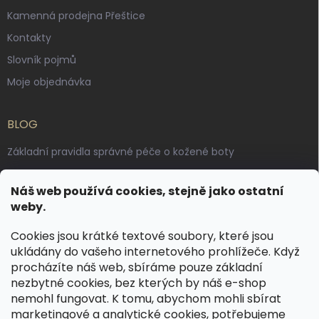
Kamenná prodejna Přeštice
Kontakty
Slovník pojmů
Moje objednávka
BLOG
Základní pravidla správné péče o kožené boty
Jak pečovat o voskované, anilinové a olejované usně
Náš web používá cookies, stejně jako ostatní
Výroba českých kožených opasků: vůně pravé kůže, dotek
weby.
řemesla
Cookies jsou krátké textové soubory, které jsou
ukládány do vašeho internetového prohlížeče. Když
KONTAKT
procházíte náš web, sbíráme pouze základní
nezbytné cookies, bez kterých by náš e-shop
dotazy
@
spongr.cz
nemohl fungovat. K tomu, abychom mohli sbírat
marketingové a analytické cookies, potřebujeme
+420 776 663 962