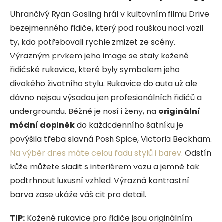
Uhrančivý Ryan Gosling hrál v kultovním filmu Drive
bezejmenného řidiče, který pod rouškou noci vozil
ty, kdo potřebovali rychle zmizet ze scény.
Výrazným prvkem jeho image se staly kožené
řidičské rukavice, které byly symbolem jeho
divokého životního stylu. Rukavice do auta už ale
dávno nejsou výsadou jen profesionálních řidičů a
undergroundu. Běžně je nosí i ženy, na
originální
módní doplněk
do každodenního šatníku je
povýšila třeba slavná Posh Spice, Victoria Beckham.
Na výběr dnes máte celou řadu stylů i barev.
Odstín
kůže můžete sladit s interiérem vozu a jemně tak
podtrhnout luxusní vzhled. Výrazná kontrastní
barva zase ukáže váš cit pro detail.
TIP:
Kožené rukavice pro řidiče jsou originálním