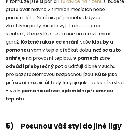
K tomu, že jste si pořídili
rukavice na řízení
, si budete
gratulovat hlavně v zimních měsících nebo
parném létě. Není nic příjemného, když se
zkřehlými prsty musíte vyjet ráno do práce
s autem, které stálo celou noc na mrazu mimo
garáž.
Kožené rukavice chrání
vaše
klouby
a
pomohou
vám v teple přečkat dobu,
než se auto
zahřeje
na provozní teplotu.
V parnech
zase
odvádí přebytečný pot
a udržují dlaně v suchu
pro bezproblémovou bezpečnou jízdu.
Kůže
jako
přírodní materiál
tedy funguje jako izolační vrstva
– vždy
pomáhá udržet optimální příjemnou
teplotu
.
5) Posunou váš styl do jiné ligy