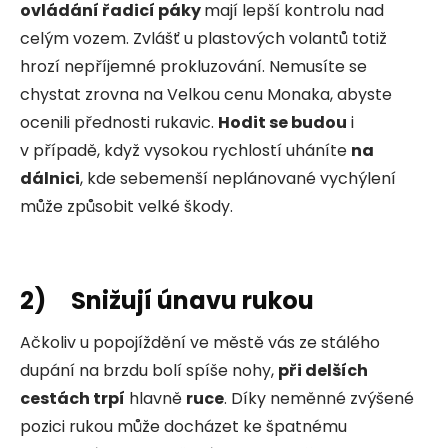
ovládání řadicí páky
mají lepší kontrolu nad
celým vozem. Zvlášť u plastových volantů totiž
hrozí nepříjemné prokluzování. Nemusíte se
chystat zrovna na Velkou cenu Monaka, abyste
ocenili přednosti rukavic.
Hodit se budou
i
v případě, když vysokou rychlostí uháníte
na
dálnici
, kde sebemenší neplánované vychýlení
může způsobit velké škody.
2) Snižují únavu rukou
Ačkoliv u popojíždění ve městě vás ze stálého
dupání na brzdu bolí spíše nohy,
při delších
cestách trpí
hlavně
ruce
. Díky neměnné zvýšené
pozici rukou může docházet ke špatnému