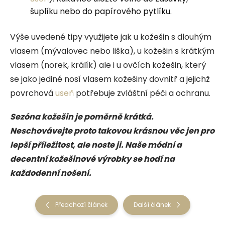
šuplíku nebo do papírového pytlíku.
Výše uvedené tipy využijete jak u kožešin s dlouhým
vlasem (mývalovec nebo liška), u kožešin s krátkým
vlasem (norek, králík) ale i u ovčích kožešin, který
se jako jediné nosí vlasem kožešiny dovnitř a jejichž
povrchová
useň
potřebuje zvláštní péči a ochranu.
Sezóna kožešin je poměrně krátká.
Neschovávejte proto takovou krásnou věc jen pro
lepší příležitost, ale noste ji. Naše módní a
decentní kožešinové výrobky se hodí na
každodenní nošení.
Předchozí článek
Další článek