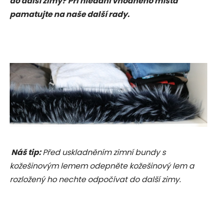
do další zimy? Při hledání vhodného místa
pamatujte na naše další rady.
Náš tip:
Před uskladněním zimní bundy s
kožešinovým lemem odepněte kožešinový lem a
rozložený ho nechte odpočívat do další zimy.