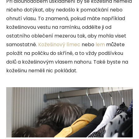
Při dlouhodobém uskladnění by se kožešina neměla
ničeho dotýkat, aby nedošlo k pomačkání nebo
ohnutí vlasu. To znamená, pokud máte například
kožešinovou vestu na ramínku, oddělte ji od
ostatního oblečení mezerou tak, aby mohla viset
samostatně.
Kožešinový límec
nebo
lem
můžete
položit na poličku do skříně, a to vždy podšívkou
dolů a kožešinovým vlasem nahoru. Také byste na
kožešinu neměli nic pokládat.