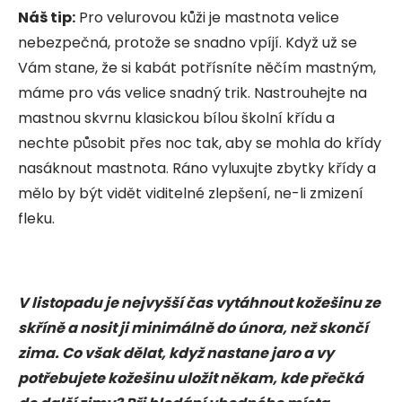
Náš tip:
Pro velurovou kůži je mastnota velice
nebezpečná, protože se snadno vpíjí. Když už se
Vám stane, že si kabát potřísníte něčím mastným,
máme pro vás velice snadný trik. Nastrouhejte na
mastnou skvrnu klasickou bílou školní křídu a
nechte působit přes noc tak, aby se mohla do křídy
nasáknout mastnota. Ráno vyluxujte zbytky křídy a
mělo by být vidět viditelné zlepšení, ne-li zmizení
fleku.
V listopadu je nejvyšší čas vytáhnout kožešinu ze
skříně a nosit ji minimálně do února, než skončí
zima. Co však dělat, když nastane jaro a vy
potřebujete kožešinu uložit někam, kde přečká