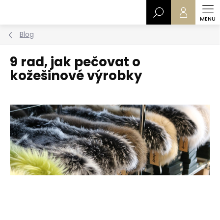
Přejít
Hledat
na
obsah
Blog
9 rad, jak pečovat o
kožešinové výrobky