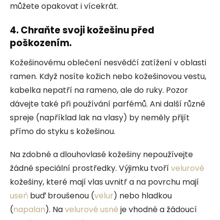
můžete opakovat i vícekrát.
4. Chraňte svoji kožešinu před
poškozením.
Kožešinovému oblečení nesvědčí zatížení v oblasti
ramen. Když nosíte kožich nebo kožešinovou vestu,
kabelka nepatří na rameno, ale do ruky. Pozor
dávejte také při používání parfémů. Ani další různé
spreje (například lak na vlasy) by neměly přijít
přímo do styku s kožešinou.
Na zdobné a dlouhovlasé kožešiny nepoužívejte
žádné speciální prostředky. Výjimku tvoří
velurové
kožešiny, které mají vlas uvnitř a na povrchu mají
useň
buď broušenou (
velur
) nebo hladkou
(
napalan
). Na
velurové
usně
je vhodné a žádoucí