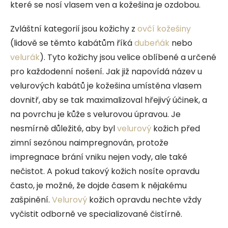
které se nosí vlasem ven a kožešina je ozdobou.
Zvláštní kategorií jsou kožichy z
ovčí kožešiny
(lidově se těmto kabátům říká
dubeňák
nebo
velurák
). Tyto kožichy jsou velice oblíbené a určené
pro každodenní nošení. Jak již napovídá název u
velurových kabátů je kožešina umístěna vlasem
dovnitř, aby se tak maximalizoval hřejivý účinek, a
na povrchu je kůže s velurovou úpravou. Je
nesmírně důležité, aby byl
velurový
kožich před
zimní sezónou naimpregnován, protože
impregnace brání vniku nejen vody, ale také
nečistot. A pokud takový kožich nosíte opravdu
často, je možné, že dojde časem k nějakému
zašpinění.
Velurový
kožich opravdu nechte vždy
vyčistit odborně ve specializované čistírně.