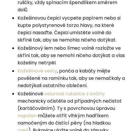
ruličky, vždy spínacím špendlíkem směrem
dolů.
Kožešinovou čepici vycpete papírem nebo si
kupte polystyrenové torzo hlavy, na které
čepici nasaďte. Čepici umístěte volně do
skříně tak, aby se nemohla ničeho dotýkat.
Kožešinový lem nebo límec volně rozložte ve
skříni tak, aby se nemohl ničeho dotýkat a vlas
kožešiny netrpěl.
Kožešinové vesty
, ponča a kabáty mějte
pověšené na ramínku tak, aby se nemačkaly a
nedotýkali ostatního oblečení.
Kožešinové
velurové
rukavice z
ovčiny
mechanicky očistěte od případných nečistot
(kartáčováním). Ty s povrchovou úpravou
napalan
můžete otřít vlhkým hadříkem
namočeným do čistící pěny (na hladkou
useň
). Rukavice uložte volně do zásuvky,