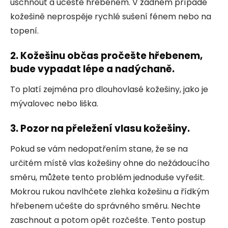
uschnout a učešte hřebenem. V žádném případě
kožešině neprospěje rychlé sušení fénem nebo na
topení.
2. Kožešinu občas pročešte hřebenem,
bude vypadat lépe a nadýchaně.
To platí zejména pro dlouhovlasé kožešiny, jako je
mývalovec nebo liška.
3. Pozor na přeležení vlasu kožešiny.
Pokud se vám nedopatřením stane, že se na
určitém místě vlas kožešiny ohne do nežádoucího
směru, můžete tento problém jednoduše vyřešit.
Mokrou rukou navlhčete zlehka kožešinu a řídkým
hřebenem učešte do správného směru. Nechte
zaschnout a potom opět rozčešte. Tento postup