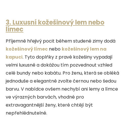
3. Luxusní kožešinový lem nebo
límec
Příjemně hřejivý pocit během studené zimy dodá
kožešinový límec
nebo
kožešinový lem na
kapuci
. Tyto doplňky z pravé kožešiny vypadají
velmi luxusně a dokážou tím pozvednout vzhled
celé bundy nebo kabátu. Pro ženu, která se obléká
jednoduše a elegantně zvolte černou nebo šedou
barvu. V nabídce ovšem nechybí ani lemy a límce
ve výrazných barvách, vhodné pro
extravagantnější ženy, které chtějí být
nepřehlédnutelné.