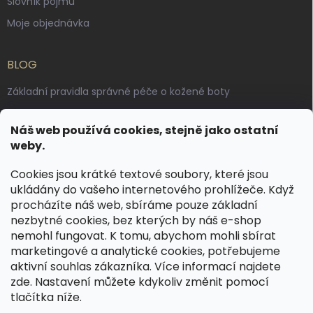
Slovník pojmů
Moje objednávka
BLOG
Základní pravidla správné péče o kožené boty
Jak pečovat o voskované, anilinové a olejované usně
Náš web používá cookies, stejně jako ostatní
Výroba českých kožených opasků: vůně pravé kůže, dotek
weby.
řemesla
Cookies jsou krátké textové soubory, které jsou
ukládány do vašeho internetového prohlížeče. Když
KONTAKT
procházíte náš web, sbíráme pouze základní
nezbytné cookies, bez kterých by náš e-shop
dotazy
@
spongr.cz
nemohl fungovat. K tomu, abychom mohli sbírat
marketingové a analytické cookies, potřebujeme
+420 776 663 962
aktivní souhlas zákazníka. Více informací najdete
https://www.facebook.com/spongr.cz
zde
. Nastavení můžete kdykoliv změnit pomocí
tlačítka níže.
spongr.cz