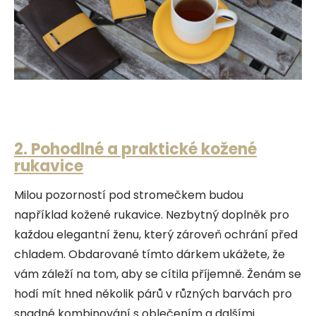
2. Pohodlné a praktické kožené
rukavice
Milou pozorností pod stromečkem budou
například kožené rukavice. Nezbytný doplněk pro
každou elegantní ženu, který zároveň ochrání před
chladem. Obdarované tímto dárkem ukážete, že
vám záleží na tom, aby se cítila příjemně. Ženám se
hodí mít hned několik párů v různých barvách pro
snadné kombinování s oblečením a dalšími