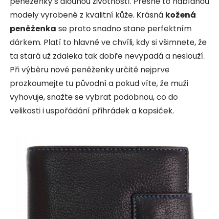
peněženky s dlouhou životností. Přesně to nabídnou
modely vyrobené z kvalitní kůže. Krásná
kožená
peněženka
se proto snadno stane perfektním
dárkem. Platí to hlavně ve chvíli, kdy si všimnete, že
ta stará už zdaleka tak dobře nevypadá a neslouží.
Při výběru nové peněženky určitě nejprve
prozkoumejte tu původní a pokud víte, že muži
vyhovuje, snažte se vybrat podobnou, co do
velikosti i uspořádání přihrádek a kapsiček.