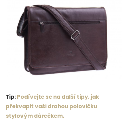
Tip:
Podívejte se na další tipy, jak
překvapit vaši drahou polovičku
stylovým dárečkem.