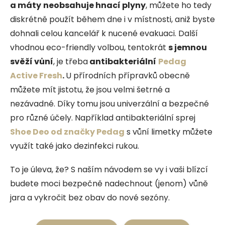
a máty
neobsahuje hnací plyny
, můžete
ho tedy
diskrétně použít během dne i v místnosti, aniž byste
dohnali celou kancelář k nucené evakuaci.
Další
vhodnou eco-friendly volbou, tentokrát
s jemnou
svěží vůní
, je třeba
antibakteriální
Pedag
Active Fresh
.
U přírodních přípravků obecně
můžete mít jistotu, že jsou velmi šetrné a
nezávadné. Díky tomu jsou univerzální a bezpečné
pro různé účely. Například antibakteriální sprej
Shoe Deo od značky Pedag
s vůní limetky můžete
využít také jako dezinfekci rukou.
To je úleva, že? S naším návodem se vy i vaši blízcí
budete moci bezpečně nadechnout (jenom) vůně
jara a vykročit bez obav do nové sezóny.