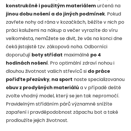
konstrukčně i použitým materiálem
určená na
jinou dobu nošení a do jiných podmínek
. Pokud
zavřete nohy od rána v kozačkách, běžíte v nich po
práci kalužemi na nákup a večer vyrazíte do víru
velkoměsta, nemůžete se divit, že vás na konci dne
čeká jistojistě tzv. zákopová noha. Odborníci
doporučují
boty střídat
maximálně
po 4
hodinách nošení
. Pro optimální zdraví nohou i
dlouhou životnost vašich střevíců si
do práce
pořiďte přezůvky
,
na sport
noste specializovanou
obuv z prodyšných materiálů
a v případě deště
zvolte vhodný model, který se jen tak nepromočí.
Pravidelným střídáním párů významně snížíte
zapaření i pravděpodobnost zápachu bot a také
prodloužíte jejich životnost.