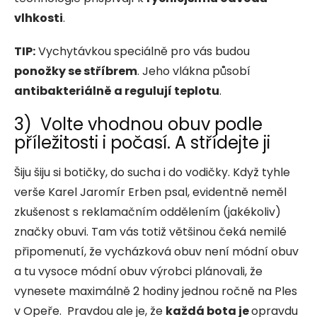
vlhkosti
.
TIP:
Vychytávkou speciálně pro vás budou
ponožky se stříbrem
. Jeho vlákna působí
antibakteriálně a regulují teplotu
.
3) Volte vhodnou obuv podle
příležitosti i počasí. A střídejte ji
Šiju šiju si botičky, do sucha i do vodičky. Když tyhle
verše Karel Jaromír Erben psal, evidentně neměl
zkušenost s reklamačním oddělením (jakékoliv)
značky obuvi. Tam vás totiž většinou čeká nemilé
připomenutí, že vycházková obuv není módní obuv
a tu vysoce módní obuv výrobci plánovali, že
vynesete maximálně 2 hodiny jednou ročně na Ples
v Opeře. Pravdou ale je, že
každá bota je
opravdu