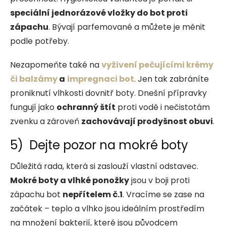
speciální jednorázové vložky do bot proti
zápachu
. Bývají parfemované a můžete je měnit
podle potřeby.
Nezapomeňte také na
vyživení pečujícími krémy
či balzámy
a
impregnaci bot
. Jen tak zabráníte
proniknutí vlhkosti dovnitř boty. Dnešní přípravky
fungují jako
ochranný štít
proti vodě i nečistotám
zvenku a zároveň
zachovávají prodyšnost obuvi
.
5) Dejte pozor na mokré boty
Důležitá rada, která si zaslouží vlastní odstavec.
Mokré boty a vlhké ponožky
jsou v boji proti
zápachu bot
nepřítelem č.1
. Vracíme se zase na
začátek – teplo a vlhko jsou ideálním prostředím
na množení bakterií, které jsou původcem