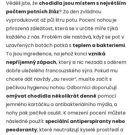
Věděli jste, že
chodidla jsou místem s největším
počtem potních žláz
? Za den zvládnou
vyprodukovat až půl litru potu. Pocení nohou je
přirozená záležitost, která se v určité míře týká
každého z nás. Problém ale nastává, když se pot v
uzavřených botách potká s
teplem a bakteriemi
.
To jsou ingredience, na jehož konci
vzniká
nepříjemný zápach
, který si nic nezadá s odérem
dobře uleželého francouzského sýra. Pokud mu
chcete dát navždy „au revoir“, musíte začít s
pečlivou hygienou nohou. Odborníci doporučují
omývat chodidla několikrát denně
pomocí
jemného kartáčku a antibakteriálního mýdla, a
nohy pak pečlivě osušit. K omezení pocení můžete
následně použít
speciální antiperspiranty nebo
peodoranty
, které neutralizují kyselé prostředí a