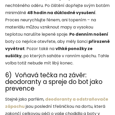
nechtěného odéru. Po čištění dopřejte svým botám
minimálně
48 hodin na důkladné vysušení
.
Proces neurychlujte fénem, ani topením – na
materiálu můžou vzniknout mapy a vysokou
teplotou narušíte lepené spoje.
Po denním nošení
boty co nejvíce otevřete, aby měly šanci
přirozeně
vyvětrat
. Pozor také na
vlhké ponožky ze
sušičky
, po kterých saháte v ranním spěchu. Tahle
volba totiž nebude mít libý konec.
6) Voňavá tečka na závěr:
deodoranty a spreje do bot jako
prevence
Stejně jako parfém,
deodoranty a odstraňovače
zápachu
jsou poslední třešničkou na dortu, která
zakončí celkovou péči o vaše chodidla a boty v