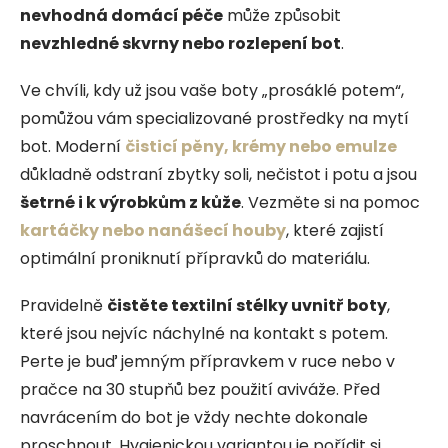
nevhodná domácí péče
může způsobit
nevzhledné skvrny nebo rozlepení bot
.
Ve chvíli, kdy už jsou vaše boty „prosáklé potem“,
pomůžou vám specializované prostředky na mytí
bot. Moderní
čisticí pěny, krémy nebo emulze
důkladně odstraní zbytky soli, nečistot i potu a jsou
šetrné i k výrobkům z kůže
. Vezměte si na pomoc
kartáčky nebo nanášecí houby
, které zajistí
optimální proniknutí přípravků do materiálu.
Pravidelně
čistěte textilní stélky uvnitř boty
,
které jsou nejvíc náchylné na kontakt s potem.
Perte je buď jemným přípravkem v ruce nebo v
pračce na 30 stupňů bez použití aviváže. Před
navrácením do bot je vždy nechte dokonale
proschnout. Hygienickou variantou je pořídit si