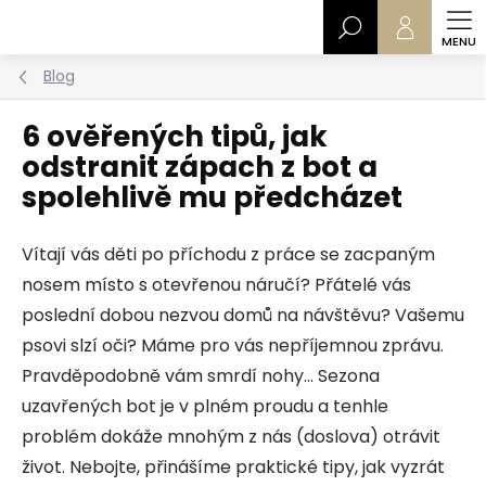
Přejít
Hledat
na
obsah
Blog
6 ověřených tipů, jak
odstranit zápach z bot a
spolehlivě mu předcházet
Vítají vás děti po příchodu z práce se zacpaným
nosem místo s otevřenou náručí? Přátelé vás
poslední dobou nezvou domů na návštěvu? Vašemu
psovi slzí oči? Máme pro vás nepříjemnou zprávu.
Pravděpodobně vám smrdí nohy… Sezona
uzavřených bot je v plném proudu a tenhle
problém dokáže mnohým z nás (doslova) otrávit
život. Nebojte, přinášíme praktické tipy, jak vyzrát