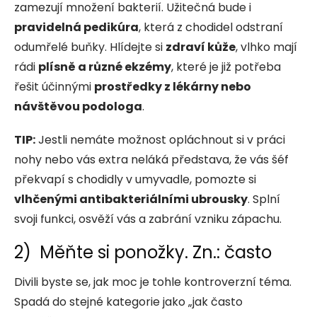
zamezují množení bakterií. Užitečná bude i
pravidelná pedikúra
, která z chodidel odstraní
odumřelé buňky. Hlídejte si
zdraví kůže
, vlhko mají
rádi
plísně a různé ekzémy
, které je již potřeba
řešit účinnými
prostředky z lékárny nebo
návštěvou podologa
.
TIP:
Jestli nemáte možnost opláchnout si v práci
nohy nebo vás extra neláká představa, že vás šéf
překvapí s chodidly v umyvadle, pomozte si
vlhčenými antibakteriálními ubrousky
. Splní
svoji funkci, osvěží vás a zabrání vzniku zápachu.
2) Měňte si ponožky. Zn.: často
Divili byste se, jak moc je tohle kontroverzní téma.
Spadá do stejné kategorie jako „jak často