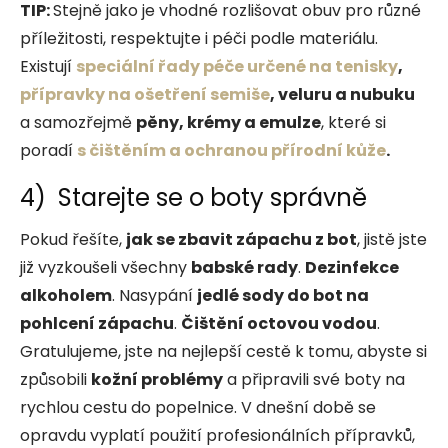
TIP:
Stejně jako
je vhodné rozlišovat obuv pro různé
příležitosti, respektujte i péči podle materiálu.
Existují
speciální řady péče určené na tenisky
,
přípravky na ošetření
semiše
, veluru a nubuku
a samozřejmě
pěny, krémy a emulze
, které si
poradí
s čištěním a ochranou přírodní kůže
.
4) Starejte se o boty správně
Pokud řešíte,
jak se zbavit zápachu z bot
, jistě jste
již vyzkoušeli všechny
babské rady
.
Dezinfekce
alkoholem
. Nasypání
jedlé sody do bot na
pohlcení zápachu
.
Čištění octovou vodou
.
Gratulujeme, jste na nejlepší cestě k tomu, abyste si
způsobili
kožní problémy
a připravili své boty na
rychlou cestu do popelnice. V dnešní době se
opravdu vyplatí použití profesionálních přípravků,