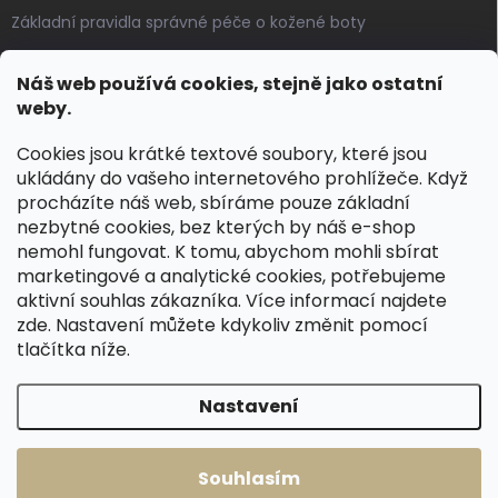
Základní pravidla správné péče o kožené boty
Jak pečovat o voskované, anilinové a olejované usně
Náš web používá cookies, stejně jako ostatní
Výroba českých kožených opasků: vůně pravé kůže, dotek
weby.
řemesla
Cookies jsou krátké textové soubory, které jsou
ukládány do vašeho internetového prohlížeče. Když
KONTAKT
procházíte náš web, sbíráme pouze základní
nezbytné cookies, bez kterých by náš e-shop
dotazy
@
spongr.cz
nemohl fungovat. K tomu, abychom mohli sbírat
marketingové a analytické cookies, potřebujeme
+420 776 663 962
aktivní souhlas zákazníka. Více informací najdete
https://www.facebook.com/spongr.cz
zde
. Nastavení můžete kdykoliv změnit pomocí
tlačítka níže.
spongr.cz
Nastavení
Copyright 2026
Špongr.cz
. Všechna práva vyhrazena.
Souhlasím