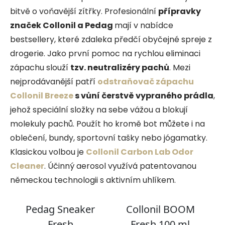
bitvě o voňavější zítřky. Profesionální
přípravky
značek Collonil a Pedag
mají v nabídce
bestsellery, které zdaleka předčí obyčejné spreje z
drogerie. Jako první pomoc na rychlou eliminaci
zápachu slouží
tzv. neutralizéry pachů
. Mezi
nejprodávanější patří
odstraňovač zápachu
Collonil Breeze
s vůní čerstvě vypraného prádla
,
jehož speciální složky na sebe vážou a blokují
molekuly pachů. Použít ho kromě bot můžete i na
oblečení, bundy, sportovní tašky nebo jógamatky.
Klasickou volbou je
Collonil Carbon Lab Odor
Cleaner
. Účinný aerosol využívá patentovanou
německou technologii s aktivním uhlíkem.