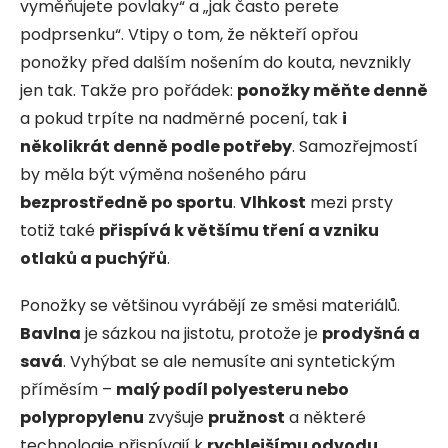
vyměňujete povlaky“ a „jak často perete
podprsenku“. Vtipy o tom, že někteří opřou
ponožky před dalším nošením do kouta, nevznikly
jen tak. Takže pro pořádek:
ponožky měňte denně
a pokud trpíte na nadměrné pocení, tak
i
několikrát denně podle potřeby
. Samozřejmostí
by měla být výměna nošeného páru
bezprostředně po sportu
.
Vlhkost
mezi prsty
totiž také
přispívá k většímu tření a vzniku
otlaků a puchýřů
.
Ponožky se většinou vyrábějí ze směsi materiálů.
Bavlna
je sázkou na jistotu, protože je
prodyšná a
savá
. Vyhýbat se ale nemusíte ani syntetickým
příměsím –
malý podíl polyesteru nebo
polypropylenu
zvyšuje
pružnost
a některé
technologie přispívají k
rychlejšímu odvodu