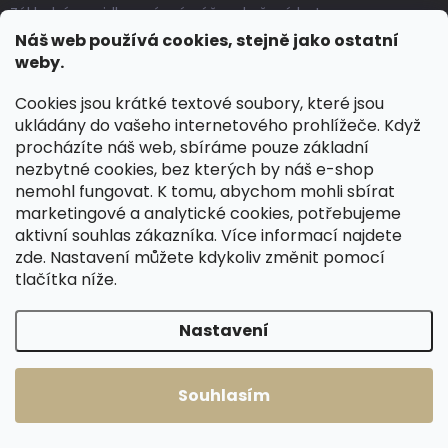
Základní pravidla správné péče o kožené boty
Náš web používá cookies, stejně jako ostatní
Jak pečovat o voskované, anilinové a olejované usně
weby.
Výroba českých kožených opasků: vůně pravé kůže, dotek
řemesla
Cookies jsou krátké textové soubory, které jsou
ukládány do vašeho internetového prohlížeče. Když
procházíte náš web, sbíráme pouze základní
KONTAKT
nezbytné cookies, bez kterých by náš e-shop
nemohl fungovat. K tomu, abychom mohli sbírat
dotazy
@
spongr.cz
marketingové a analytické cookies, potřebujeme
aktivní souhlas zákazníka. Více informací najdete
+420 776 663 962
zde
. Nastavení můžete kdykoliv změnit pomocí
tlačítka níže.
https://www.facebook.com/spongr.cz
spongr.cz
Nastavení
Souhlasím
Copyright 2026
Špongr.cz
. Všechna práva vyhrazena.
Vytvořil Shoptet