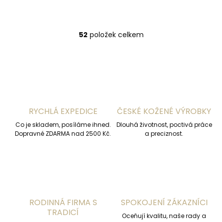
52
položek celkem
O
v
l
á
d
a
c
í
RYCHLÁ EXPEDICE
ČESKÉ KOŽENÉ VÝROBKY
p
r
Co je skladem, posíláme ihned.
Dlouhá životnost, poctivá práce
v
Dopravné ZDARMA nad 2500 Kč.
a preciznost.
k
y
v
ý
p
i
s
RODINNÁ FIRMA S
SPOKOJENÍ ZÁKAZNÍCI
u
TRADICÍ
Oceňují kvalitu, naše rady a