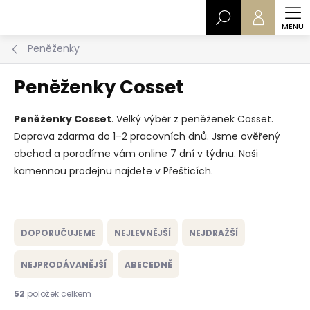
Přejít
Hledat
na
obsah
Peněženky
Peněženky Cosset
Peněženky Cosset
. Velký výběr z peněženek Cosset.
Doprava zdarma do 1–2 pracovních dnů. Jsme ověřený
obchod a poradíme vám online 7 dní v týdnu. Naši
kamennou prodejnu najdete v Přešticích.
Ř
a
DOPORUČUJEME
NEJLEVNĚJŠÍ
NEJDRAŽŠÍ
z
e
NEJPRODÁVANĚJŠÍ
ABECEDNĚ
n
í
52
položek celkem
p