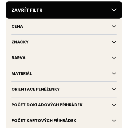
r
ZAVŘÍT FILTR
o
d
u
CENA
k
t
ů
ZNAČKY
BARVA
MATERIÁL
ORIENTACE PENĚŽENKY
POČET DOKLADOVÝCH PŘIHRÁDEK
POČET KARTOVÝCH PŘIHRÁDEK