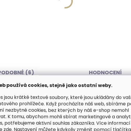
Vyrobíme do 20 dnů
Skladem, odesíláme 
(>2 ks)
(
írování textu na
Collonil Carbon Lab Star
ěženku
Kit sada pro péči o tenis
 Kč
425 Kč
košíku
Do košíku
PODOBNÉ (6)
HODNOCENÍ
eb používá cookies, stejně jako ostatní weby.
s jsou krátké textové soubory, které jsou ukládány do va
50620. Tato kvalitně
Dop
etového prohlížeče. Když procházíte náš web, sbíráme 
tevírá na výšku, pojme 5 karet.
ní nezbytné cookies, bez kterých by náš e-shop nemohl
vané kožené peněženky v
at. K tomu, abychom mohli sbírat marketingové a analyt
s, potřebujeme aktivní souhlas zákazníka. Více informací
ch. Balení peněženky obsahuje
te
zde
. Nastavení můžete kdykoliv změnit pomocí tlačítka 