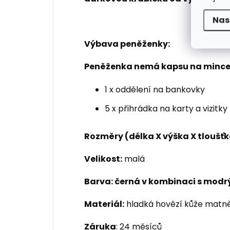
Nas
Výbava peněženky:
Peněženka nemá kapsu na mince 
1 x oddělení na bankovky
5 x přihrádka na karty a vizitky
Rozměry (délka X výška X tloušťk
Velikost:
malá
Barva: černá v kombinaci s mod
Materiál:
hladká hovězí kůže matně
Záruka
: 24 měsíců