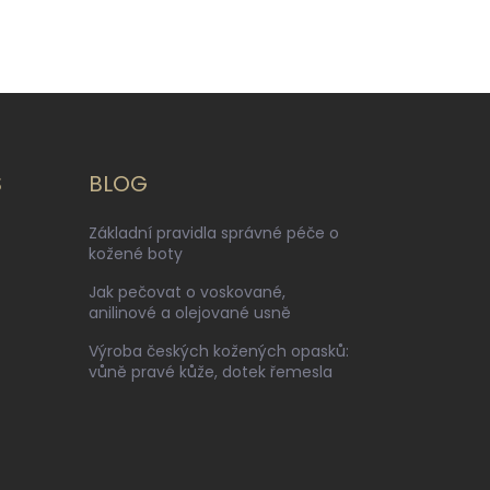
S
BLOG
Základní pravidla správné péče o
kožené boty
Jak pečovat o voskované,
anilinové a olejované usně
Výroba českých kožených opasků:
vůně pravé kůže, dotek řemesla