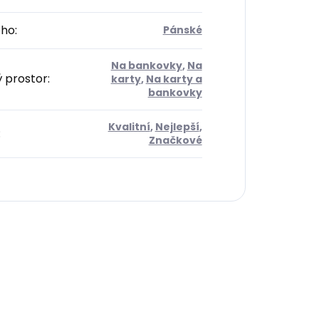
oho
:
Pánské
Na bankovky
,
Na
ý prostor
:
karty
,
Na karty a
bankovky
Kvalitní
,
Nejlepší
,
:
Značkové