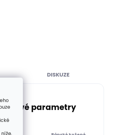
Skladem, odesíláme ihned
ihned
(1 ks)
>2 ks)
Kožené pouzdro na karty
ter
SECRID Slimwallet Vintage
ky
Orange oranžová cihlová
1 749 Kč
Do košíku
DISKUZE
šeho
lňkové parametry
pouze
ické
níže.
Pánské kožené