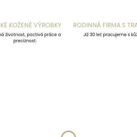
KÉ KOŽENÉ VÝROBKY
RODINNÁ FIRMA S TR
á životnost, poctivá práce a
Již 30 let pracujeme s kůž
preciznost.
UČUJEME