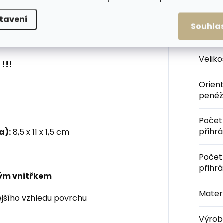
Kateg
tavení
Souhla
Barva
:
Velik
!!!
Orien
peněž
Počet
přihr
a):
8,5 x 11 x 1,5 cm
Počet
přihr
rým vnitřkem
Materi
jšího vzhledu povrchu
Výrob