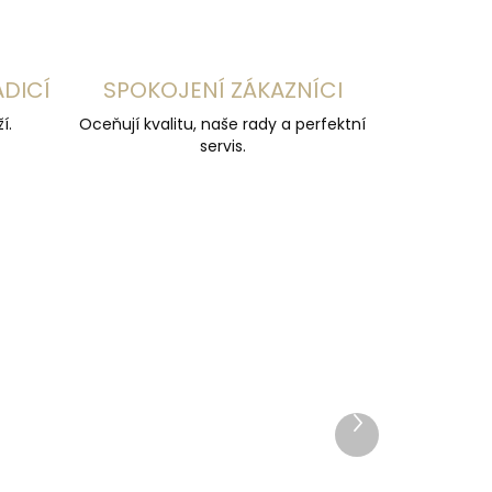
ADICÍ
SPOKOJENÍ ZÁKAZNÍCI
í.
Oceňují kvalitu, naše rady a perfektní
servis.
ZDARMA
Další
produkt