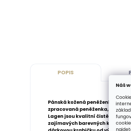
Vyrobíme do 20 dnů
(>2 ks)
Gravírování monogramu na
Grav
peněženku
pen
269 Kč
329
Do košíku
Do 
POPIS
Náš w
Cookie
Pánská kožená peněženka Lagen 
intern
zpracovaná peněženka, která se o
základ
Lagen jsou kvalitní čistě zpraco
fungov
cookie
zajímavých barevných kombinací
najde
dárkovou krabičku od výrobce.