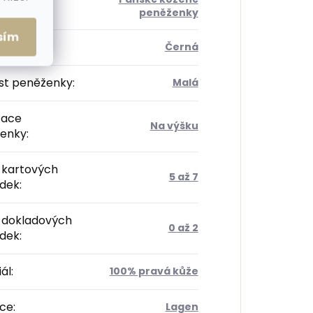
orie
:
peněženky
sím
Černá
ost peněženky
:
Malá
tace
Na výšku
enky
:
 kartových
5 až 7
ádek
:
 dokladových
0 až 2
ádek
:
ál
:
100% pravá kůže
ce
:
Lagen