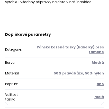
výrobku. Všechny přípravky najdete v naší nabídce.
Doplňkové parametry
Pánské kožené tašky (kabelky) přes
Kategorie
:
rameno
Barva
:
Modrá
Materiál
:
50% pravá kůže
,
50% nylon
Popruh
:
ano
Velikost
malá
tašky
: