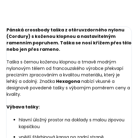
Pánská crossbody taška z otěruvzdorného nylonu
(Cordury) s koženou klopnou a nastavitelným
ramenním popruhem. Taška se nosí křížem přes tělo
nebo jen přes rameno.
Taška s černou koženou klopnou a tmavě modrým
nylonovým tělem
od francouzského výrobce překvapí
precizním zpracováním a kvalitou materiálu, který je
lehký a odolný. Značka
Hexagona
nabízí vkusné a
designově povedené tašky s výborným poměrem ceny a
kvality.
Výbava tašky:
hlavní úložný prostor na doklady s malou zipovou
kapsičkou
vnější štěrbinová kapsa na zadní straně