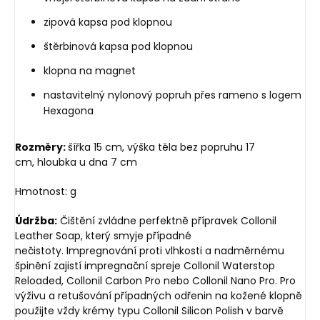
zipová kapsa pod klopnou
štěrbinová kapsa pod klopnou
klopna na magnet
nastavitelný nylonový popruh přes rameno s logem
Hexagona
Rozměry:
šířka 15 cm, výška těla bez popruhu 17
cm, hloubka u dna 7 cm
Hmotnost: g
Údržba:
Čištění zvládne perfektně přípravek Collonil
Leather Soap, který smyje případné
nečistoty. Impregnování proti vlhkosti a nadměrnému
špinění zajistí impregnační spreje Collonil Waterstop
Reloaded, Collonil Carbon Pro nebo Collonil Nano Pro. Pro
výživu a retušování případných odřenin na kožené klopně
použijte vždy krémy typu Collonil Silicon Polish v barvě