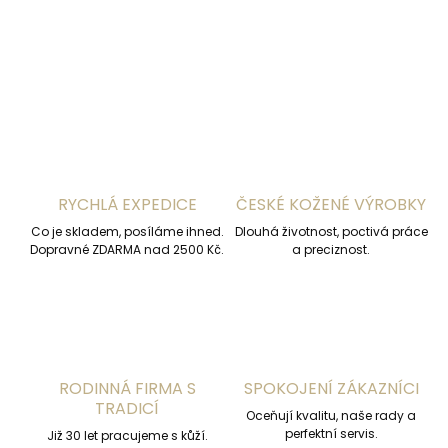
DETAILNÍ INFORMACE
ZEPTAT SE
HLÍDAT
RYCHLÁ EXPEDICE
ČESKÉ KOŽENÉ VÝROBKY
Co je skladem, posíláme ihned.
Dlouhá životnost, poctivá práce
Dopravné ZDARMA nad 2500 Kč.
a preciznost.
RODINNÁ FIRMA S
SPOKOJENÍ ZÁKAZNÍCI
TRADICÍ
Oceňují kvalitu, naše rady a
perfektní servis.
Již 30 let pracujeme s kůží.