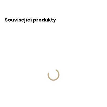
Související produkty
Skladem, odesíláme ihned
(2 ks)
Skladem, odesíláme ihned
(>2 ks)
Kožená klíčenka
PEDAG Combi Set
Orbitkey 2.0 Saffiano
čistící pěna s
Liquorice Black - černá
houbičkou 125 ml citrus
999 Kč
218 Kč
Do košíku
Do košíku