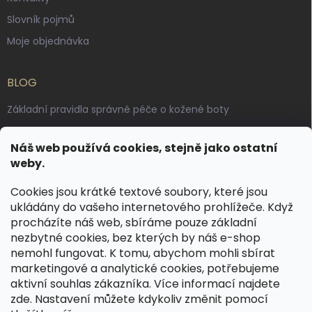
Slovník pojmů
Moje objednávka
BLOG
Základní pravidla správné péče o kožené boty
Jak pečovat o voskované, anilinové a olejované usně
Náš web používá cookies, stejně jako ostatní
Výroba českých kožených opasků: vůně pravé kůže, dotek
weby.
řemesla
Cookies jsou krátké textové soubory, které jsou
ukládány do vašeho internetového prohlížeče. Když
KONTAKT
procházíte náš web, sbíráme pouze základní
nezbytné cookies, bez kterých by náš e-shop
dotazy
@
spongr.cz
nemohl fungovat. K tomu, abychom mohli sbírat
marketingové a analytické cookies, potřebujeme
+420 776 663 962
aktivní souhlas zákazníka. Více informací najdete
https://www.facebook.com/spongr.cz
zde
. Nastavení můžete kdykoliv změnit pomocí