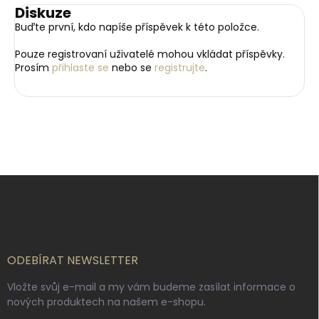
Diskuze
Buďte první, kdo napíše příspěvek k této položce.
Pouze registrovaní uživatelé mohou vkládat příspěvky.
Prosím
přihlaste se
nebo se
registrujte
.
Z
á
p
a
t
í
ODEBÍRAT NEWSLETTER
Vložte svůj e-mail a my vám budeme zasílat informace o
nových produktech na našem e-shopu.