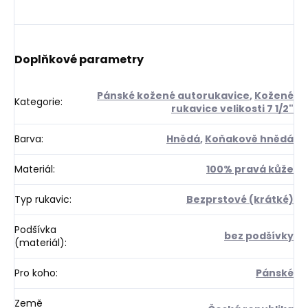
Doplňkové parametry
Pánské kožené autorukavice
,
Kožené
Kategorie
:
rukavice velikosti 7 1/2"
Barva
:
Hnědá
,
Koňakově hnědá
Materiál
:
100% pravá kůže
Typ rukavic
:
Bezprstové (krátké)
Podšívka
bez podšívky
(materiál)
:
Pro koho
:
Pánské
Země