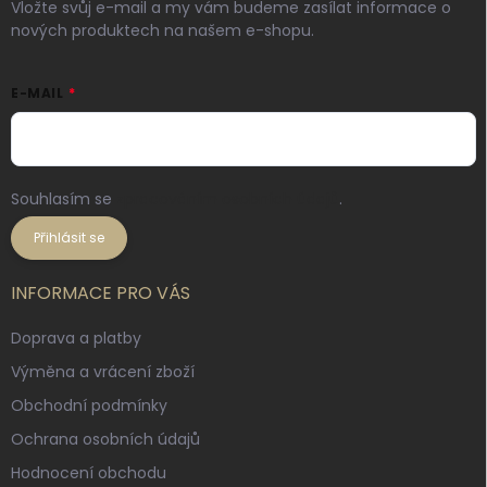
Vložte svůj e-mail a my vám budeme zasílat informace o
nových produktech na našem e-shopu.
E-MAIL
Souhlasím se
zpracováním osobních údajů
.
Přihlásit se
INFORMACE PRO VÁS
Doprava a platby
Výměna a vrácení zboží
Obchodní podmínky
Ochrana osobních údajů
Hodnocení obchodu