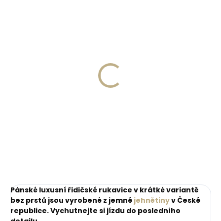
Skladem, odesíláme ihned
(2 ks)
Skladem, odesíláme ihned
(>2 ks)
Dámská kožená
Collonil Organic Cover
klíčenka Orbitkey 2.0
200 ml - přírodní
Rose Gold Blush -
impregnace a péče na
růžová se zlatým
999 Kč
kůži
kováním
280 Kč
Do košíku
Do košíku
Pánské luxusní řidičské rukavice v krátké variantě
bez prstů jsou vyrobené z jemné
jehnětiny
v České
republice. Vychutnejte si jízdu do posledního
detailu.