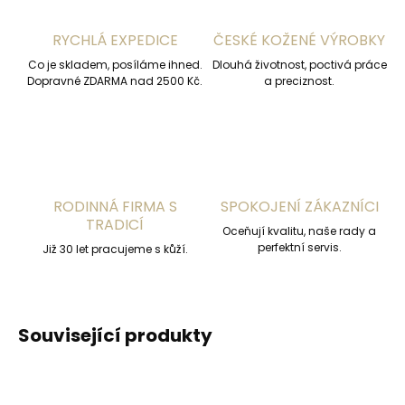
RYCHLÁ EXPEDICE
ČESKÉ KOŽENÉ VÝROBKY
Co je skladem, posíláme ihned.
Dlouhá životnost, poctivá práce
Dopravné ZDARMA nad 2500 Kč.
a preciznost.
RODINNÁ FIRMA S
SPOKOJENÍ ZÁKAZNÍCI
TRADICÍ
Oceňují kvalitu, naše rady a
perfektní servis.
Již 30 let pracujeme s kůží.
Související produkty
DOPORUČUJEME