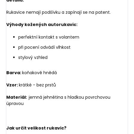
Rukavice nemají podšívku a zapínají se na patent.
Výhody kožených autorukavic:
perfektní kontakt s volantem
při pocení odvádí vlhkost
stylový vzhled
Barva:
koňakově hnědá
Vzor:
krátké - bez prstů
Materiál:
jemná jehnětina s hladkou povrchovou
úpravou
Jak určit velikost rukavic?