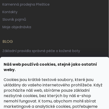
Kamenná prodejna Přeštice
Kontakty
Slovník pojmů
Moje objednávka
BLOG
Základní pravidla správné péče o kožené boty
Jak pečovat o voskované, anilinové a olejované usně
Náš web používá cookies, stejně jako ostatní
Výroba českých kožených opasků: vůně pravé kůže, dotek
weby.
řemesla
Cookies jsou krátké textové soubory, které jsou
ukládány do vašeho internetového prohlížeče. Když
KONTAKT
procházíte náš web, sbíráme pouze základní
nezbytné cookies, bez kterých by náš e-shop
dotazy
@
spongr.cz
nemohl fungovat. K tomu, abychom mohli sbírat
marketingové a analytické cookies, potřebujeme
+420 776 663 962