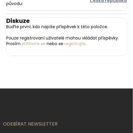
Česká republika
původu
:
Diskuze
Buďte první, kdo napíše příspěvek k této položce.
Pouze registrovaní uživatelé mohou vkládat příspěvky.
Prosím
přihlaste se
nebo se
registrujte
.
Z
á
p
a
t
í
ODEBÍRAT NEWSLETTER