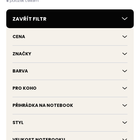
5
položek celkem
p
r
ZAVŘÍT FILTR
o
d
u
CENA
k
t
ů
ZNAČKY
BARVA
PRO KOHO
PŘIHRÁDKA NA NOTEBOOK
STYL
VELIKOST NOTEBOOKU