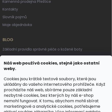
Kamenná prodejna Přeštice
Kontakty
Slovník pojmů
Moje objednávka
BLOG
Základní pravidla správné péče o kožené boty
Jak pečovat o voskované, anilinové a olejované usně
Náš web používá cookies, stejně jako ostatní
Výroba českých kožených opasků: vůně pravé kůže, dotek
weby.
řemesla
Cookies jsou krátké textové soubory, které jsou
ukládány do vašeho internetového prohlížeče. Když
KONTAKT
procházíte náš web, sbíráme pouze základní
nezbytné cookies, bez kterých by náš e-shop
dotazy
@
spongr.cz
nemohl fungovat. K tomu, abychom mohli sbírat
marketingové a analytické cookies, potřebujeme
+420 776 663 962
aktivní souhlas zákazníka. Více informací najdete