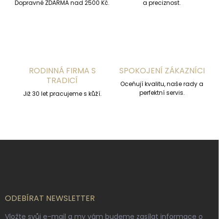
v
Dopravné ZDARMA nad 2500 Kč.
a preciznost.
k
y
v
ý
p
i
s
RODINNÁ FIRMA S
SPOKOJENÍ ZÁKAZNÍCI
u
TRADICÍ
Oceňují kvalitu, naše rady a
perfektní servis.
Již 30 let pracujeme s kůží.
Z
á
p
a
t
í
ODEBÍRAT NEWSLETTER
Vložte svůj e-mail a my vám budeme zasílat informace o