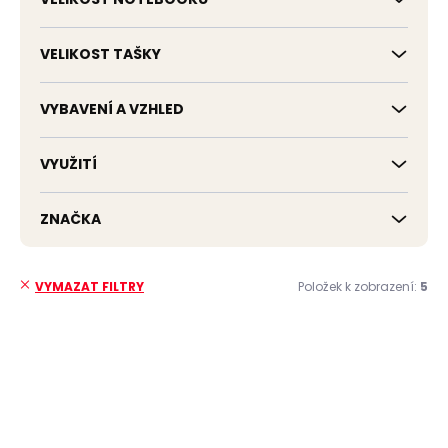
VELIKOST TAŠKY
VYBAVENÍ A VZHLED
VYUŽITÍ
ZNAČKA
Položek k zobrazení:
5
VYMAZAT FILTRY
V
ý
p
ZDARMA
ZDARMA
i
s
p