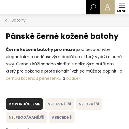
Přejít
Hledat
na
obsah
Batohy
Pánské černé kožené batohy
Černé kožené batohy pro muže
jsou bezpochyby
elegantním a nadčasovým doplňkem, který vydrží dlouhé
roky. Černou kůži snadno sladíte s celkovým outfitem,
který pro dokonale profesionální vzhled můžete doplnit i o
černou koženou peněženku
a
opasek
.
Ř
a
DOPORUČUJEME
NEJLEVNĚJŠÍ
NEJDRAŽŠÍ
z
e
NEJPRODÁVANĚJŠÍ
ABECEDNĚ
n
í