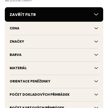
30
položek celkem
p
r
ZAVŘÍT FILTR
o
d
u
CENA
k
t
ů
ZNAČKY
BARVA
MATERIÁL
ORIENTACE PENĚŽENKY
POČET DOKLADOVÝCH PŘIHRÁDEK
POČET KARTOVÝCH PŘIHRÁDEK