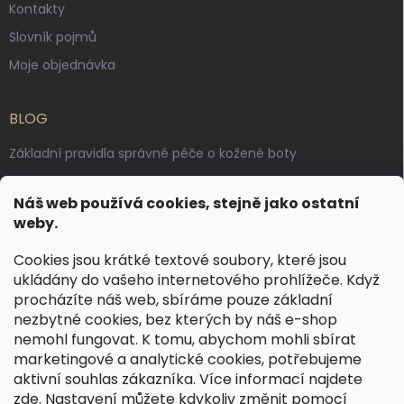
Kontakty
Slovník pojmů
Moje objednávka
BLOG
Základní pravidla správné péče o kožené boty
Jak pečovat o voskované, anilinové a olejované usně
Náš web používá cookies, stejně jako ostatní
Výroba českých kožených opasků: vůně pravé kůže, dotek
weby.
řemesla
Cookies jsou krátké textové soubory, které jsou
ukládány do vašeho internetového prohlížeče. Když
KONTAKT
procházíte náš web, sbíráme pouze základní
nezbytné cookies, bez kterých by náš e-shop
dotazy
@
spongr.cz
nemohl fungovat. K tomu, abychom mohli sbírat
marketingové a analytické cookies, potřebujeme
+420 776 663 962
aktivní souhlas zákazníka. Více informací najdete
https://www.facebook.com/spongr.cz
zde
. Nastavení můžete kdykoliv změnit pomocí