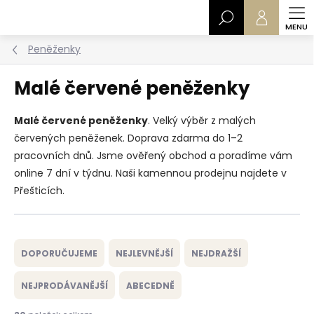
Přejít
Hledat
na
obsah
Peněženky
Malé červené peněženky
Malé červené peněženky
. Velký výběr z malých
červených peněženek. Doprava zdarma do 1–2
pracovních dnů. Jsme ověřený obchod a poradíme vám
online 7 dní v týdnu. Naši kamennou prodejnu najdete v
Přešticích.
Ř
a
DOPORUČUJEME
NEJLEVNĚJŠÍ
NEJDRAŽŠÍ
z
e
NEJPRODÁVANĚJŠÍ
ABECEDNĚ
n
í